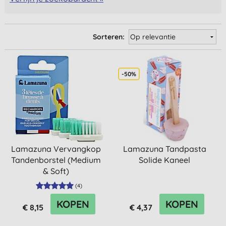
Sorteren:
-50%
Lamazuna Vervangkop
Lamazuna Tandpasta
Tandenborstel (Medium
Solide Kaneel
& Soft)
(
4
)
KOPEN
KOPEN
€ 8,15
€ 4,37