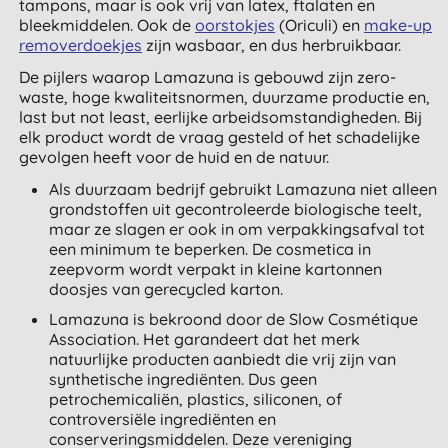
tampons, maar is ook vrij van latex, ftalaten en
bleekmiddelen. Ook de
oorstokjes
(Oriculi) en
make-up
removerdoekjes
zijn wasbaar, en dus herbruikbaar.
De pijlers waarop Lamazuna is gebouwd zijn zero-
waste, hoge kwaliteitsnormen, duurzame productie en,
last but not least, eerlijke arbeidsomstandigheden. Bij
elk product wordt de vraag gesteld of het schadelijke
gevolgen heeft voor de huid en de natuur.
Als duurzaam bedrijf gebruikt Lamazuna niet alleen
grondstoffen uit gecontroleerde biologische teelt,
maar ze slagen er ook in om verpakkingsafval tot
een minimum te beperken. De cosmetica in
zeepvorm wordt verpakt in kleine kartonnen
doosjes van gerecycled karton.
Lamazuna is bekroond door de Slow Cosmétique
Association. Het garandeert dat het merk
natuurlijke producten aanbiedt die vrij zijn van
synthetische ingrediënten. Dus geen
petrochemicaliën, plastics, siliconen, of
controversiële ingrediënten en
conserveringsmiddelen. Deze vereniging