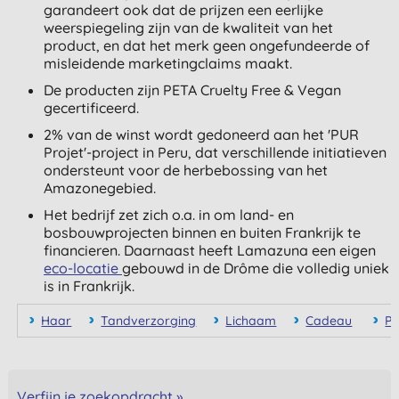
garandeert ook dat de prijzen een eerlijke
weerspiegeling zijn van de kwaliteit van het
product, en dat het merk geen ongefundeerde of
misleidende marketingclaims maakt.
De producten zijn PETA Cruelty Free & Vegan
gecertificeerd.
2% van de winst wordt gedoneerd aan het 'PUR
Projet'-project in Peru, dat verschillende initiatieven
ondersteunt voor de herbebossing van het
Amazonegebied.
Het bedrijf zet zich o.a. in om land- en
bosbouwprojecten binnen en buiten Frankrijk te
financieren. Daarnaast heeft Lamazuna een eigen
eco-locatie
gebouwd in de Drôme die volledig uniek
is in Frankrijk.
Haar
Tandverzorging
Lichaam
Cadeau
P
Verfijn je zoekopdracht »