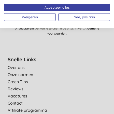
Accepteer alles
Weigeren
Nee, pas aan
Je meldt je aan op e-mails van Big Green Smile Europe. Zie ons
privacybeleid
. Je kan je te allen tijde uitschrijven.
Algemene
voorwaarden
.
Snelle Links
Over ons
Onze normen
Green Tips
Reviews
Vacatures
Contact
Affiliate programma