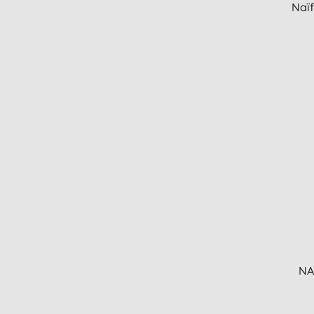
Naï
NA