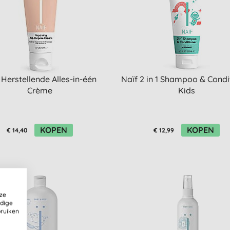
 Herstellende Alles-in-één
Naïf 2 in 1 Shampoo & Condi
Crème
Kids
KOPEN
KOPEN
€ 14,40
€ 12,99
ze
ldige
bruiken