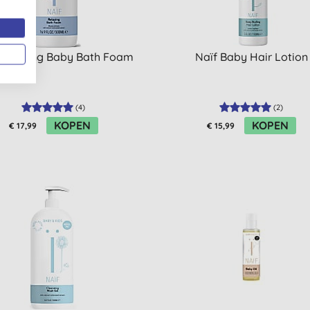
 Relaxing Baby Bath Foam
Naïf Baby Hair Lotion
(
4
)
(
2
)
KOPEN
KOPEN
€ 17,99
€ 15,99