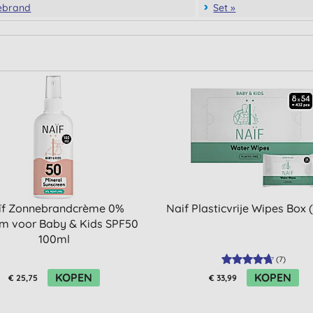
ebrand
Set »
ïf Zonnebrandcrème 0%
Naif Plasticvrije Wipes Box 
m voor Baby & Kids SPF50
100ml
(
7
)
KOPEN
KOPEN
€ 25,75
€ 33,99