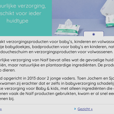
kt verzorgingsproducten voor baby’s, kinderen en volwass
rije babydoekjes, badproducten voor baby’s en kinderen, nat
e doucheschuim en verzorgingsproducten voor volwassenen.
rlijke verzorging van Naif bevat alles wat de gevoelige hui
iën, maar natuurlijke en plantaardige ingrediënten. De produ
p dieren.
d opgericht in 2013 door 2 jonge vaders. Toen Jochem en Sjoe
kwamen zij erachter dat er zelfs in babyverzorging schadeli
jke verzorging voor Baby & kids, met alleen ingrediënten di
nen vaak de Naïf producten gebruikten, kwam er al snel ee
nen bij.
»
Gezicht »