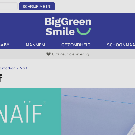
SCHRIJF ME IN!
BABY
MANNEN
GEZONDHEID
SCHOONMA
CO2 neutrale levering
le merken
Naif
f