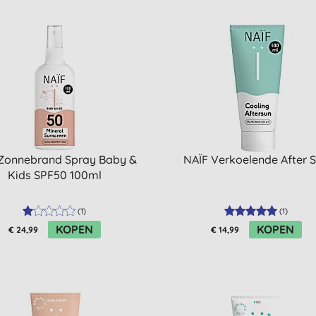
 Zonnebrand Spray Baby &
NAÏF Verkoelende After 
Kids SPF50 100ml
(
1
)
(
1
)
KOPEN
KOPEN
€ 24,99
€ 14,99