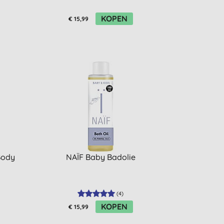
KOPEN
€ 15,99
Body
NAÏF Baby Badolie
(
4
)
KOPEN
€ 15,99