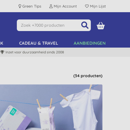
Green Tips
Mijn Account
Mijn Lijst
AK
CADEAU & TRAVEL
AANBIEDINGEN
Inzet voor duurzaamheid sinds 2008
(34 producten)