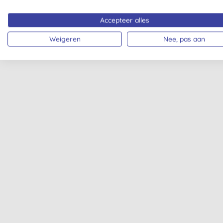
Accepteer alles
Weigeren
Nee, pas aan
Naïf