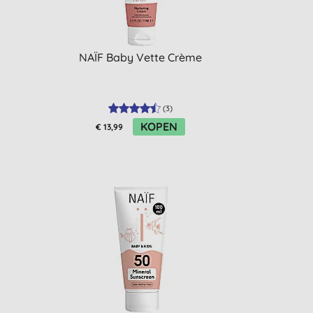
NAÏF Baby Vette Crème
(
3
)
KOPEN
€ 13,99