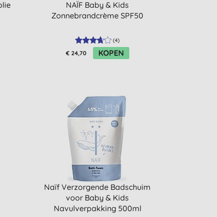
lie
NAÏF Baby & Kids
Zonnebrandcrème SPF50
(
4
)
KOPEN
€ 24,70
Naïf Verzorgende Badschuim
voor Baby & Kids
Navulverpakking 500ml