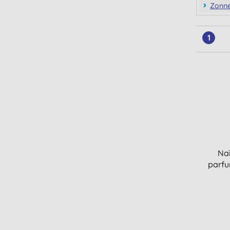
Zonn
1
Na
parfu