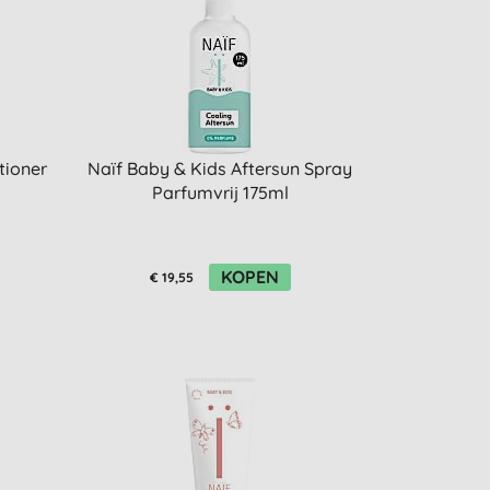
tioner
Naïf Baby & Kids Aftersun Spray
Parfumvrij 175ml
KOPEN
€ 19,55