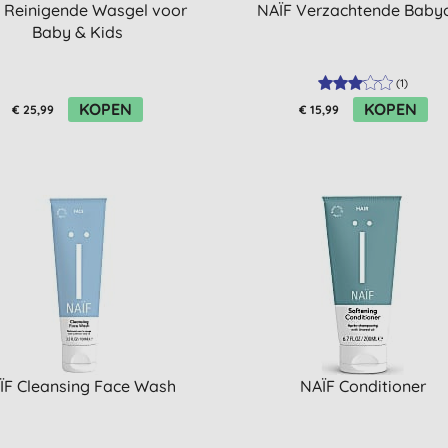
f Reinigende Wasgel voor
NAÏF Verzachtende Babyo
Baby & Kids
(
1
)
KOPEN
KOPEN
€ 25,99
€ 15,99
ÏF Cleansing Face Wash
NAÏF Conditioner