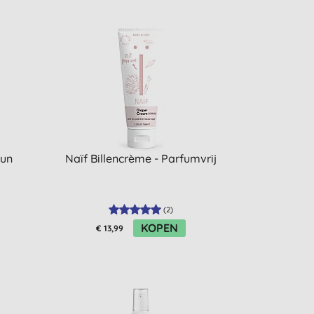
Sun
Naïf Billencrème - Parfumvrij
(
2
)
KOPEN
€ 13,99