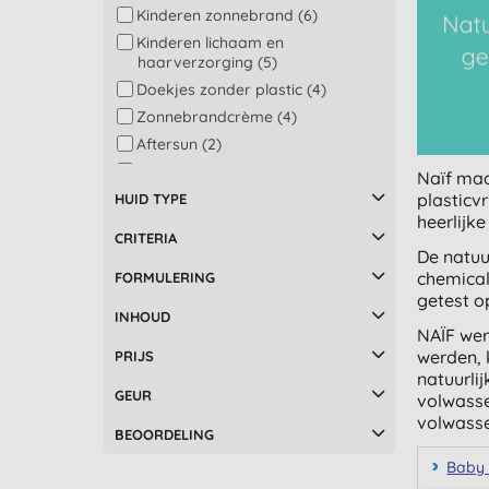
Kinderen zonnebrand (6)
Kinderen lichaam en
haarverzorging (5)
Doekjes zonder plastic (4)
Zonnebrandcrème (4)
Aftersun (2)
Cadeau (1)
Naïf maa
plasticv
Cadeau voor mama en baby (1)
HUID TYPE
heerlijk
Cadeauset (1)
CRITERIA
Conditioner (1)
De natuu
chemical
FORMULERING
Dagcrème (1)
getest o
Gezicht reiniging (1)
INHOUD
NAÏF wer
Luier verversen (1)
werden, 
PRIJS
Multi-taskers (1)
natuurli
Nachtcrème (1)
GEUR
volwasse
Shampoo (1)
volwasse
BEOORDELING
Verlichting bij zonnebrand (1)
Baby 