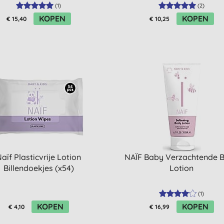
(
1
)
(
2
)
KOPEN
KOPEN
€ 15,40
€ 10,25
aïf Plasticvrije Lotion
NAÏF Baby Verzachtende 
Billendoekjes (x54)
Lotion
(
1
)
KOPEN
KOPEN
€ 4,10
€ 16,99