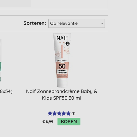
Sorteren:
(8x54)
Naïf Zonnebrandcrème Baby &
Kids SPF50 30 ml
(
1
)
KOPEN
€ 8,99