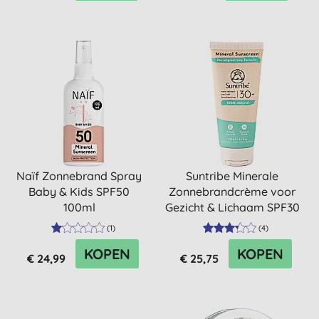
Naïf Zonnebrand Spray
Suntribe Minerale
Baby & Kids SPF50
Zonnebrandcrème voor
100ml
Gezicht & Lichaam SPF30
(
1
)
(
4
)
KOPEN
KOPEN
€ 24,99
€ 25,75