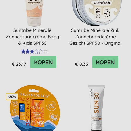
Suntribe Minerale
Suntribe Minerale Zink
Zonnebrandcrème Baby
Zonnebrandcrème
& Kids SPF30
Gezicht SPF50 - Original
Whi...
(
1
)
KOPEN
KOPEN
€ 23,17
€ 8,33
-20%