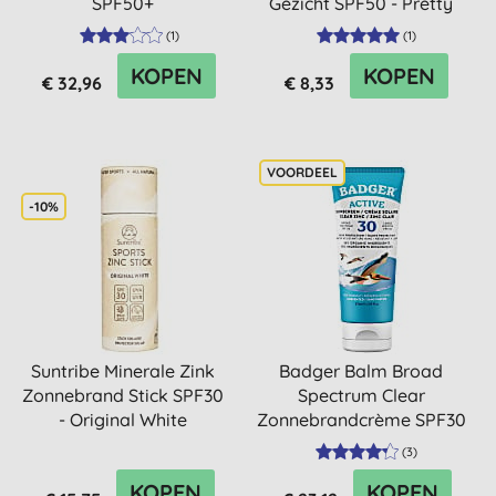
SPF50+
Gezicht SPF50 - Pretty
Pink ...
(
1
)
(
1
)
KOPEN
KOPEN
€ 32,96
€ 8,33
-10%
Suntribe Minerale Zink
Badger Balm Broad
Zonnebrand Stick SPF30
Spectrum Clear
- Original White
Zonnebrandcrème SPF30
(
3
)
KOPEN
KOPEN