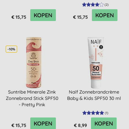
Whi...
(
2
)
KOPEN
KOPEN
€ 15,75
€ 15,75
-10%
Suntribe Minerale Zink
Naïf Zonnebrandcrème
Zonnebrand Stick SPF50
Baby & Kids SPF50 30 ml
- Pretty Pink
(
1
)
KOPEN
KOPEN
€ 15,75
€ 8,99