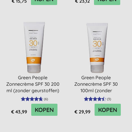
€ 15,75
€ 23,12
Green People
Green People
Zonnecrème SPF 30 200
Zonnecrème SPF 30
ml (zonder geurstoffen)
100ml (zonder
geurstoffen)
(
6
)
(
3
)
KOPEN
KOPEN
€ 43,99
€ 29,99