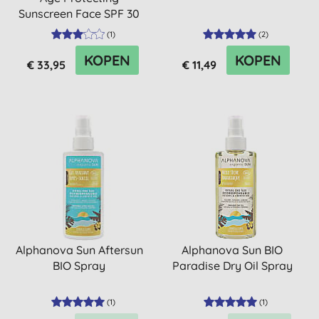
Sunscreen Face SPF 30
(
1
)
(
2
)
KOPEN
KOPEN
€ 33,95
€ 11,49
Alphanova Sun Aftersun
Alphanova Sun BIO
BIO Spray
Paradise Dry Oil Spray
(
1
)
(
1
)