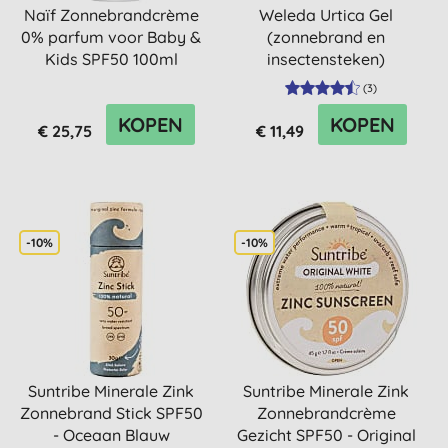
Naïf Zonnebrandcrème
Weleda Urtica Gel
0% parfum voor Baby &
(zonnebrand en
Kids SPF50 100ml
insectensteken)
(
3
)
KOPEN
KOPEN
€ 25,75
€ 11,49
-10%
-10%
Suntribe Minerale Zink
Suntribe Minerale Zink
Zonnebrand Stick SPF50
Zonnebrandcrème
- Oceaan Blauw
Gezicht SPF50 - Original