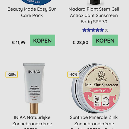
Beauty Made Easy Sun
Mádara Plant Stem Cell
Care Pack
Antioxidant Sunscreen
Body SPF 30
(
1
)
KOPEN
KOPEN
€ 11,99
€ 28,80
-20%
-10%
INIKA Natuurlijke
Suntribe Minerale Zink
Zonnebrandcrème
Zonnebrandcrème