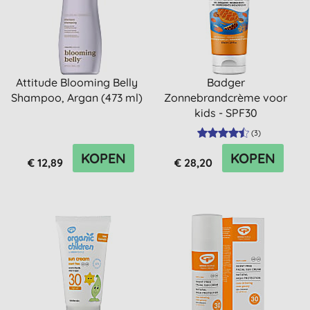
Attitude Blooming Belly
Badger
Shampoo, Argan (473 ml)
Zonnebrandcrème voor
kids - SPF30
(
3
)
KOPEN
KOPEN
€ 12,89
€ 28,20