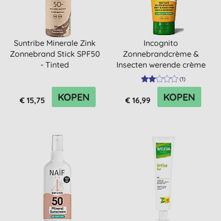
Suntribe Minerale Zink
Incognito
Zonnebrand Stick SPF50
Zonnebrandcrème &
- Tinted
Insecten werende crème
met SPF30 - 100ml
(
1
)
KOPEN
KOPEN
€ 15,75
€ 16,99