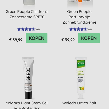
Green People Children's
Green People
Zonnecrème SPF30
Parfumvrije
Zonnebrandcreme
Gezicht SPF30
(
4
)
(
6
)
KOPEN
KOPEN
€ 39,99
€ 39,99
Mádara Plant Stem Cell
Weleda Urtica Zalf
Age Protecting