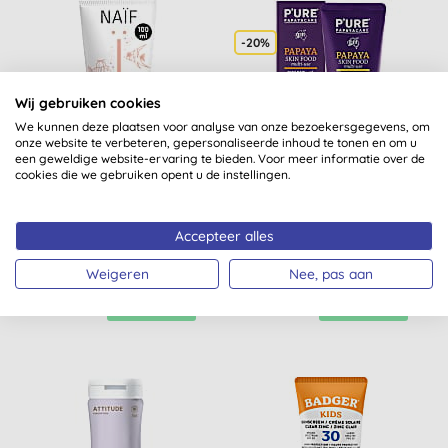
-20%
Wij gebruiken cookies
We kunnen deze plaatsen voor analyse van onze bezoekersgegevens, om
onze website te verbeteren, gepersonaliseerde inhoud te tonen en om u
een geweldige website-ervaring te bieden. Voor meer informatie over de
cookies die we gebruiken opent u de instellingen.
NAÏF Baby & Kids
Pure Papaya Zalf - 75g
Zonnebrandcrème SPF50
Accepteer alles
(
4
)
(
5
)
Weigeren
Nee, pas aan
KOPEN
KOPEN
€ 24,70
€ 21,48