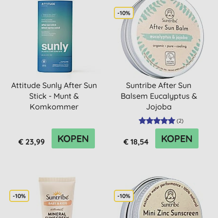
-10%
Attitude Sunly After Sun
Suntribe After Sun
Stick - Munt &
Balsem Eucalyptus &
Komkommer
Jojoba
(
2
)
KOPEN
KOPEN
€ 23,99
€ 18,54
-10%
-10%