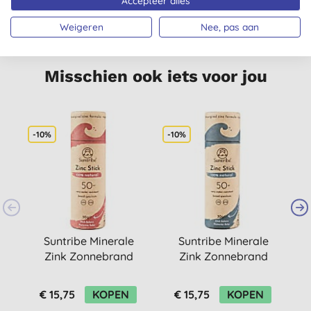
Accepteer alles
MERKEN
VRIJ
Weigeren
Nee, pas aan
Misschien ook iets voor jou
-10%
-10%
Suntribe Minerale
Suntribe Minerale
Zink Zonnebrand
Zink Zonnebrand
Stick SPF50 - Pretty
Stick SPF50 - Oceaan
Pink
Blauw
€ 15,75
KOPEN
€ 15,75
KOPEN