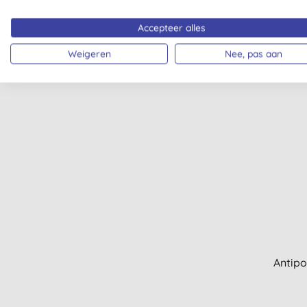
A
Glas en ramen (2)
Voe
Accepteer alles
Haarstyling (2)
Kinderen mondverzorging (2)
Weigeren
Nee, pas aan
Kinderen zonnebrand (2)
Man haarverzorging (2)
Man hydratatie (2)
Multi-taskers (2)
Ontharing (2)
Scheren man (2)
Tissues, toiletpapier en
handdoeken (2)
Vloer (2)
Vloer en tapijt (2)
Zeep (2)
Zwangerschap (2)
Antipo
After Shave Balsem (1)
Aftersun (1)
Bruin zonder zon & bronzers (1)