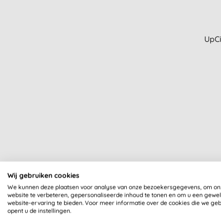
Gezicht doekjes (4)
Baby huidverzorging (3)
Blush en bronzer (3)
UpCi
Doekjes en sanitaire doekjes (3)
Foundation (3)
Gezicht masker (3)
Kinderen lichaam en
haarverzorging (3)
Man deodorant (3)
Mascara (3)
Wenkbrauwpotlood (3)
Baby bad, shampoo en
mondverzorging (2)
Beauty olie (2)
Borstvoeding (2)
Wij gebruiken cookies
Bruin zonder zon (2)
We kunnen deze plaatsen voor analyse van onze bezoekersgegevens, om on
Getinte hydraterende crème (2)
website te verbeteren, gepersonaliseerde inhoud te tonen en om u een gewe
website-ervaring te bieden. Voor meer informatie over de cookies die we ge
Gezichtstoner (2)
opent u de instellingen.
Glansmiddel (2)