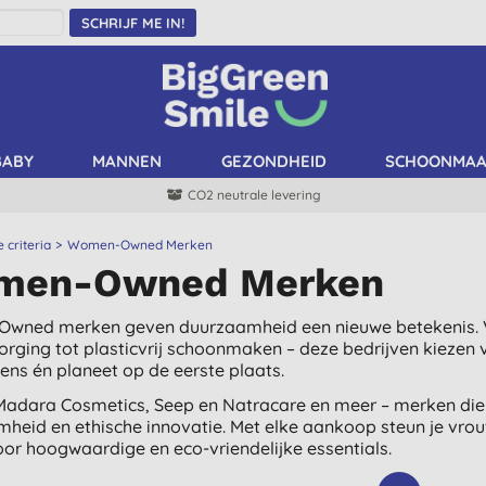
SCHRIJF ME IN!
BABY
MANNEN
GEZONDHEID
SCHOONMA
CO2 neutrale levering
e criteria
Women-Owned Merken
men-Owned Merken
wned merken geven duurzaamheid een nieuwe betekenis. V
orging tot plasticvrij schoonmaken – deze bedrijven kiezen
ens én planeet op de eerste plaats.
adara Cosmetics, Seep en Natracare en meer – merken die u
heid en ethische innovatie. Met elke aankoop steun je vro
voor hoogwaardige en eco-vriendelijke essentials.