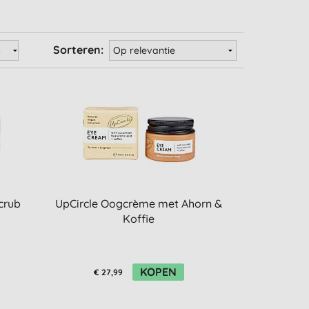
Sorteren:
crub
UpCircle Oogcrème met Ahorn &
Koffie
KOPEN
€ 27,99