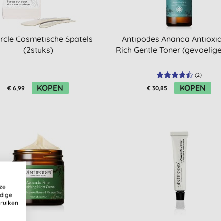
rcle Cosmetische Spatels
Antipodes Ananda Antioxid
(2stuks)
Rich Gentle Toner (gevoelige
(
2
)
KOPEN
KOPEN
€ 6,99
€ 30,85
ze
ldige
bruiken