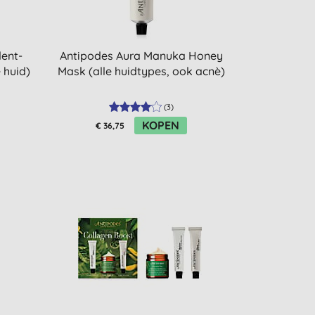
ent-
Antipodes Aura Manuka Honey
 huid)
Mask (alle huidtypes, ook acnè)
(
3
)
KOPEN
€ 36,75