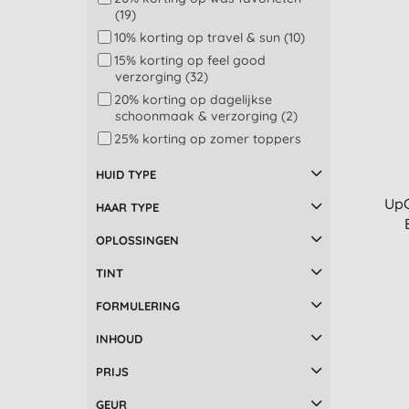
Surya Brasil (25)
Schoonmaakdoeken en dweilen
(19)
(13)
The Cheeky Panda (6)
10% korting op travel & sun (10)
Bad en douche (12)
The Lekker Company (26)
15% korting op feel good
Bodylotion (12)
verzorging (32)
UpCircle (56)
Haarmasker en
20% korting op dagelijkse
haarbehandeling (12)
schoonmaak & verzorging (2)
Oogcrème (12)
25% korting op zomer toppers
(18)
Gezicht behandeling (11)
HUID TYPE
20% Korting - Uitverkoop (3)
Nachtcrème (11)
50% Korting - Uitverkoop (1)
UpC
Was – kleur (11)
HAAR TYPE
Was – wit (11)
OPLOSSINGEN
Luier verversen (10)
TINT
Vloeibaar wasmiddel (9)
Wasverzachter (9)
FORMULERING
Afwasmachine en was (8)
INHOUD
Folies en bakken (7)
Gezichtcrème met SPF (7)
PRIJS
Hand en nagel verzorging (7)
GEUR