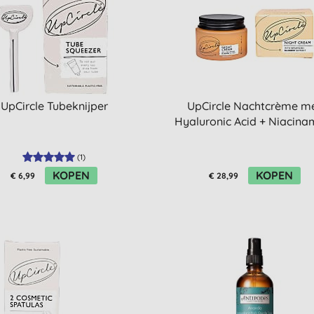
UpCircle Tubeknijper
UpCircle Nachtcrème m
Hyaluronic Acid + Niacina
(
1
)
KOPEN
KOPEN
€ 6,99
€ 28,99