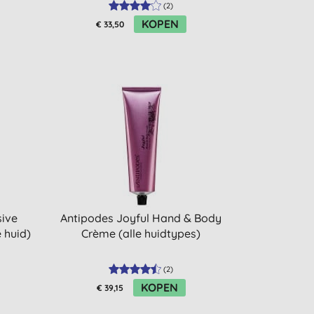
(
2
)
KOPEN
€ 33,50
sive
Antipodes Joyful Hand & Body
 huid)
Crème (alle huidtypes)
(
2
)
KOPEN
€ 39,15