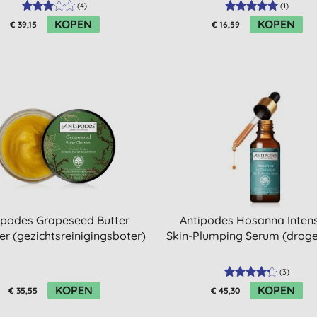
(
4
)
(
1
)
KOPEN
KOPEN
€ 39,15
€ 16,59
ipodes Grapeseed Butter
Antipodes Hosanna Inten
er (gezichtsreinigingsboter)
Skin-Plumping Serum (droge
(
3
)
KOPEN
KOPEN
€ 35,55
€ 45,30