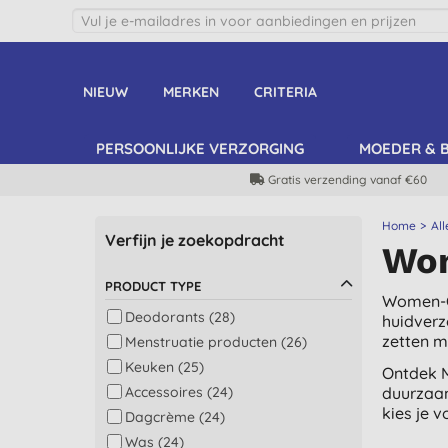
NIEUW
MERKEN
CRITERIA
PERSOONLIJKE VERZORGING
MOEDER & 
Gratis verzending vanaf €60
Home
All
Verfijn je zoekopdracht
Wo
PRODUCT TYPE
Women-O
Deodorants (28)
huidverz
zetten m
Menstruatie producten (26)
Keuken (25)
Ontdek M
Accessoires (24)
duurzaam
kies je 
Dagcrème (24)
Was (24)