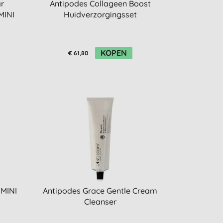
r
Antipodes Collageen Boost
MINI
Huidverzorgingsset
KOPEN
€ 61,80
 MINI
Antipodes Grace Gentle Cream
Cleanser