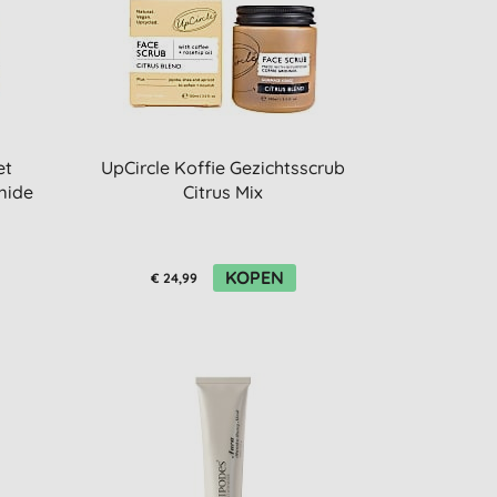
et
UpCircle Koffie Gezichtsscrub
mide
Citrus Mix
KOPEN
€ 24,99