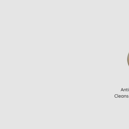
Cadeauset (1)
Dieren (1)
Geboorte (1)
Gespecialiseerde producten (1)
Gezicht balsems (1)
Incontinentie (1)
Lichaam scrub (1)
Luchtverfrissers (1)
Man anti-veroudering (1)
Man gezicht reiniging (1)
Man lichaamsverzorging (1)
Micellair water (1)
Ant
Scheergel (1)
Cleans
Schoonmaakpakket (1)
Seksuele gezondheid (1)
Vaatwasser : tabletten, gel en
poeder (1)
Verlichting bij zonnebrand (1)