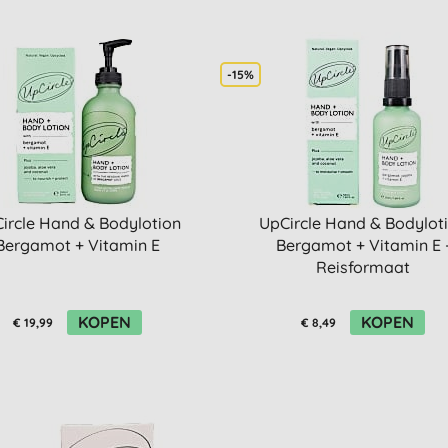
-15%
ircle Hand & Bodylotion
UpCircle Hand & Bodylot
Bergamot + Vitamin E
Bergamot + Vitamin E 
Reisformaat
KOPEN
KOPEN
€ 19,99
€ 8,49