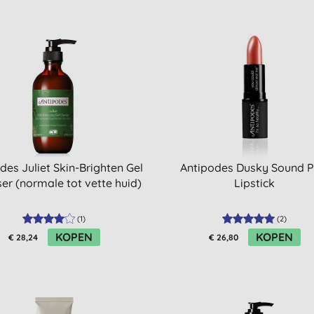
des Juliet Skin-Brighten Gel
Antipodes Dusky Sound P
er (normale tot vette huid)
Lipstick
(
1
)
(
2
)
KOPEN
KOPEN
€ 28,24
€ 26,80