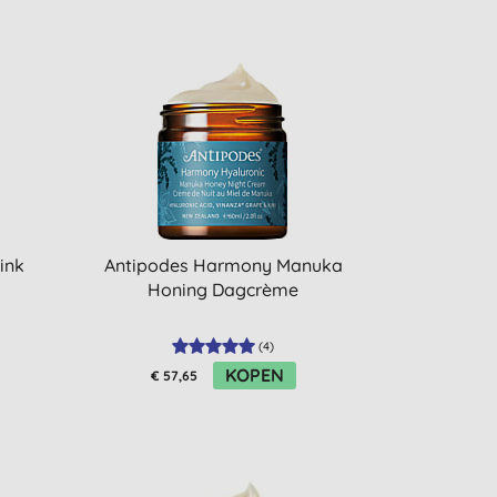
ink
Antipodes Harmony Manuka
Honing Dagcrème
(
4
)
KOPEN
€ 57,65