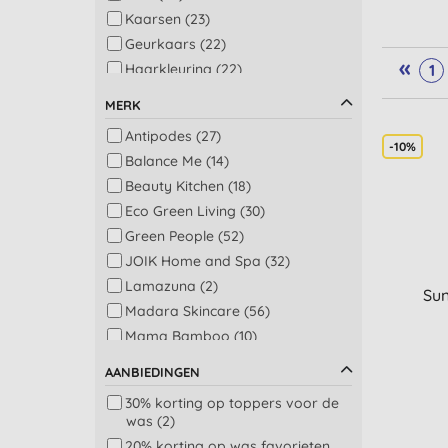
Kaarsen (23)
Geurkaars (22)
«
Haarkleuring (22)
1
Shampoo (21)
MERK
Conditioner (20)
Antipodes (27)
Gezicht reiniging (20)
-10%
Balance Me (14)
Serums voor gezicht (20)
Beauty Kitchen (18)
Zonnebrandcrème (18)
Eco Green Living (30)
Bad (17)
Green People (52)
Badkamer (17)
JOIK Home and Spa (32)
Badkamer en toilet (17)
Lamazuna (2)
Biologisch afbreekbare zakken
Sun
Madara Skincare (56)
(16)
Mama Bamboo (10)
Douche (16)
Miniml (87)
Afwassen (15)
AANBIEDINGEN
Natracare (31)
Allesreiniger (15)
30% korting op toppers voor de
Seep (22)
Bewaren van voeding (13)
was (2)
Suntribe (11)
Hand en lichaamszeep (13)
20% korting op was favorieten