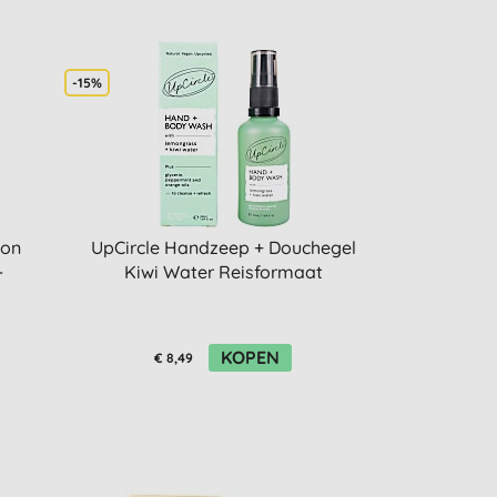
-15%
ion
UpCircle Handzeep + Douchegel
-
Kiwi Water Reisformaat
KOPEN
€ 8,49