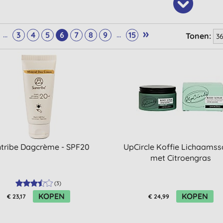
»
...
...
3
4
5
6
7
8
9
15
Tonen:
tribe Dagcrème - SPF20
UpCircle Koffie Lichaamss
met Citroengras
(
3
)
KOPEN
KOPEN
€ 23,17
€ 24,99