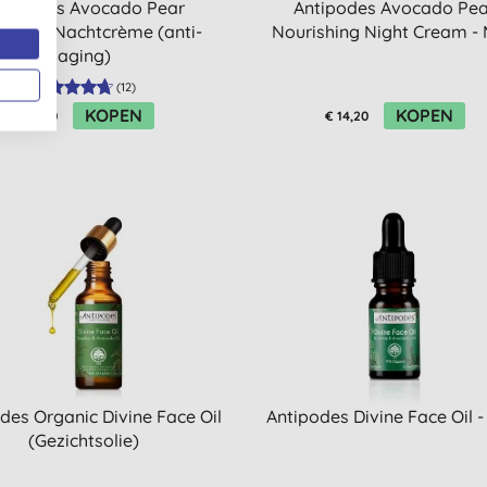
ntipodes Avocado Pear
Antipodes Avocado Pea
dende Nachtcrème (anti-
Nourishing Night Cream - 
aging)
(
12
)
KOPEN
KOPEN
€ 51,50
€ 14,20
des Organic Divine Face Oil
Antipodes Divine Face Oil -
(Gezichtsolie)