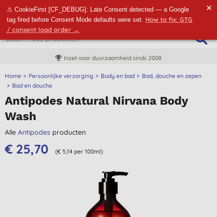
✕
⚠ CookieFirst [CF_DEBUG]: Late Consent detected — a Google
How to fix: GTG
tag fired before Consent Mode defaults were set.
/ consent load order →
Inzet voor duurzaamheid sinds 2008
Home
Persoonlijke verzorging
Body en bad
Bad, douche en zepen
Bad en douche
Antipodes Natural Nirvana Body
Wash
Alle
Antipodes
producten
€ 25,70
(€ 5,14 per 100ml)