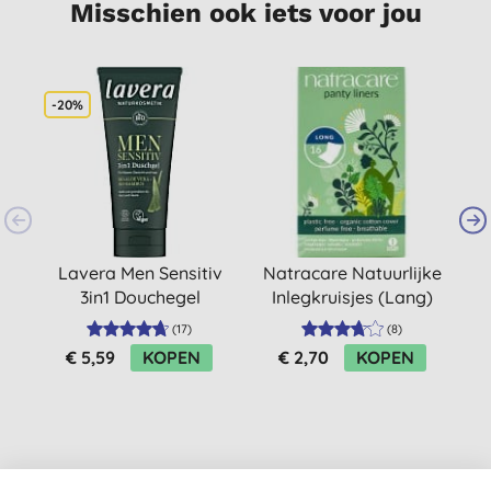
Misschien ook iets voor jou
-20%
S
Lavera Men Sensitiv
Natracare Natuurlijke
H
3in1 Douchegel
Inlegkruisjes (Lang)
(
17
)
(
8
)
€ 5,59
KOPEN
€ 2,70
KOPEN