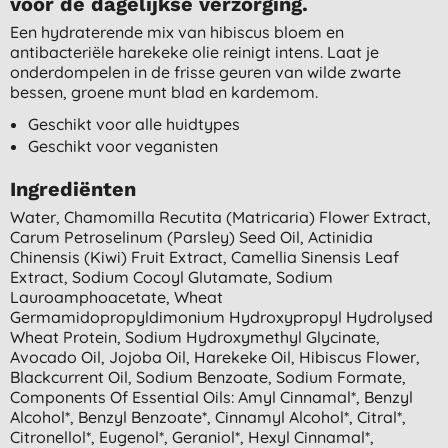
voor de dagelijkse verzorging.
Een hydraterende mix van hibiscus bloem en
antibacteriële harekeke olie reinigt intens. Laat je
onderdompelen in de frisse geuren van wilde zwarte
bessen, groene munt blad en kardemom.
Geschikt voor alle huidtypes
Geschikt voor veganisten
Ingrediënten
Water, Chamomilla Recutita (matricaria) Flower Extract,
Carum Petroselinum (parsley) Seed Oil, Actinidia
Chinensis (kiwi) Fruit Extract, Camellia Sinensis Leaf
Extract, Sodium Cocoyl Glutamate, Sodium
Lauroamphoacetate, Wheat
Germamidopropyldimonium Hydroxypropyl Hydrolysed
Wheat Protein, Sodium Hydroxymethyl Glycinate,
Avocado Oil, Jojoba Oil, Harekeke Oil, Hibiscus Flower,
Blackcurrent Oil, Sodium Benzoate, Sodium Formate,
Components Of Essential Oils: Amyl Cinnamal*, Benzyl
Alcohol*, Benzyl Benzoate*, Cinnamyl Alcohol*, Citral*,
Citronellol*, Eugenol*, Geraniol*, Hexyl Cinnamal*,