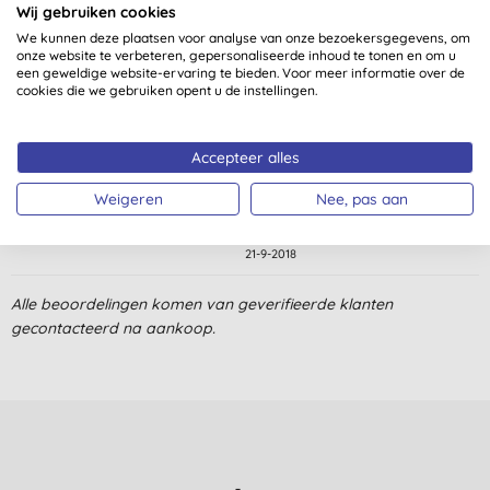
Wij gebruiken cookies
We kunnen deze plaatsen voor analyse van onze bezoekersgegevens, om
Klantbeoordelingen
onze website te verbeteren, gepersonaliseerde inhoud te tonen en om u
een geweldige website-ervaring te bieden. Voor meer informatie over de
5,0
van 5 (
1
beoordeling
)
cookies die we gebruiken opent u de instellingen.
Heerlijke bodywash. Ruikt lekker zacht en je huid droogt er niet
Accepteer alles
van uit. Natuurlijke ingrediënten zijn voor mij een pre en daar
bestaat deze wash uit!
Weigeren
Nee, pas aan
S., Zoetermeer
21-9-2018
Alle beoordelingen komen van geverifieerde klanten
gecontacteerd na aankoop.