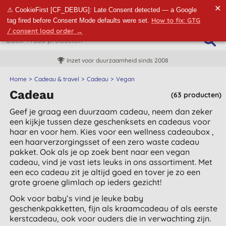
✕
⚠ CookieFirst [CF_DEBUG]: Late Consent detected — a Google
How to fix: GTG
tag fired before Consent Mode defaults were set.
/ consent load order →
Inzet voor duurzaamheid sinds 2008
Home
Cadeau & travel
Cadeau
Vegan
Cadeau
(63 producten)
Geef je graag een duurzaam cadeau, neem dan zeker
een kijkje tussen deze geschenksets en cadeaus voor
haar en voor hem. Kies voor een wellness cadeaubox ,
een haarverzorgingsset of een zero waste cadeau
pakket. Ook als je op zoek bent naar een vegan
cadeau, vind je vast iets leuks in ons assortiment. Met
een eco cadeau zit je altijd goed en tover je zo een
grote groene glimlach op ieders gezicht!
Ook voor baby’s vind je leuke baby
geschenkpakketten, fijn als kraamcadeau of als eerste
kerstcadeau, ook voor ouders die in verwachting zijn.