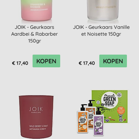
JOIK - Geurkaars
JOIK - Geurkaars Vanille
Aardbei & Rabarber
et Noisette 150gr
150gr
KOPEN
KOPEN
€ 17,40
€ 17,40