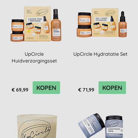
UpCircle
UpCircle Hydratatie Set
Huidverzorgingsset
KOPEN
KOPEN
€ 69,99
€ 71,99