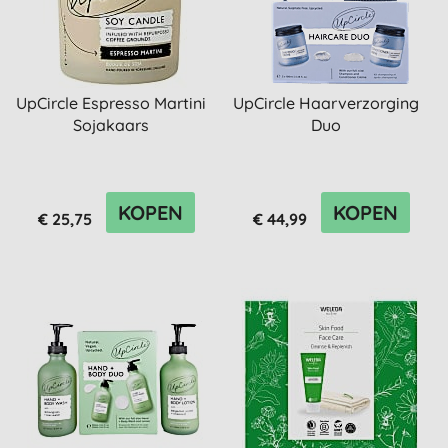
UpCircle Espresso Martini
UpCircle Haarverzorging
Sojakaars
Duo
KOPEN
KOPEN
€ 25,75
€ 44,99