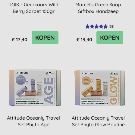
JOIK - Geurkaars Wild
Marcel's Green Soap
Berry Sorbet 150gr
Giftbox Handzeep
(
31
)
KOPEN
KOPEN
€ 17,40
€ 13,40
Attitude Oceanly Travel
Attitude Oceanly Travel
Set Phyto Age
Set Phyto Glow Routine