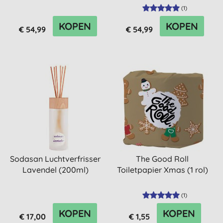
(
1
)
KOPEN
KOPEN
€ 54,99
€ 54,99
Sodasan Luchtverfrisser
The Good Roll
Lavendel (200ml)
Toiletpapier Xmas (1 rol)
(
1
)
KOPEN
KOPEN
€ 17,00
€ 1,55