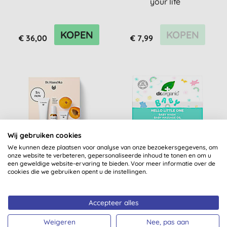
your life
KOPEN
KOPEN
€ 36,00
€ 7,99
Wij gebruiken cookies
We kunnen deze plaatsen voor analyse van onze bezoekersgegevens, om
onze website te verbeteren, gepersonaliseerde inhoud te tonen en om u
een geweldige website-ervaring te bieden. Voor meer informatie over de
Dr. Hauschka Must have
Dr Organic Baby Hello
cookies die we gebruiken opent u de instellingen.
Kit Abrikoos (droge huid)
Little One Geschenkset
Accepteer alles
Weigeren
Nee, pas aan
KOPEN
KOPEN