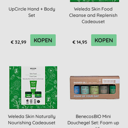
UpCircle Hand + Body
Weleda Skin Food
Set
Cleanse and Replenish
Cadeauset
KOPEN
KOPEN
€ 32,99
€ 14,95
Weleda Skin Naturally
BenecosBIO Mini
Nourishing Cadeauset
Douchegel Set: Foam up