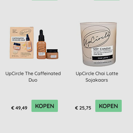
UpCircle The Caffeinated
UpCircle Chai Latte
Duo
Sojakaars
KOPEN
KOPEN
€ 49,49
€ 25,75