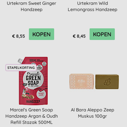
Urtekram Sweet Ginger
Urtekram Wild
Handzeep
Lemongrass Handzeep
KOPEN
KOPEN
€ 8,55
€ 8,45
STAPELKORTING
Marcel's Green Soap
Al Bara Aleppo Zeep
Handzeep Argan & Oudh
Muskus 100gr
Refill Stazak 500ML