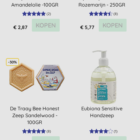
Amandelolie -100GR
Rozemarijn - 250GR
(
2
)
(
8
)
KOPEN
KOPEN
€ 2,87
€ 5,77
-30%
De Traay Bee Honest
Eubiona Sensitive
Zeep Sandelwood -
Handzeep
100GR
(
8
)
(
1
)