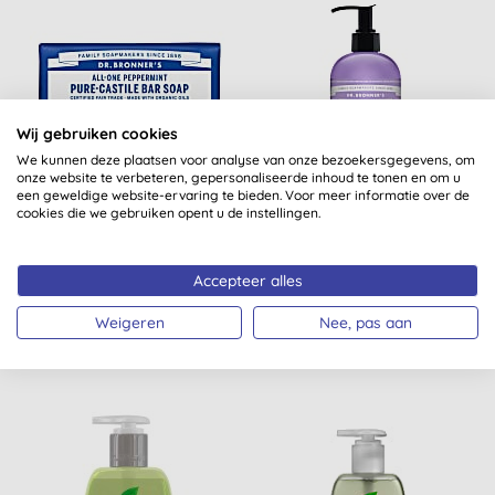
Wij gebruiken cookies
We kunnen deze plaatsen voor analyse van onze bezoekersgegevens, om
onze website te verbeteren, gepersonaliseerde inhoud te tonen en om u
een geweldige website-ervaring te bieden. Voor meer informatie over de
Dr. Bronner's Plantenzeep
Dr. Bronner's Lavendel
cookies die we gebruiken opent u de instellingen.
Pepermunt
vloeibare zeep - 355ml
Accepteer alles
(
13
)
(
4
)
Weigeren
Nee, pas aan
KOPEN
KOPEN
€ 7,49
€ 15,95