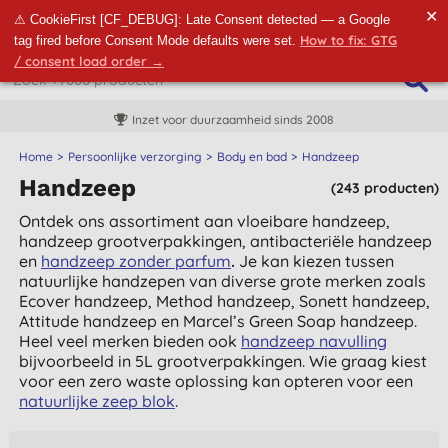
✕
⚠ CookieFirst [CF_DEBUG]: Late Consent detected — a Google
How to fix: GTG
tag fired before Consent Mode defaults were set.
/ consent load order →
Inzet voor duurzaamheid sinds 2008
Home
Persoonlijke verzorging
Body en bad
Handzeep
Handzeep
(243 producten)
Ontdek ons assortiment aan vloeibare handzeep,
handzeep grootverpakkingen, antibacteriële handzeep
en
handzeep zonder parfum
.
Je kan kiezen tussen
natuurlijke handzepen van diverse grote merken zoals
Ecover handzeep, Method handzeep, Sonett handzeep,
Attitude handzeep en Marcel’s Green Soap handzeep.
Heel veel merken bieden ook
handzeep navulling
bijvoorbeeld in 5L grootverpakkingen. Wie graag kiest
voor een zero waste oplossing kan opteren voor een
natuurlijke zeep blok
.