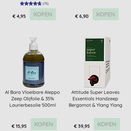
(
75
)
KOPEN
KOPEN
€ 4,95
€ 6,90
Al Bara Vloeibare Aleppo
Attitude Super Leaves
Zeep Olijfolie & 35%
Essentials Handzeep
Laurierbesolie 500ml
Bergamot & Ylang Ylang
Re...
KOPEN
KOPEN
€ 15,95
€ 39,95