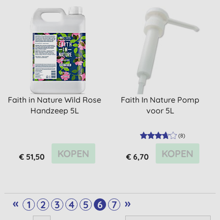
Faith in Nature Wild Rose
Faith In Nature Pomp
Handzeep 5L
voor 5L
(
8
)
KOPEN
KOPEN
€ 51,50
€ 6,70
«
»
1
2
3
4
5
6
7