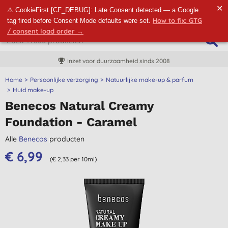
✕
⚠ CookieFirst [CF_DEBUG]: Late Consent detected — a Google
How to fix: GTG
tag fired before Consent Mode defaults were set.
/ consent load order →
Inzet voor duurzaamheid sinds 2008
Home
Persoonlijke verzorging
Natuurlijke make-up & parfum
Huid make-up
Benecos Natural Creamy
Foundation - Caramel
Alle
Benecos
producten
€ 6,99
(€ 2,33 per 10ml)