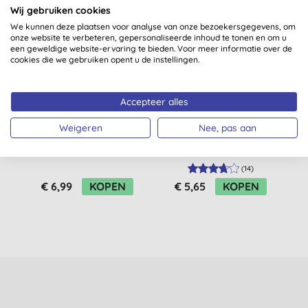
Wij gebruiken cookies
We kunnen deze plaatsen voor analyse van onze bezoekersgegevens, om
onze website te verbeteren, gepersonaliseerde inhoud te tonen en om u
een geweldige website-ervaring te bieden. Voor meer informatie over de
cookies die we gebruiken opent u de instellingen.
Accepteer alles
Weigeren
Nee, pas aan
Benecos Natural
Benecos Natural
B
Creamy Foundation -
Mascara Maximum
Nude
Volume
(
14
)
€ 6,99
KOPEN
€ 5,65
KOPEN