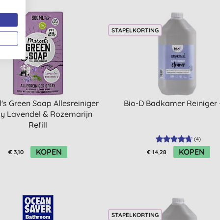
STAPELKORTING
's Green Soap Allesreiniger
Bio-D Badkamer Reiniger 
y Lavendel & Rozemarijn
Refill
(
4
)
KOPEN
KOPEN
€ 3,10
€ 14,28
STAPELKORTING