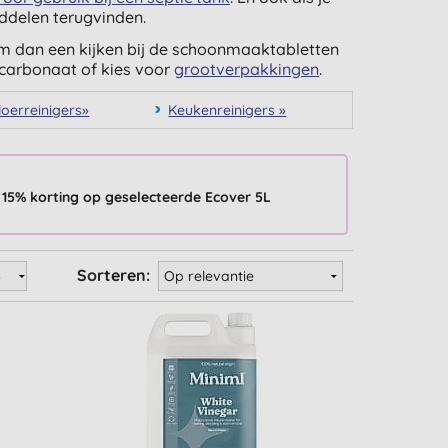
ddelen terugvinden.
em dan een kijken bij de schoonmaaktabletten
icarbonaat of kies voor
grootverpakkingen
.
loerreinigers»
Keukenreinigers »
15% korting op geselecteerde Ecover 5L
Sorteren: