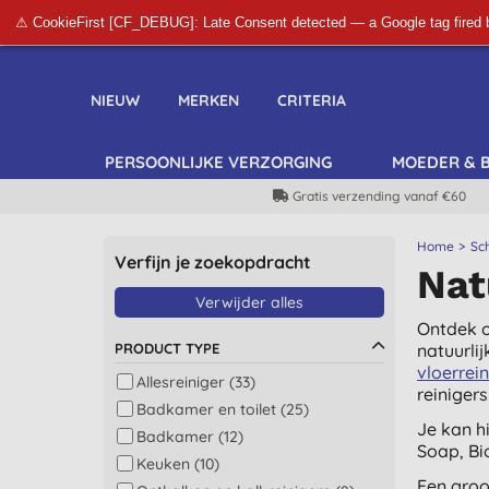
⚠ CookieFirst [CF_DEBUG]: Late Consent detected — a Google tag fired 
NIEUW
MERKEN
CRITERIA
PERSOONLIJKE VERZORGING
MOEDER & 
Gratis verzending vanaf €60
Home
Sc
Verfijn je zoekopdracht
Nat
Verwijder alles
Ontdek o
PRODUCT TYPE
natuurli
vloerrei
Allesreiniger (33)
reinigers
Badkamer en toilet (25)
Je kan h
Badkamer (12)
Soap, Bi
Keuken (10)
Een groo