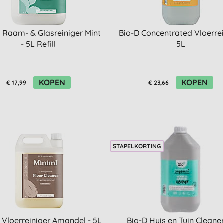
 Raam- & Glasreiniger Mint
Bio-D Concentrated Vloerre
- 5L Refill
5L
KOPEN
KOPEN
€ 17,99
€ 23,66
STAPELKORTING
 Vloerreiniger Amandel - 5L
Bio-D Huis en Tuin Cleane