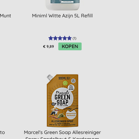
 Munt
Miniml Witte Azijn 5L Refill
(
1
)
KOPEN
€ 9,89
nto
Marcel's Green Soap Allesreiniger