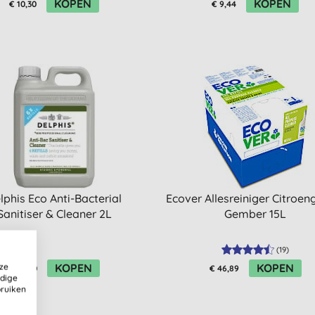
KOPEN
KOPEN
€ 10,30
€ 9,44
lphis Eco Anti-Bacterial
Ecover Allesreiniger Citroen
Sanitiser & Cleaner 2L
Gember 15L
(
19
)
KOPEN
KOPEN
ze
€ 15,40
€ 46,89
ldige
bruiken