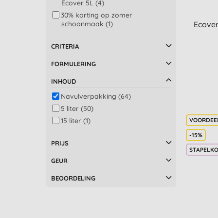
Ecover 5L (4)
Douche (1)
30% korting op zomer
Hand en lichaamszeep (1)
schoonmaak (1)
Ecover
graniet en marmer (1)
CRITERIA
FORMULERING
INHOUD
Navulverpakking (64)
5 liter (50)
15 liter (1)
-15%
PRIJS
STAPELK
GEUR
BEOORDELING