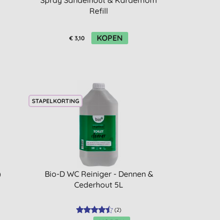
Spray Sandelhout & Kardemom
Refill
KOPEN
€ 3,10
STAPELKORTING
)
Bio-D WC Reiniger - Dennen &
Cederhout 5L
(
2
)