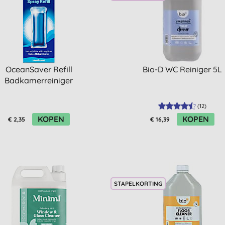
OceanSaver Refill
Bio-D WC Reiniger 5L
Badkamerreiniger
(
12
)
KOPEN
KOPEN
€ 2,35
€ 16,39
STAPELKORTING