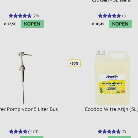
Citroen - 5L Refill
(
29
)
(
1
)
KOPEN
KOPEN
€ 17,50
€ 10,49
-30%
er Pomp voor 5 Liter Bus
Ecodoo Witte Azijn (5L
(
13
)
(
7
)