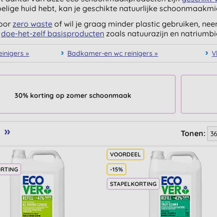
elige huid hebt, kan je geschikte natuurlijke schoonmaakmi
voor
zero waste
of wil je graag minder plastic gebruiken, ne
,
doe-het-zelf basisproducten
zoals natuurazijn en natriumb
einigers »
Badkamer-en wc reinigers »
V
30% korting op zomer schoonmaak
»
Tonen:
ORTING
-15%
STAPELKORTING