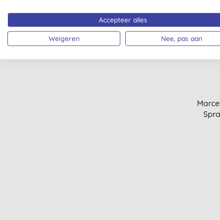
Accepteer alles
Weigeren
Nee, pas aan
Marcel
Spra