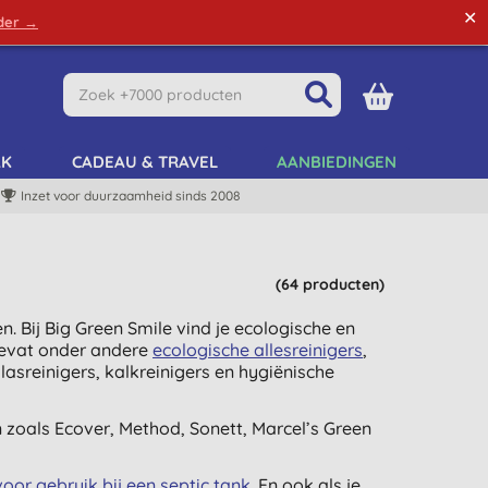
✕
rder →
Green Tips
Mijn Account
Mijn Lijst
AK
CADEAU & TRAVEL
AANBIEDINGEN
Inzet voor duurzaamheid sinds 2008
(64 producten)
 Bij Big Green Smile vind je ecologische en
bevat onder andere
ecologische allesreinigers
,
glasreinigers, kalkreinigers en hygiënische
zoals Ecover, Method, Sonett, Marcel’s Green
voor gebruik bij een septic tank
. En ook als je