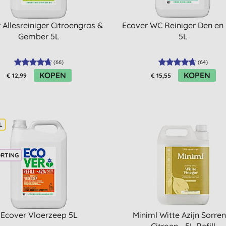
 Allesreiniger Citroengras &
Ecover WC Reiniger Den en
Gember 5L
5L
(
66
)
(
64
)
KOPEN
KOPEN
€ 12,99
€ 15,55
ORTING
Ecover Vloerzeep 5L
Miniml Witte Azijn Sorre