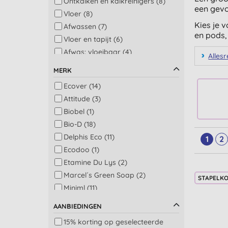
Ontkalken en kalkreinigers (8)
een gevo
Vloer (8)
Kies je 
Afwassen (7)
en pods
Vloer en tapijt (6)
Afwas: vloeibaar (4)
Allesr
Afwasmachine en was (4)
MERK
Doe-het-zelf (4)
Ecover (14)
Fruit en groente (4)
Attitude (3)
Glas en ramen (4)
Biobel (1)
Multi-taskers (4)
Bio-D (18)
Was (4)
Delphis Eco (11)
1
2
Antibacterieel (3)
Ecodoo (1)
Professionele
Etamine Du Lys (2)
schoonmaakproducten (3)
Marcel´s Green Soap (2)
Gespecialiseerde producten (2)
STAPELK
Miniml (11)
Roestvrij staal (2)
Ocean Saver (1)
Accessoires (1)
AANBIEDINGEN
Bad (1)
15% korting op geselecteerde
Bad en douche (1)