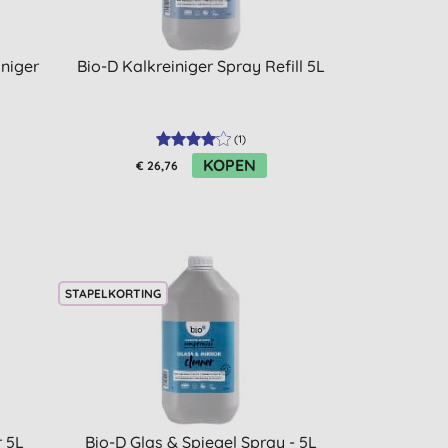
iniger
Bio-D Kalkreiniger Spray Refill 5L
(
1
)
KOPEN
€ 26,76
STAPELKORTING
r 5L
Bio-D Glas & Spiegel Spray - 5L