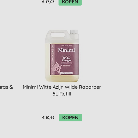
KOPEN
€ 17,03
gras &
Miniml Witte Azijn Wilde Rabarber
5L Refill
KOPEN
€ 10,49