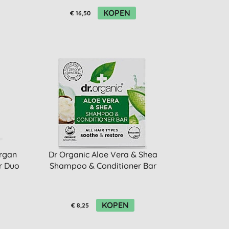
KOPEN
€ 16,50
rgan
Dr Organic Aloe Vera & Shea
r Duo
Shampoo & Conditioner Bar
KOPEN
€ 8,25