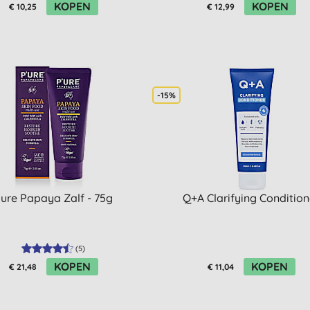
KOPEN
KOPEN
€ 10,25
€ 12,99
-15%
ure Papaya Zalf - 75g
Q+A Clarifying Condition
(
5
)
KOPEN
KOPEN
€ 21,48
€ 11,04