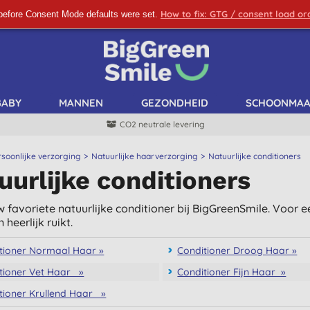
How to fix: GTG / consent load o
before Consent Mode defaults were set.
SCHRIJF ME IN!
BABY
MANNEN
GEZONDHEID
SCHOONMA
CO2 neutrale levering
rsoonlijke verzorging
Natuurlijke haarverzorging
Natuurlijke conditioners
uurlijke conditioners
 favoriete natuurlijke conditioner bij BigGreenSmile. Voor ee
n heerlijk ruikt.
tioner Normaal Haar »
Conditioner Droog Haar »
tioner Vet Haar »
Conditioner Fijn Haar »
tioner Krullend Haar »