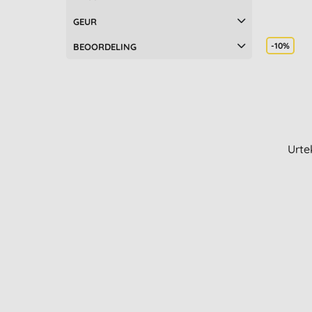
Salcura (1)
GEUR
Sante (3)
Sukin (7)
-10%
BEOORDELING
Surya Brasil (2)
UpCircle (4)
Urtekram (16)
Zarqa (1)
Urte