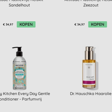
Sandelhout
Zeezout
KOPEN
KOPEN
€ 34,97
€ 34,97
y Kitchen Every Day Gentle
Dr. Hauschka Haarolie
onditioner - Parfumvrij