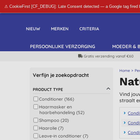
⚠ CookieFirst [CF_DEBUG]: Late Consent detected — a Google tag fired 
NIEUW
MERKEN
CRITERIA
PERSOONLIJKE VERZORGING
MOEDER & 
Gratis verzending vanaf €60
Home
Pe
Verfijn je zoekopdracht
Nat
PRODUCT TYPE
Vind jouw
Conditioner (166)
straalt e
Haarmasker en
haarbehandeling (52)
Condi
Shampoo (20)
Condi
Haarolie (7)
Condi
Leave-in conditioner (7)