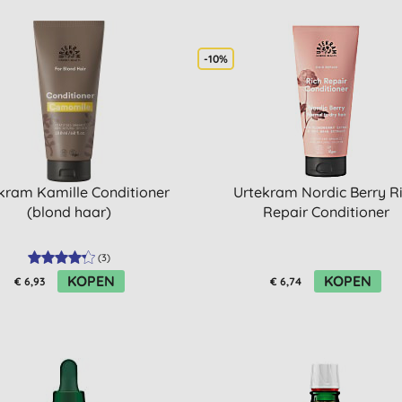
-10%
kram Kamille Conditioner
Urtekram Nordic Berry R
(blond haar)
Repair Conditioner
(
3
)
KOPEN
KOPEN
€ 6,93
€ 6,74