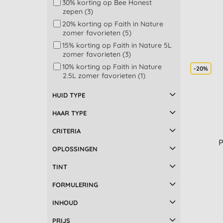
30% korting op Bee Honest
Friendly Soap (4)
Natuurlijke medicijn (1)
zepen (3)
Giovanni (32)
20% korting op Faith in Nature
Grahams (1)
zomer favorieten (5)
Green People (5)
15% korting op Faith in Nature 5L
zomer favorieten (3)
Herbatint (2)
10% korting op Faith in Nature
Hope's Relief (1)
-20%
2.5L zomer favorieten (1)
Lavera (1)
10% korting op travel & sun (12)
Logona (2)
HUID TYPE
15% korting op feel good
Madara Skincare (5)
verzorging (18)
HAAR TYPE
Marcel´s Green Soap (5)
20% korting op dagelijkse
Miniml (8)
schoonmaak & verzorging (1)
CRITERIA
P
Naif (2)
25% korting op zomer toppers
OPLOSSINGEN
(1)
Najel (1)
20% Korting - Uitverkoop (4)
TINT
Naturtint (12)
50% Korting - Uitverkoop (1)
Odylique (3)
FORMULERING
Petal Fresh (6)
INHOUD
PURE Papayacare (1)
Q and A (3)
PRIJS