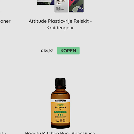
ioner
Attitude Plasticvrije Reiskit -
Kruidengeur
KOPEN
€ 34,97
it -
Beauty Kitchen Pure Abessijnse