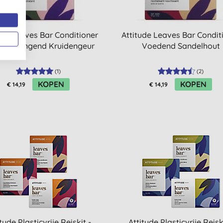
ude Leaves Bar Conditioner
Attitude Leaves Bar Condit
tinbrengend Kruidengeur
Voedend Sandelhout
(
1
)
(
2
)
KOPEN
KOPEN
€ 14,19
€ 14,19
tude Plasticvrije Reiskit -
Attitude Plasticvrije Reisk