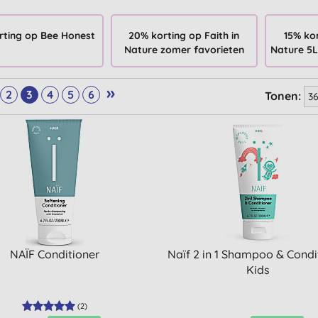
rting op Bee Honest
20% korting op Faith in
15% kor
Nature zomer favorieten
Nature 5L
»
2
3
4
5
6
Tonen:
NAÏF Conditioner
Naïf 2 in 1 Shampoo & Condi
Kids
(
2
)