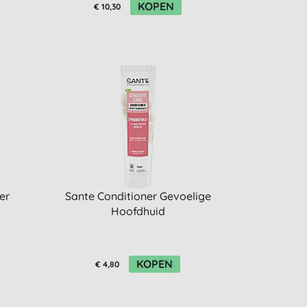
KOPEN
€ 10,30
er
Sante Conditioner Gevoelige
Hoofdhuid
KOPEN
€ 4,80