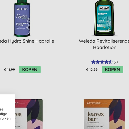
da Hydro Shine Haarolie
Weleda Revitaliserend
Haarlotion
(
7
)
KOPEN
KOPEN
€ 11,99
€ 12,99
ze
ldige
bruiken