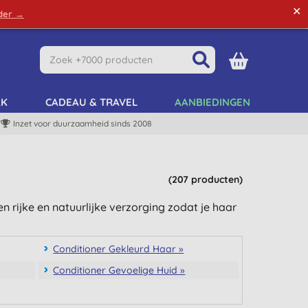
✕
rder →
Green Tips
Mijn Account
Mijn Lijst
AK
CADEAU & TRAVEL
AANBIEDINGEN
Inzet voor duurzaamheid sinds 2008
(207 producten)
n rijke en natuurlijke verzorging zodat je haar
Conditioner Gekleurd Haar »
Conditioner Gevoelige Huid »