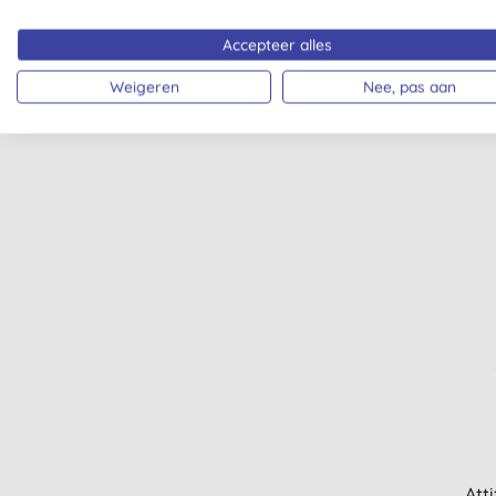
Accepteer alles
Attit
Weigeren
Nee, pas aan
Voch
Atti