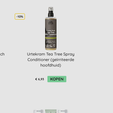
-10%
ich
Urtekram Tea Tree Spray
Conditioner (geïrriteerde
hoofdhuid)
KOPEN
€ 6,93