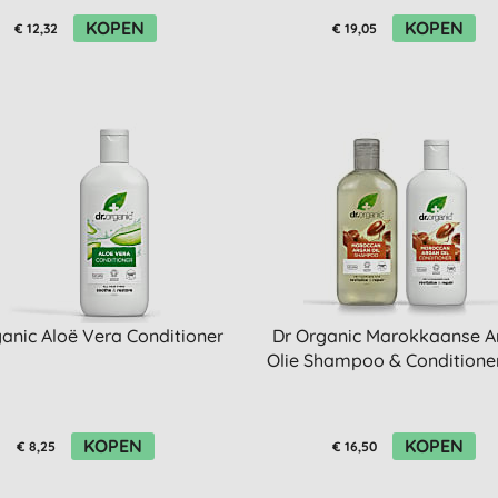
KOPEN
KOPEN
€ 12,32
€ 19,05
anic Aloë Vera Conditioner
Dr Organic Marokkaanse A
Olie Shampoo & Conditione
KOPEN
KOPEN
€ 8,25
€ 16,50