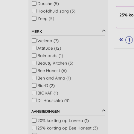
Douche (5)
Hoofdhuid zorg (5)
25% ko
Zeep (5)
Haarstyling (4)
MERK
Kinderen lichaam en
«
haarverzorging (3)
1
Weleda (7)
Multi-taskers (3)
Attitude (12)
Bad en douche (2)
Balmonds (1)
Aromatherapie, ontspanning en
Beauty Kitchen (3)
massage (1)
Bee Honest (6)
Baby bad, shampoo en
Ben and Anna (1)
mondverzorging (1)
Bio-D (2)
Badkamer (1)
BIOKAP (1)
Beauty olie (1)
Dr Hauschka (3)
Bodylotion (1)
Dr Organic (20)
Gelegenheid (1)
AANBIEDINGEN
Egyptian Magic (2)
Gezicht scrub (1)
20% korting op Lavera (1)
Eubiona (2)
Haarkleuring (1)
25% korting op Bee Honest (3)
Faith in Nature (19)
Man haarverzorging (1)