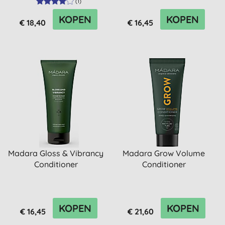
(
1
)
KOPEN
KOPEN
€ 18,40
€ 16,45
Madara Gloss & Vibrancy
Madara Grow Volume
Conditioner
Conditioner
KOPEN
KOPEN
€ 16,45
€ 21,60