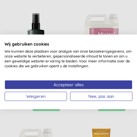
Wij gebruiken cookies
We kunnen deze plaatsen voor analyse van onze bezoekersgegevens, om
onze website te verbeteren, gepersonaliseerde inhoud te tonen en om u
een geweldige website-ervaring te bieden. Voor meer informatie over de
cookies die we gebruiken opent u de instellingen.
Madara SILK Micro-
Miniml Uplifting Roze
Keratin Mist Haarspray
Grapefruit Balancing
Conditioner - 5L Refill
Accepteer alles
(
1
)
Weigeren
Nee, pas aan
KOPEN
KOPEN
€ 20,55
€ 46,99