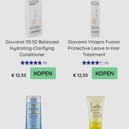
Giovanni 50:50 Balanced
Giovanni Vitapro Fusion
Hydrating-Clarifying
Protective Leave In Hair
Conditioner
Treatment
(
5
)
(
3
)
KOPEN
KOPEN
€ 12,55
€ 12,55