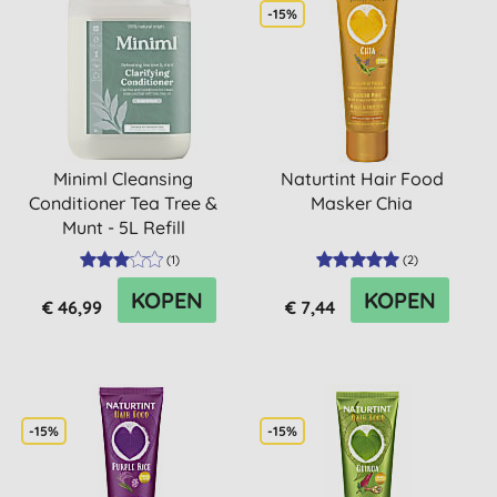
-15%
Miniml Cleansing
Naturtint Hair Food
Conditioner Tea Tree &
Masker Chia
Munt - 5L Refill
(
1
)
(
2
)
KOPEN
KOPEN
€ 46,99
€ 7,44
-15%
-15%