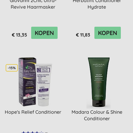
Giovanni 2Chic Ultra-
Herbatint Conditioner
Revive Haarmasker
Hydrate
KOPEN
KOPEN
€ 13,35
€ 11,83
-15%
Hope's Relief Conditioner
Madara Colour & Shine
Conditioner