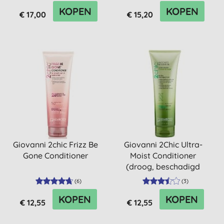
KOPEN
KOPEN
€ 17,00
€ 15,20
Giovanni 2chic Frizz Be
Giovanni 2Chic Ultra-
Gone Conditioner
Moist Conditioner
(droog, beschadigd
haar)
(
6
)
(
3
)
KOPEN
KOPEN
€ 12,55
€ 12,55