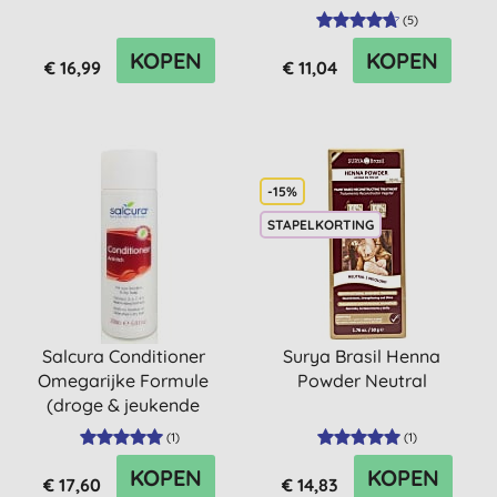
(
5
)
KOPEN
KOPEN
€ 16,99
€ 11,04
-15%
STAPELKORTING
Salcura Conditioner
Surya Brasil Henna
Omegarijke Formule
Powder Neutral
(droge & jeukende
hoofdhuid)
(
1
)
(
1
)
KOPEN
KOPEN
€ 17,60
€ 14,83