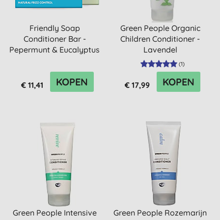
Friendly Soap
Green People Organic
Conditioner Bar -
Children Conditioner -
Pepermunt & Eucalyptus
Lavendel
(
1
)
KOPEN
KOPEN
€ 11,41
€ 17,99
Green People Intensive
Green People Rozemarijn