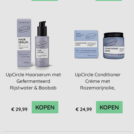
UpCircle Haarserum met
UpCircle Conditioner
Gefermenteerd
Crème met
Rijstwater & Baobab
Rozemarijnolie,
Bamboo-extract & Vit...
KOPEN
KOPEN
€ 29,99
€ 24,99