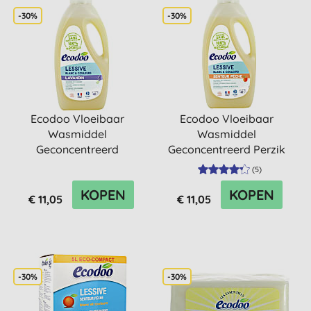
-30%
-30%
Ecodoo Vloeibaar
Ecodoo Vloeibaar
Wasmiddel
Wasmiddel
Geconcentreerd
Geconcentreerd Perzik
Lavendel (66
(66 wasbeurten)
(
5
)
wasbeurten)
KOPEN
KOPEN
€ 11,05
€ 11,05
-30%
-30%