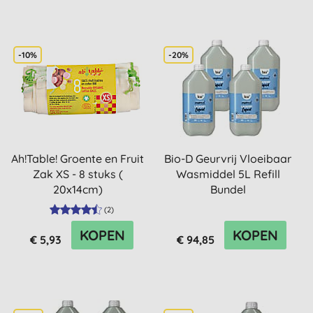
-10%
-20%
Ah!Table! Groente en Fruit
Bio-D Geurvrij Vloeibaar
Zak XS - 8 stuks (
Wasmiddel 5L Refill
20x14cm)
Bundel
(
2
)
KOPEN
KOPEN
€ 5,93
€ 94,85