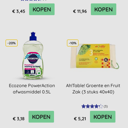
KOPEN
KOPEN
€ 3,45
€ 11,96
-20%
-10%
Ecozone PowerAction
Ah!Table! Groente en Fruit
afwasmiddel 0.5L
Zak (3 stuks 40x40)
(
3
)
KOPEN
KOPEN
€ 3,18
€ 5,21