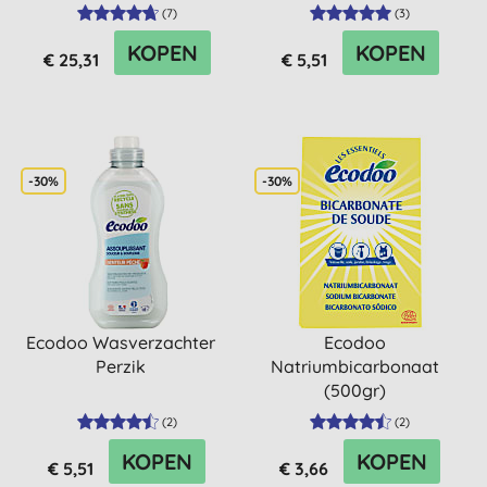
(
7
)
(
3
)
KOPEN
KOPEN
€ 25,31
€ 5,51
-30%
-30%
Ecodoo Wasverzachter
Ecodoo
Perzik
Natriumbicarbonaat
(500gr)
(
2
)
(
2
)
KOPEN
KOPEN
€ 5,51
€ 3,66