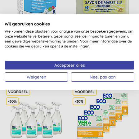
Wij gebruiken cookies
Ecodoo Vloeibaar
Ecodoo Marseillezeep
We kunnen deze plaatsen voor analyse van onze bezoekersgegevens, om
onze website te verbeteren, gepersonaliseerde inhoud te tonen en om u
Wasmiddel
(400g)
een geweldige website-ervaring te bieden. Voor meer informatie over de
Geconcentreerd Perzik
cookies die we gebruiken opent u de instellingen.
5L Bag In Box (160...
(
3
)
(
3
)
KOPEN
KOPEN
Accepteer alles
€ 25,41
€ 6,85
Weigeren
Nee, pas aan
-30%
-30%