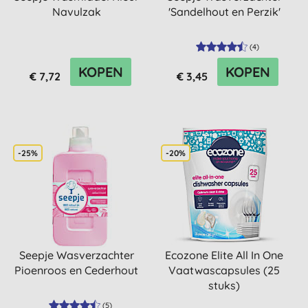
Navulzak
'Sandelhout en Perzik'
(
4
)
KOPEN
KOPEN
€ 7,72
€ 3,45
-25%
-20%
Seepje Wasverzachter
Ecozone Elite All In One
Pioenroos en Cederhout
Vaatwascapsules (25
stuks)
(
5
)