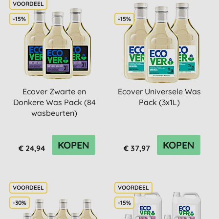
-15%
-15%
Ecover Zwarte en
Ecover Universele Was
Donkere Was Pack (84
Pack (3x1L)
wasbeurten)
KOPEN
KOPEN
€ 24,94
€ 37,97
-30%
-15%