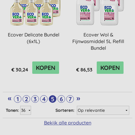
Ecover Delicate Bundel
Ecover Wol &
(6x1L)
Fijnwasmiddel 5L Refill
Bundel
KOPEN
KOPEN
€ 30,24
€ 86,53
«
»
1
2
3
4
5
6
7
Tonen:
Sorteren:
Bekijk alle producten