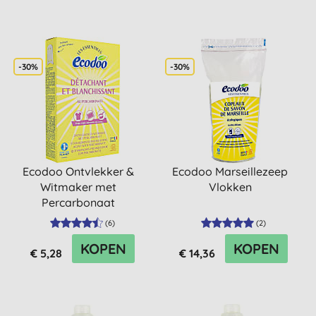
-30%
-30%
Ecodoo Ontvlekker &
Ecodoo Marseillezeep
Witmaker met
Vlokken
Percarbonaat
(
6
)
(
2
)
KOPEN
KOPEN
€ 5,28
€ 14,36