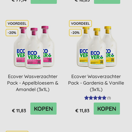
-20%
-20%
Ecover Wasverzachter
Ecover Wasverzachter
Pack - Appelbloesem &
Pack - Gardenia & Vanille
Amandel (3x1L)
(3x1L)
(
1
)
KOPEN
KOPEN
€ 11,83
€ 11,83