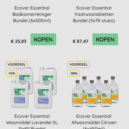
Ecover Essential
Ecover Essential
Badkamerreiniger
Vaatwastabletten
Bundel (6x500ml)
Bundel (5x70 stuks)
KOPEN
KOPEN
€ 25,83
€ 87,47
-15%
-30%
Ecover Essential
Ecover Essential
Wasmiddel Lavendel 5L
Afwasmiddel Citroen
Refill Bundel
(6x450ml)