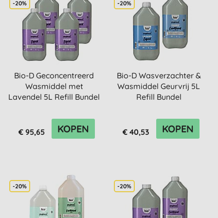
-20%
-20%
Bio-D Geconcentreerd
Bio-D Wasverzachter &
Wasmiddel met
Wasmiddel Geurvrij 5L
Lavendel 5L Refill Bundel
Refill Bundel
KOPEN
KOPEN
€ 95,65
€ 40,53
-20%
-20%