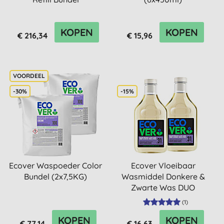
KOPEN
KOPEN
€ 216,34
€ 15,96
-30%
-15%
Ecover Waspoeder Color
Ecover Vloeibaar
Bundel (2x7,5KG)
Wasmiddel Donkere &
Zwarte Was DUO
verpakking
(
1
)
KOPEN
KOPEN
€ 77,14
€ 16,63