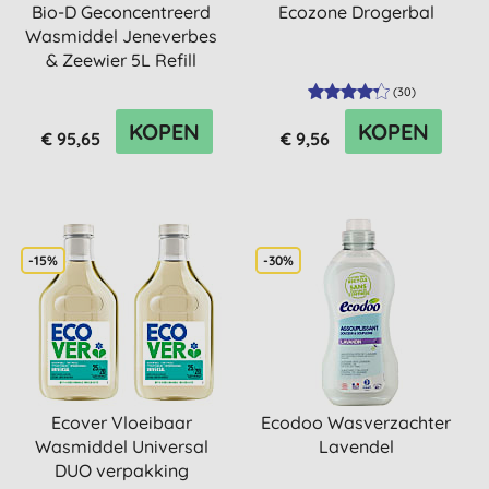
Bio-D Geconcentreerd
Ecozone Drogerbal
Wasmiddel Jeneverbes
& Zeewier 5L Refill
Bundel
(
30
)
KOPEN
KOPEN
€ 95,65
€ 9,56
-15%
-30%
Ecover Vloeibaar
Ecodoo Wasverzachter
Wasmiddel Universal
Lavendel
DUO verpakking