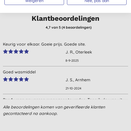
Weigeren
Nee, pas aan
Klantbeoordelingen
4,7
van 5 (
4
beoordelingen
)
Keurig voor elkaar. Goeie prijs. Goede site.
J. R., Oterleek
8-9-2025
Goed wasmiddel
J. S., Arnhem
21-10-2024
Pas 1x mee gewassen maar zeer tevreden. Toen ik de was uit
de machine haalde, viel me op hoe lekker hij rook ;-)
Alle beoordelingen komen van geverifieerde klanten
gecontacteerd na aankoop.
C. H., Antwerpen-Deurne
28-11-2023