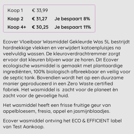
Koop 1
€ 33,99
Koop 2
€ 31,27
Je bespaart 8%
Koop 4+
€ 30,25
Je bespaart 11%
Ecover Vloeibaar Wasmiddel Gekleurde Was 5L bestrijdt
hardnekkige vlekken en verwijdert katoenpluisjes na
veelvuldig wassen. De kleuroverdrachtremmer zorgt
ervoor dat kleuren blijven waar ze horen. Dit Ecover
ecologische wasmiddel is gemaakt met plantaardige
ingrediënten, 100% biologisch afbreekbaar en veilig voor
de septic tank. Bovendien wordt het op een duurzame
manier geproduceerd in een Zero Waste certified
fabriek. Het wasmiddel is zacht voor de planeet èn
zacht voor de gevoelige huid.
Het wasmiddel heeft een frisse fruitige geur van
appelbloesem, fresia, appel en jasmijnblaadjes.
Ecover wasmiddel ontving het ECO & EFFICIENT label
van Test Aankoop.