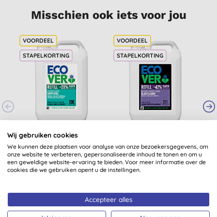
Misschien ook iets voor jou
STAPELKORTING
STAPELKORTING
-
S
Ecover Vloeibaar
Ecover Delicate
Wij gebruiken cookies
Wasmiddel Universal
Wasmiddel Donkere
W
We kunnen deze plaatsen voor analyse van onze bezoekersgegevens, om
5L (100 wasbeurten)
& Zwarte Was 5L
onze website te verbeteren, gepersonaliseerde inhoud te tonen en om u
(
95
)
(
1
)
een geweldige website-ervaring te bieden. Voor meer informatie over de
€ 32,59
KOPEN
€ 24,99
KOPEN
cookies die we gebruiken opent u de instellingen.
Accepteer alles