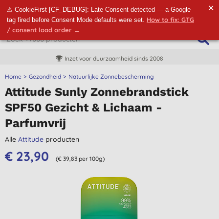
✕
⚠ CookieFirst [CF_DEBUG]: Late Consent detected — a Google
How to fix: GTG
tag fired before Consent Mode defaults were set.
/ consent load order →
Inzet voor duurzaamheid sinds 2008
Home
Gezondheid
Natuurlijke Zonnebescherming
Attitude Sunly Zonnebrandstick
SPF50 Gezicht & Lichaam -
Parfumvrij
Alle
Attitude
producten
€ 23,90
(€ 39,83 per 100g)