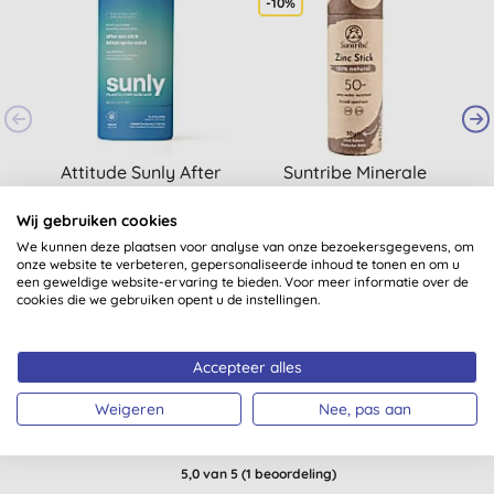
-10%
Attitude Sunly After
Suntribe Minerale
Sun Stick - Munt &
Zink Zonnebrand
Komkommer
Stick SPF50 - Tinted
Wij gebruiken cookies
We kunnen deze plaatsen voor analyse van onze bezoekersgegevens, om
€ 23,99
KOPEN
€ 15,75
KOPEN
onze website te verbeteren, gepersonaliseerde inhoud te tonen en om u
een geweldige website-ervaring te bieden. Voor meer informatie over de
cookies die we gebruiken opent u de instellingen.
Accepteer alles
Weigeren
Nee, pas aan
Klantbeoordelingen
5,0
van 5 (
1
beoordeling
)