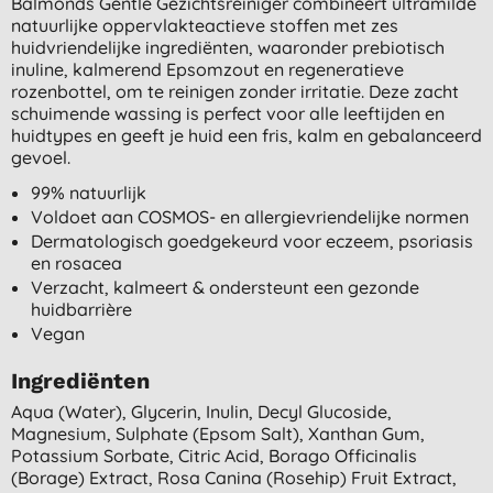
Balmonds Gentle Gezichtsreiniger combineert ultramilde
natuurlijke oppervlakteactieve stoffen met zes
huidvriendelijke ingrediënten, waaronder prebiotisch
inuline, kalmerend Epsomzout en regeneratieve
rozenbottel, om te reinigen zonder irritatie. Deze zacht
schuimende wassing is perfect voor alle leeftijden en
huidtypes en geeft je huid een fris, kalm en gebalanceerd
gevoel.
99% natuurlijk
Voldoet aan COSMOS- en allergievriendelijke normen
Dermatologisch goedgekeurd voor eczeem, psoriasis
en rosacea
Verzacht, kalmeert & ondersteunt een gezonde
huidbarrière
Vegan
Ingrediënten
Aqua (water), Glycerin, Inulin, Decyl Glucoside,
Magnesium, Sulphate (epsom Salt), Xanthan Gum,
Potassium Sorbate, Citric Acid, Borago Officinalis
(borage) Extract, Rosa Canina (rosehip) Fruit Extract,