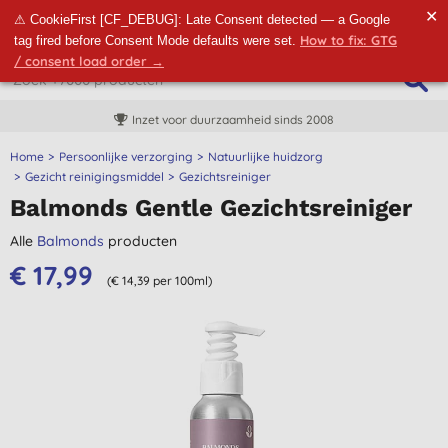
✕
⚠ CookieFirst [CF_DEBUG]: Late Consent detected — a Google
How to fix: GTG
tag fired before Consent Mode defaults were set.
/ consent load order →
Inzet voor duurzaamheid sinds 2008
Home
Persoonlijke verzorging
Natuurlijke huidzorg
Gezicht reinigingsmiddel
Gezichtsreiniger
Balmonds Gentle Gezichtsreiniger
Alle
Balmonds
producten
€ 17,99
(€ 14,39 per 100ml)