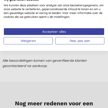
We kunnen deze plaatsen voor analyse van onze bezoekersgegevens, om
onze website te verbeteren, gepersonaliseerde inhoud te tonen en om u
een geweldige website-ervaring te bieden. Voor meer informatie over de
Klantbeoordelingen
cookies die we gebruiken opent u de instellingen.
5,0
van 5 (
1
beoordeling
)
Accepteer alles
Fijne, zachte gezichtsreiniger.
Weigeren
Nee, pas aan
H. V. D. B., Dordrecht
17-7-2025
Alle beoordelingen komen van geverifieerde klanten
gecontacteerd na aankoop.
Nog meer redenen voor een