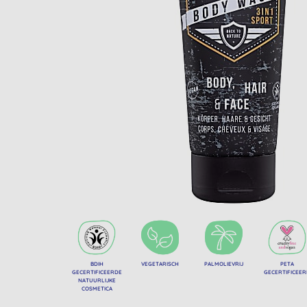
BDIH
VEGETARISCH
PALMOLIEVRIJ
PETA
GECERTIFICEERDE
GECERTIFICEE
NATUURLIJKE
COSMETICA