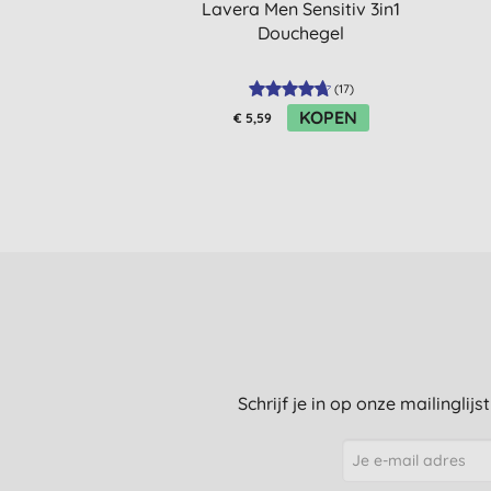
Lavera Men Sensitiv 3in1
Douchegel
(
17
)
KOPEN
€ 5,59
Schrijf je in op onze mailinglij