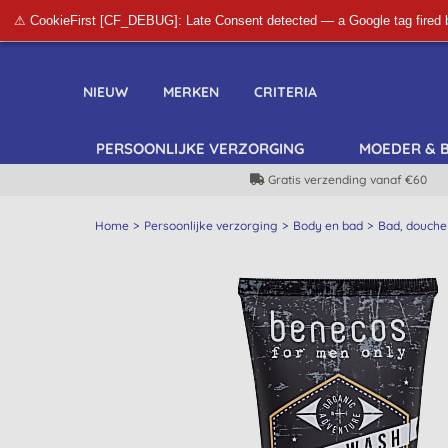
⚠ CookieFirst [CF_DEBUG]: Late Consent detected — a Google tag fired 
NIEUW
MERKEN
CRITERIA
PERSOONLIJKE VERZORGING
MOEDER & 
Gratis verzending vanaf €60
Home
Persoonlijke verzorging
Body en bad
Bad, douche