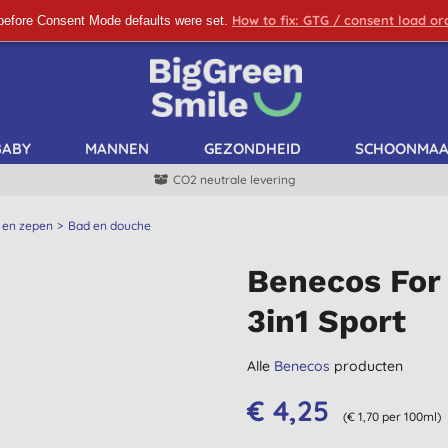
How to fix: GTG / consent load o
before Consent Mode defaults were set.
SCHRIJF ME IN!
BABY
MANNEN
GEZONDHEID
SCHOONMA
CO2 neutrale levering
 en zepen
Bad en douche
Benecos For
3in1 Sport
Alle
Benecos
producten
€ 4,25
(€ 1,70 per 100ml)