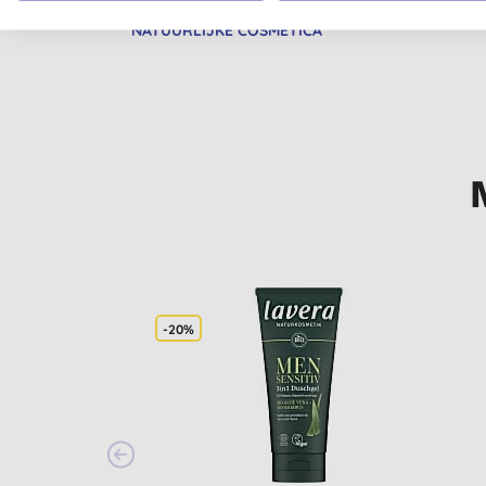
BDIH GECERTIFICEERDE
VEGETA
NATUURLIJKE COSMETICA
-20%