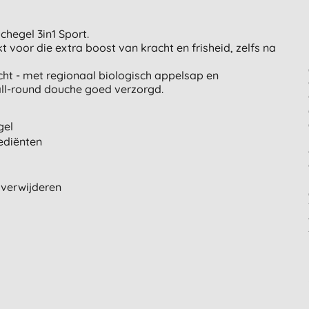
hegel 3in1 Sport.
oor die extra boost van kracht en frisheid, zelfs na
icht - met regionaal biologisch appelsap en
all-round douche goed verzorgd.
gel
ediënten
e verwijderen