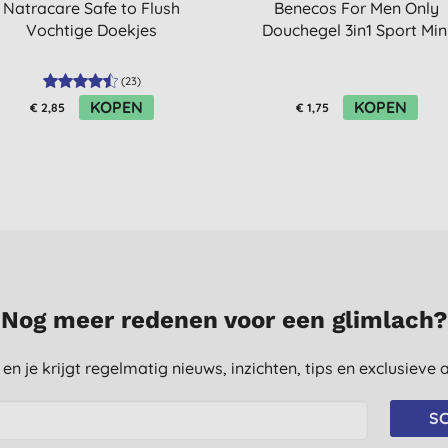
Natracare Safe to Flush
Benecos For Men Only
Vochtige Doekjes
Douchegel 3in1 Sport Min
(
23
)
KOPEN
KOPEN
€ 2,85
€ 1,75
Nog meer redenen voor een glimlach?
st en je krijgt regelmatig nieuws, inzichten, tips en exclusiev
SC