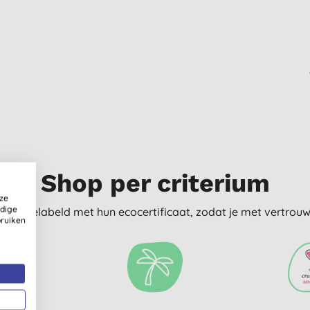
Shop per criterium
ze
ldige
delijk gelabeld met hun ecocertificaat, zodat je met vertro
bruiken