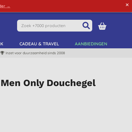
✕
rder →
Green Tips
Mijn Account
Mijn Lijst
AK
CADEAU & TRAVEL
AANBIEDINGEN
Inzet voor duurzaamheid sinds 2008
 Men Only Douchegel