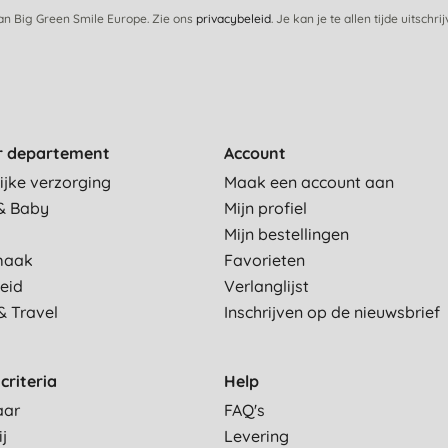
van Big Green Smile Europe. Zie ons
privacybeleid
. Je kan je te allen tijde uitschri
r departement
Account
ijke verzorging
Maak een account aan
& Baby
Mijn profiel
Mijn bestellingen
maak
Favorieten
eid
Verlanglijst
& Travel
Inschrijven op de nieuwsbrief
criteria
Help
aar
FAQ's
ij
Levering