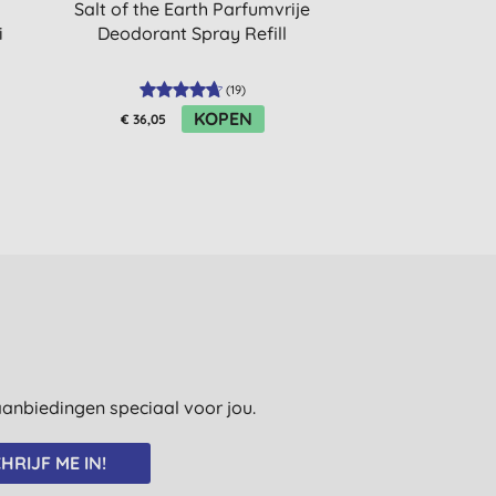
Salt of the Earth Parfumvrije
Benecos For
i
Deodorant Spray Refill
Douchegel 
(
19
)
KOPEN
K
€ 36,05
€ 1,75
e aanbiedingen speciaal voor jou.
HRIJF ME IN!