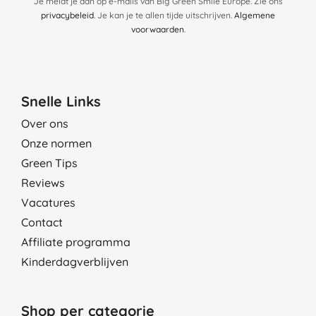
Je meldt je aan op e-mails van Big Green Smile Europe. Zie ons
privacybeleid
. Je kan je te allen tijde uitschrijven.
Algemene
voorwaarden
.
Snelle Links
Over ons
Onze normen
Green Tips
Reviews
Vacatures
Contact
Affiliate programma
Kinderdagverblijven
Shop per categorie