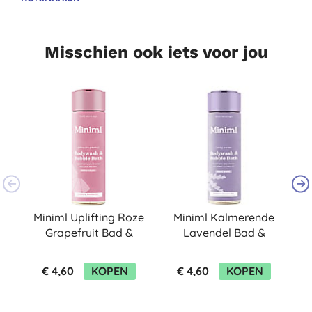
Misschien ook iets voor jou
Miniml Uplifting Roze
Miniml Kalmerende
Grapefruit Bad &
Lavendel Bad &
Douchegel 400ml
Douchegel 400ml
e
€ 4,60
KOPEN
€ 4,60
KOPEN