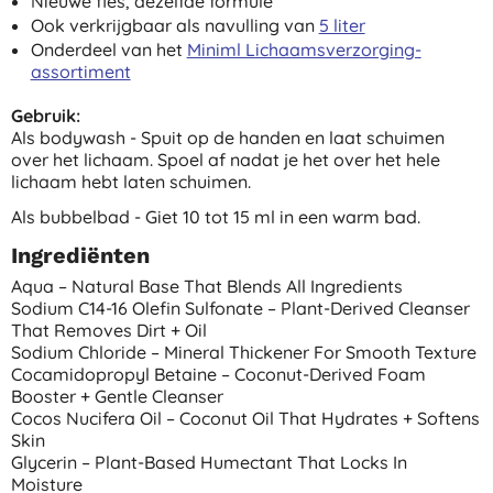
Nieuwe fles, dezelfde formule
Ook verkrijgbaar als navulling van
5 liter
Onderdeel van het
Miniml Lichaamsverzorging-
assortiment
Gebruik:
Als bodywash - Spuit op de handen en laat schuimen
over het lichaam. Spoel af nadat je het over het hele
lichaam hebt laten schuimen.
Als bubbelbad - Giet 10 tot 15 ml in een warm bad.
Ingrediënten
Aqua – Natural Base That Blends All Ingredients
Sodium C14-16 Olefin Sulfonate – Plant-Derived Cleanser
That Removes Dirt + Oil
Sodium Chloride – Mineral Thickener For Smooth Texture
Cocamidopropyl Betaine – Coconut-Derived Foam
Booster + Gentle Cleanser
Cocos Nucifera Oil – Coconut Oil That Hydrates + Softens
Skin
Glycerin – Plant-Based Humectant That Locks In
Moisture