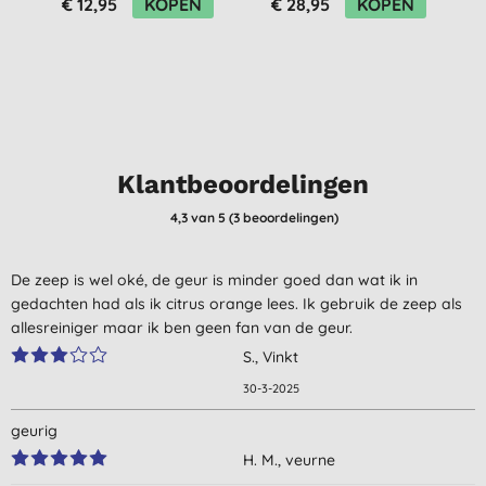
€ 12,95
KOPEN
€ 28,95
KOPEN
Klantbeoordelingen
4,3
van 5 (
3
beoordelingen
)
De zeep is wel oké, de geur is minder goed dan wat ik in
gedachten had als ik citrus orange lees. Ik gebruik de zeep als
allesreiniger maar ik ben geen fan van de geur.
S., Vinkt
30-3-2025
geurig
H. M., veurne