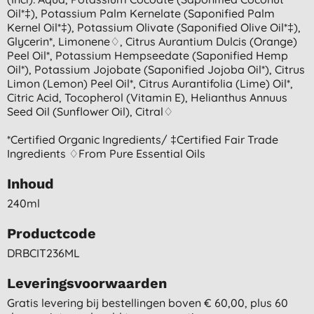
Oil*‡), Potassium Palm Kernelate (saponified Palm
Kernel Oil*‡), Potassium Olivate (saponified Olive Oil*‡),
Glycerin*, Limonene♢, Citrus Aurantium Dulcis (orange)
Peel Oil*, Potassium Hempseedate (saponified Hemp
Oil*), Potassium Jojobate (saponified Jojoba Oil*), Citrus
Limon (lemon) Peel Oil*, Citrus Aurantifolia (lime) Oil*,
Citric Acid, Tocopherol (vitamin E), Helianthus Annuus
Seed Oil (sunflower Oil), Citral♢
*certified Organic Ingredients/ ‡certified Fair Trade
Ingredients ♢from Pure Essential Oils
Inhoud
240ml
Productcode
DRBCIT236ML
Leveringsvoorwaarden
Gratis levering bij bestellingen boven € 60,00, plus 60