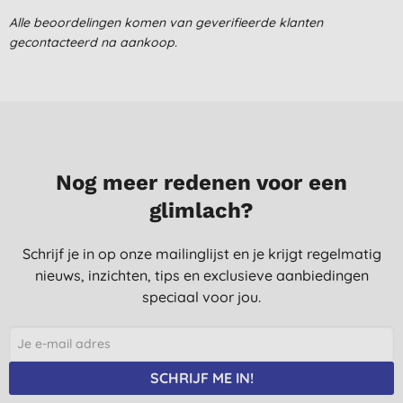
14-5-2016
Alle beoordelingen komen van geverifieerde klanten
Fantastisch ontwaken met deze frisse geur.
gecontacteerd na aankoop.
M., Bergeijk
11-7-2014
Nog meer redenen voor een
glimlach?
Schrijf je in op onze mailinglijst en je krijgt regelmatig
nieuws, inzichten, tips en exclusieve aanbiedingen
speciaal voor jou.
SCHRIJF ME IN!