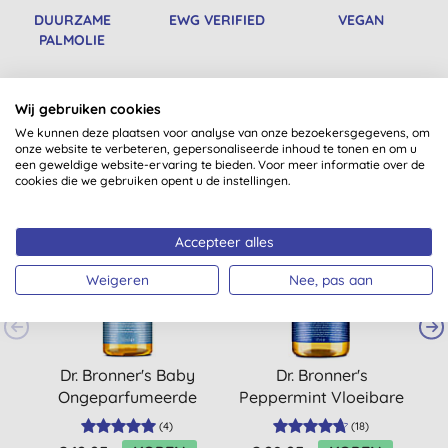
DUURZAME
EWG VERIFIED
VEGAN
PALMOLIE
Wij gebruiken cookies
Misschien ook iets voor jou
We kunnen deze plaatsen voor analyse van onze bezoekersgegevens, om
onze website te verbeteren, gepersonaliseerde inhoud te tonen en om u
een geweldige website-ervaring te bieden. Voor meer informatie over de
cookies die we gebruiken opent u de instellingen.
Accepteer alles
Weigeren
Nee, pas aan
Dr. Bronner's Baby
Dr. Bronner's
Ongeparfumeerde
Peppermint Vloeibare
Vloeibare Zeep -
Zeep - 946ml
(
4
)
(
18
)
240ml