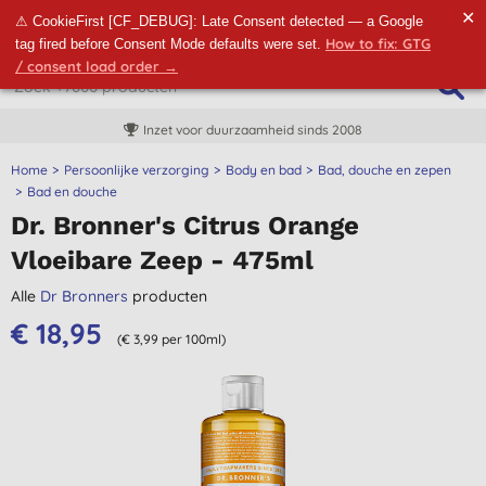
✕
⚠ CookieFirst [CF_DEBUG]: Late Consent detected — a Google
How to fix: GTG
tag fired before Consent Mode defaults were set.
/ consent load order →
Inzet voor duurzaamheid sinds 2008
Home
Persoonlijke verzorging
Body en bad
Bad, douche en zepen
Bad en douche
Dr. Bronner's Citrus Orange
Vloeibare Zeep - 475ml
Alle
Dr Bronners
producten
€ 18,95
(€ 3,99 per 100ml)