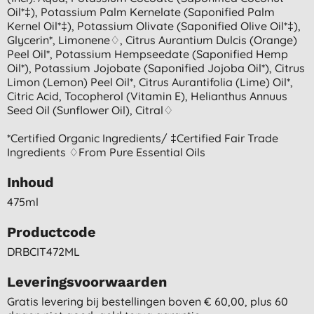
Oil*‡), Potassium Palm Kernelate (saponified Palm
Kernel Oil*‡), Potassium Olivate (saponified Olive Oil*‡),
Glycerin*, Limonene♢, Citrus Aurantium Dulcis (orange)
Peel Oil*, Potassium Hempseedate (saponified Hemp
Oil*), Potassium Jojobate (saponified Jojoba Oil*), Citrus
Limon (lemon) Peel Oil*, Citrus Aurantifolia (lime) Oil*,
Citric Acid, Tocopherol (vitamin E), Helianthus Annuus
Seed Oil (sunflower Oil), Citral♢
*certified Organic Ingredients/ ‡certified Fair Trade
Ingredients ♢from Pure Essential Oils
Inhoud
475ml
Productcode
DRBCIT472ML
Leveringsvoorwaarden
Gratis levering bij bestellingen boven € 60,00, plus 60