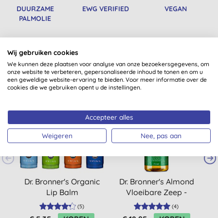
DUURZAME
EWG VERIFIED
VEGAN
PALMOLIE
Wij gebruiken cookies
Misschien ook iets voor jou
We kunnen deze plaatsen voor analyse van onze bezoekersgegevens, om
onze website te verbeteren, gepersonaliseerde inhoud te tonen en om u
een geweldige website-ervaring te bieden. Voor meer informatie over de
cookies die we gebruiken opent u de instellingen.
-10%
Accepteer alles
Weigeren
Nee, pas aan
Dr. Bronner's Organic
Dr. Bronner's Almond
Lip Balm
Vloeibare Zeep -
E
475ml
(
5
)
(
4
)