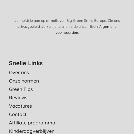
27-8-2013
Kende dit produkt niet, beter dan verwacht
V. A., Oedelem
Je meldt je aan op e-mails van Big Green Smile Europe. Zie ons
privacybeleid
. Je kan je te allen tijde uitschrijven.
Algemene
16-4-2013
voorwaarden
.
Snelle Links
Over ons
Onze normen
Green Tips
Reviews
Vacatures
Contact
Affiliate programma
Kinderdagverblijven