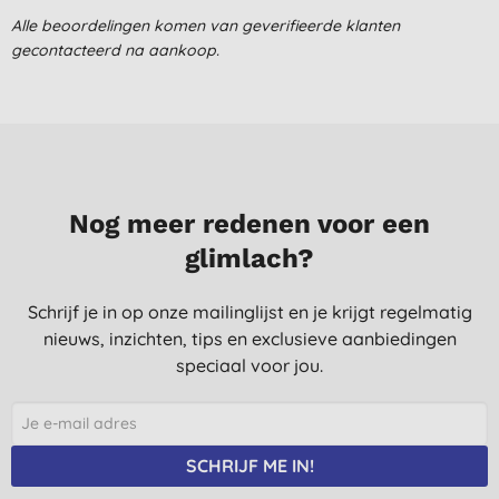
I. S., bever
Alle beoordelingen komen van geverifieerde klanten
gecontacteerd na aankoop.
2-2-2018
Frisse geur, zuiver product.
T. J., KAMPEN
12-5-2017
voldoet zeker aan de verwachtingen
Nog meer redenen voor een
M., Ertvelde
glimlach?
23-12-2016
Eco Friendly, lovely smell
Schrijf je in op onze mailinglijst en je krijgt regelmatig
nieuws, inzichten, tips en exclusieve aanbiedingen
S. C., Amsterdam
speciaal voor jou.
21-6-2014
Prima handzeep, maar erg duur.
Dus ga nu de handzeep van Method proberen.
SCHRIJF ME IN!
L. P., Wijchen