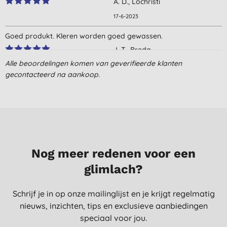
A. D., Lochristi
17-6-2023
Goed produkt. Kleren worden goed gewassen.
J. T., Breda
Alle beoordelingen komen van geverifieerde klanten
23-5-2023
gecontacteerd na aankoop.
Met een wasbol heb je geen wasmiddel meer nodig of nog
maar een klein schepje als je zoals ik wel graag die geur wil van
schone was.
E., Nijkerk
19-3-2021
Nog meer redenen voor een
glimlach?
Schrijf je in op onze mailinglijst en je krijgt regelmatig
nieuws, inzichten, tips en exclusieve aanbiedingen
speciaal voor jou.