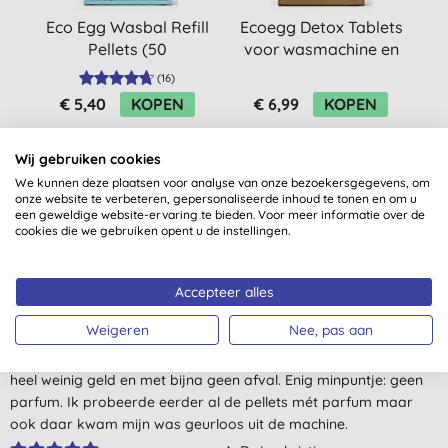
Eco Egg Wasbal Refill
Ecoegg Detox Tablets
E
Pellets (50
voor wasmachine en
wasbeurten) - Fresh
vaatwasser - 8 stuks
(
16
)
Linen
€ 5,40
KOPEN
€ 6,99
KOPEN
Wij gebruiken cookies
We kunnen deze plaatsen voor analyse van onze bezoekersgegevens, om
onze website te verbeteren, gepersonaliseerde inhoud te tonen en om u
een geweldige website-ervaring te bieden. Voor meer informatie over de
cookies die we gebruiken opent u de instellingen.
Klantbeoordelingen
Accepteer alles
5,0
van 5 (
3
beoordelingen
)
Weigeren
Nee, pas aan
Dit is een super product. Mijn was is gewoon proper en dit voor
heel weinig geld en met bijna geen afval. Enig minpuntje: geen
parfum. Ik probeerde eerder al de pellets mét parfum maar
ook daar kwam mijn was geurloos uit de machine.