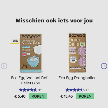
Misschien ook iets voor jou
-25%
Eco Egg Wasbal Refill
Eco Egg Droogballen
E
Pellets (50
v
wasbeurten) - Fresh
v
(
16
)
(
48
)
Linen
€ 5,40
KOPEN
€ 15,45
KOPEN