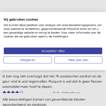
Wij gebruiken cookies
We kunnen deze plaatsen voor analyse van onze bezoekersgegevens, om
Klantbeoordelingen
onze website te verbeteren, gepersonaliseerde inhoud te tonen en om u
een geweldige website-ervaring te bieden. Voor meer informatie over de
4,5
van 5 (
25
beoordelingen
)
cookies die we gebruiken opent u de instellingen.
Maken de was nog zachter tijdens het drogen en geven een
Accepteer alles
subtiele geur af. Gaan heel lang mee.
Weigeren
Nee, pas aan
M. G., Den Haag
20-7-2026
Ik ben nog niet overtuigd dat het 70 wasbeurten aankan en de
geur vind ik wat tegenvallen. Pluspunt is wel dat ik geen flessen
wasmiddel meer hoef te slepen
R. D., Valkenburg
Alle beoordelingen komen van geverifieerde klanten
27-4-2024
gecontacteerd na aankoop.