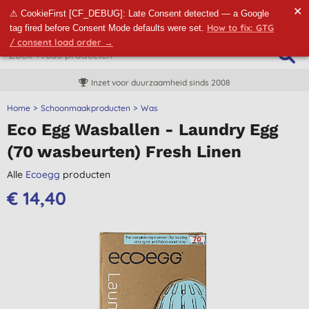
✕
⚠ CookieFirst [CF_DEBUG]: Late Consent detected — a Google
How to fix: GTG
tag fired before Consent Mode defaults were set.
/ consent load order →
Inzet voor duurzaamheid sinds 2008
Home
Schoonmaakproducten
Was
Eco Egg Wasballen - Laundry Egg
(70 wasbeurten) Fresh Linen
Alle
Ecoegg
producten
€ 14,40