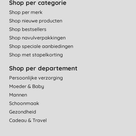
Shop per categorie
V. D., Lint
Shop per merk
8-9-2022
Shop nieuwe producten
Fijne geur, veel lawaai, bal moet drogen na gebruik dus
Shop bestsellers
meerdere wassen achter elkaar met bal kan niet (klopt dat?),
sterk ruikende zweetwas doe ik nog steeds met poeder+azijn.
Shop navulverpakkingen
L. G., Deventer
Shop speciale aanbiedingen
14-8-2022
Shop met stapelkorting
Nu 12 wasbeurten gedaan , tot nu toe prima.
Shop per departement
Ruikt fris maar geen sterk geurende was. Als dit werkt dan is de
Persoonlijke verzorging
prijs kwaliteit verhouding uitstekend en kunnen we weer met
minder plastic af.
Moeder & Baby
M. S., Zutphen
Mannen
Schoonmaak
6-8-2022
Gezondheid
Super blij mee het wast goed en zuinig in gebruik. En ik had ook
Cadeau & Travel
de navulling erbij gekocht dus super goed.
G. B., Emmen