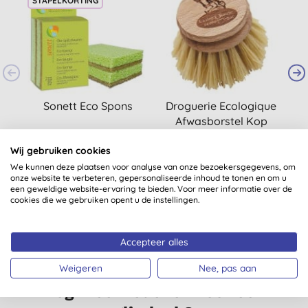
STAPELKORTING
Sonett Eco Spons
Droguerie Ecologique
E
Afwasborstel Kop
(
87
)
(
7
)
Wij gebruiken cookies
€ 3,65
KOPEN
€ 2,15
KOPEN
We kunnen deze plaatsen voor analyse van onze bezoekersgegevens, om
onze website te verbeteren, gepersonaliseerde inhoud te tonen en om u
een geweldige website-ervaring te bieden. Voor meer informatie over de
cookies die we gebruiken opent u de instellingen.
Accepteer alles
Weigeren
Nee, pas aan
Nog meer redenen voor een