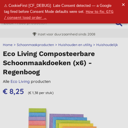
✕
⚠ CookieFirst [CF_DEBUG]: Late Consent detected — a Google
How to fix: GTG
tag fired before Consent Mode defaults were set.
/ consent load order →
Inzet voor duurzaamheid sinds 2008
Home
Schoonmaakproducten
Huishouden en utility
Huishoudelijk
Eco Living Composteerbare
Schoonmaakdoeken (x6) -
Regenboog
Alle
Eco Living
producten
€ 8,25
(€ 1,38 per stuk)