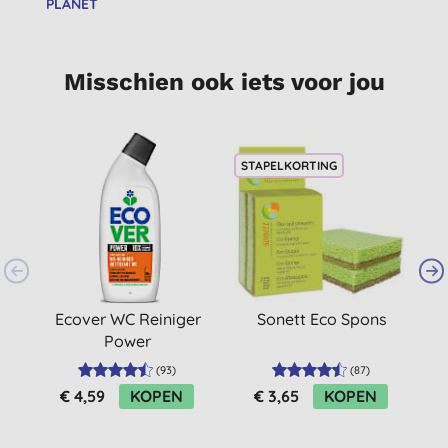
PLANET
Misschien ook iets voor jou
STAPELKORTING
S
Ecover WC Reiniger
Sonett Eco Spons
Power
d
(
93
)
(
87
)
€ 4,59
KOPEN
€ 3,65
KOPEN