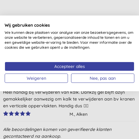
Wij gebruiken cookies
We kunnen deze plaatsen voor analyse van onze bezoekersgegevens, om
Klantbeoordelingen
onze website te verbeteren, gepersonaliseerde inhoud te tonen en om u
een geweldige website-ervaring te bieden. Voor meer informatie over de
4,6
van 5 (
5
beoordelingen
)
cookies die we gebruiken opent u de instellingen.
De dikte van de gel is handig, ontkalkt grondig
Accepteer alles
G. D. H., Ganshoren
Weigeren
Nee, pas aan
8-11-2024
Heel handig bij verwijderen van kalk. Dankzij gel blijft azijn
gemakkelijker aanwezig om kalk te verwijderen aan bv kranen
en verticale oppervlakten. Handig dus 👍🏻
M., Alken
13-8-2023
Alle beoordelingen komen van geverifieerde klanten
Werkt fantastisch tegen kalk, maar slaat enorm op de longen
gecontacteerd na aankoop.