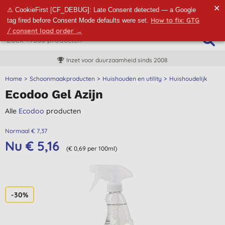
✕
⚠ CookieFirst [CF_DEBUG]: Late Consent detected — a Google
How to fix: GTG
tag fired before Consent Mode defaults were set.
/ consent load order →
Inzet voor duurzaamheid sinds 2008
Home
Schoonmaakproducten
Huishouden en utility
Huishoudelijk
Ecodoo Gel Azijn
Alle
Ecodoo
producten
Normaal € 7,37
Nu € 5,16
(€ 0,69 per 100ml)
-30%