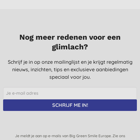
Na een half jaar in gebruik kan ik niet anders zeggen dan dat
het een top product is. Geur is misschien minder sterk dan
traditionele wasmiddel maar het ruikt niet synthetisch. Kleding
word prima schoon. Erg tevreden mee
R., amsterdam
Nog meer redenen voor een
25-10-2020
glimlach?
Schrijf je in op onze mailinglijst en je krijgt regelmatig
nieuws, inzichten, tips en exclusieve aanbiedingen
speciaal voor jou.
SCHRIJF ME IN!
Je meldt je aan op e-mails van Big Green Smile Europe. Zie ons