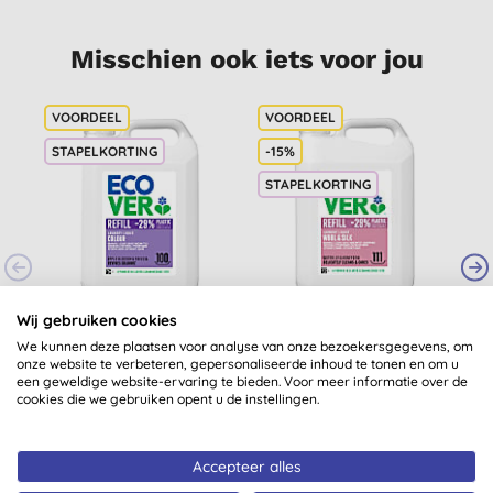
Misschien ook iets voor jou
STAPELKORTING
-15%
STAPELKORTING
Ecover Vloeibaar
Ecover Wasmiddel
E
Wij gebruiken cookies
Wasmiddel Gekleurde
Wol en Fijnwasmiddel
We kunnen deze plaatsen voor analyse van onze bezoekersgegevens, om
onze website te verbeteren, gepersonaliseerde inhoud te tonen en om u
Was 5L
5L
(
4
)
(
42
)
een geweldige website-ervaring te bieden. Voor meer informatie over de
cookies die we gebruiken opent u de instellingen.
€ 33,99
KOPEN
€ 24,30
KOPEN
Accepteer alles