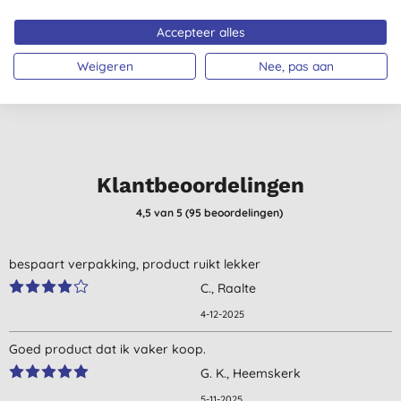
Appelbloesem en
Was 5L
(
38
)
(
4
)
Amandel 5L
Accepteer alles
€ 19,59
KOPEN
€ 33,99
KOPEN
Weigeren
Nee, pas aan
Klantbeoordelingen
4,5
van 5 (
95
beoordelingen
)
bespaart verpakking, product ruikt lekker
C., Raalte
4-12-2025
Goed product dat ik vaker koop.
G. K., Heemskerk
5-11-2025