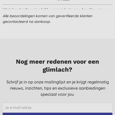
Uitstekend milieuvriendelijk wasproduct voor de witte was.
Alle beoordelingen komen van geverifieerde klanten
V. W., Marke
gecontacteerd na aankoop.
2-11-2025
Mooi om de kleinere flessen bij te vullen
K. V. D. L., Nazareth - De
Pinte
24-9-2025
Nog meer redenen voor een
prima spul. vlekken verdwijnen. niet al te duur
glimlach?
J. B., Vorden
30-7-2025
Schrijf je in op onze mailinglijst en je krijgt regelmatig
nieuws, inzichten, tips en exclusieve aanbiedingen
Ben zeer tevreden met het resultaat
speciaal voor jou.
D. W., Ekeren (Antwerpen)
6-7-2025
Heel tevreden van, riekt super lekker en is nog eens minder