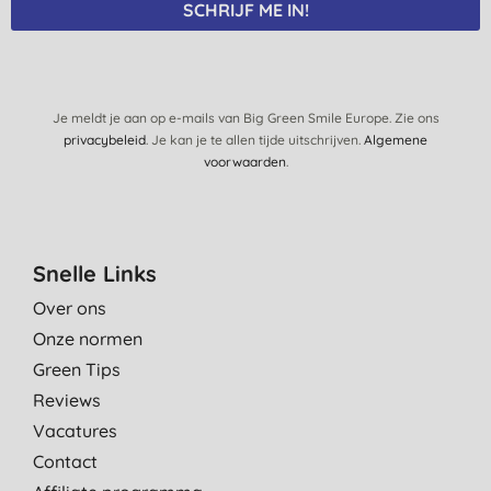
SCHRIJF ME IN!
schadelijk voor het milieu. Kan het alleen maar aanraden
C. D. C., Gent
28-11-2024
Zuinig in gebruik , super goed wasmiddel en dan ook nog es
Je meldt je aan op e-mails van Big Green Smile Europe. Zie ons
privacybeleid
. Je kan je te allen tijde uitschrijven.
Algemene
goed voor het milieu. Ruikt fris
voorwaarden
.
C. V., Sint-Truiden
25-10-2024
pompt ontbreekt
Snelle Links
P. O., OOSTENDE
Over ons
8-10-2024
Onze normen
Heerlijk 5 liter tegelijk, goed om na te vullen, dus minder plastic.
Green Tips
I. D. V., Utrecht
Reviews
5-10-2024
Vacatures
Gebruik dit wasmiddel al jaren. Ruikt lekker en vrij van
Contact
chemische troep