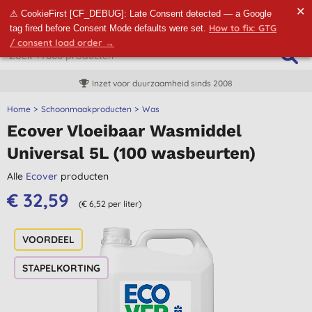
✕
⚠ CookieFirst [CF_DEBUG]: Late Consent detected — a Google
How to fix: GTG
tag fired before Consent Mode defaults were set.
/ consent load order →
Inzet voor duurzaamheid sinds 2008
Home
Schoonmaakproducten
Was
Ecover Vloeibaar Wasmiddel
Universal 5L (100 wasbeurten)
Alle
Ecover
producten
€ 32,59
(€ 6,52 per liter)
STAPELKORTING