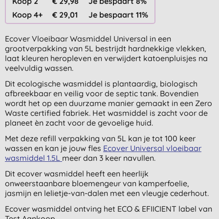
Koop 2
€ 29,98
Je bespaart 8%
Koop 4+
€ 29,01
Je bespaart 11%
Ecover Vloeibaar Wasmiddel Universal in een
grootverpakking van 5L bestrijdt hardnekkige vlekken,
laat kleuren heropleven en verwijdert katoenpluisjes na
veelvuldig wassen.
Dit ecologische wasmiddel is plantaardig, biologisch
afbreekbaar en veilig voor de septic tank. Bovendien
wordt het op een duurzame manier gemaakt in een Zero
Waste certified fabriek. Het wasmiddel is zacht voor de
planeet èn zacht voor de gevoelige huid.
Met deze refill verpakking van 5L kan je tot 100 keer
wassen en kan je jouw fles
Ecover Universal vloeibaar
wasmiddel 1.5L
meer dan 3 keer navullen.
Dit ecover wasmiddel heeft een heerlijk
onweerstaanbare bloemengeur van kamperfoelie,
jasmijn en lelietje-van-dalen met een vleugje cederhout.
Ecover wasmiddel ontving het ECO & EFIICIENT label van
Test Aankoop.