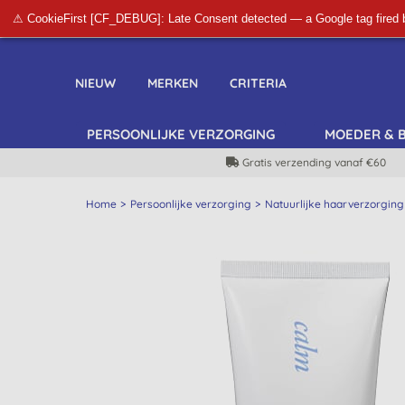
⚠ CookieFirst [CF_DEBUG]: Late Consent detected — a Google tag fired 
NIEUW
MERKEN
CRITERIA
PERSOONLIJKE VERZORGING
MOEDER & 
Gratis verzending vanaf €60
Home
Persoonlijke verzorging
Natuurlijke haarverzorging