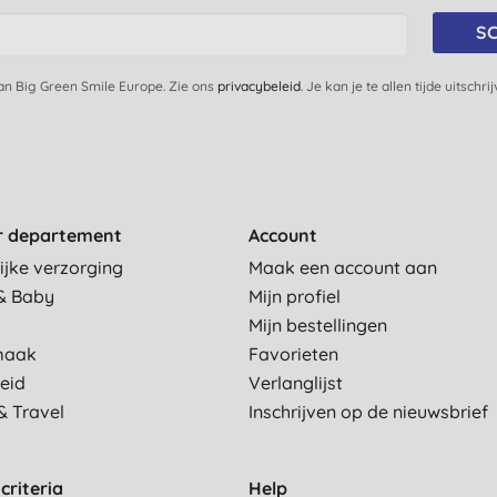
SC
van Big Green Smile Europe. Zie ons
privacybeleid
. Je kan je te allen tijde uitschri
r departement
Account
ijke verzorging
Maak een account aan
& Baby
Mijn profiel
Mijn bestellingen
maak
Favorieten
eid
Verlanglijst
& Travel
Inschrijven op de nieuwsbrief
criteria
Help