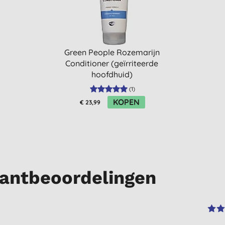
Green People Rozemarijn
Conditioner (geïrriteerde
hoofdhuid)
(
1
)
KOPEN
€ 23,99
antbeoordelingen