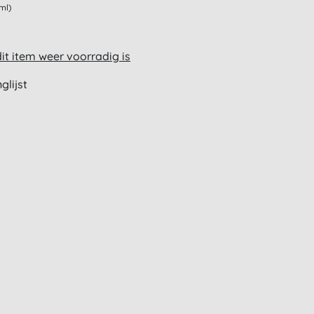
ml)
t item weer voorradig is
glijst