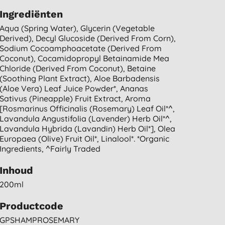
Ingrediënten
Aqua (spring Water), Glycerin (vegetable
Derived), Decyl Glucoside (derived From Corn),
Sodium Cocoamphoacetate (derived From
Coconut), Cocamidopropyl Betainamide Mea
Chloride (derived From Coconut), Betaine
(soothing Plant Extract), Aloe Barbadensis
(aloe Vera) Leaf Juice Powder*, Ananas
Sativus (pineapple) Fruit Extract, Aroma
[rosmarinus Officinalis (rosemary) Leaf Oil*^,
Lavandula Angustifolia (lavender) Herb Oil*^,
Lavandula Hybrida (lavandin) Herb Oil*], Olea
Europaea (olive) Fruit Oil*, Linalool*. *organic
Ingredients, ^fairly Traded
Inhoud
200ml
Productcode
GPSHAMPROSEMARY