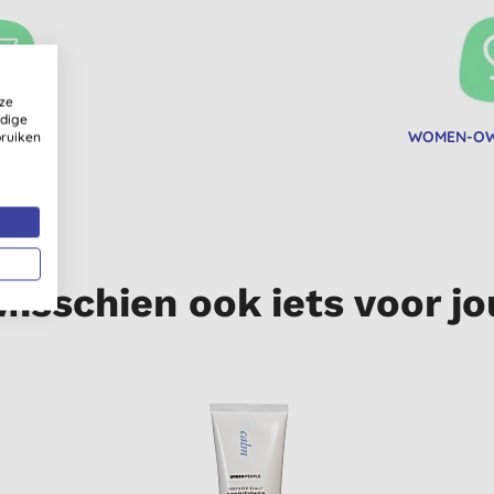
ze
ldige
AN
WOMEN-OW
bruiken
Misschien ook iets voor jo