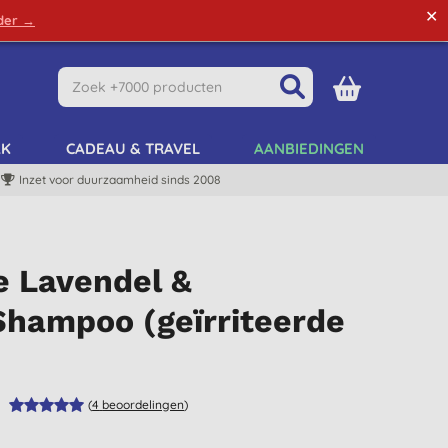
✕
rder →
Green Tips
Mijn Account
Mijn Lijst
AK
CADEAU & TRAVEL
AANBIEDINGEN
Inzet voor duurzaamheid sinds 2008
e Lavendel &
Shampoo (geïrriteerde
(
4
beoordelingen
)