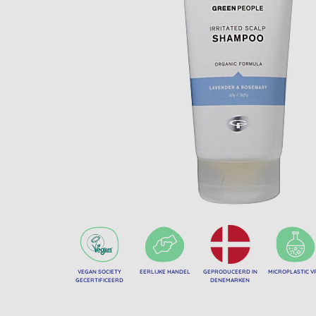
VEGAN SOCIETY
EERLIJKE HANDEL
GEPRODUCEERD IN
MICROPLASTIC V
GECERTIFICEERD
DENEMARKEN