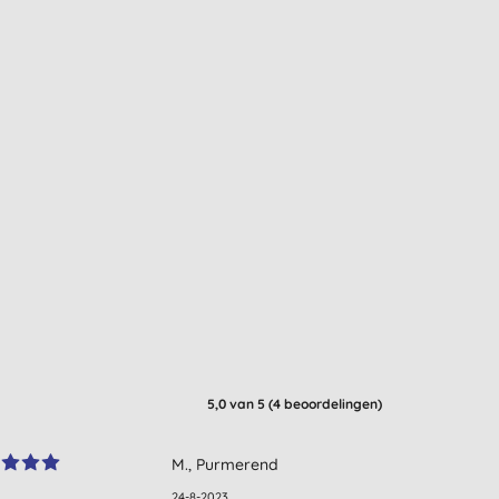
5,0
van 5 (
4
beoordelingen
)
M., Purmerend
24-8-2023