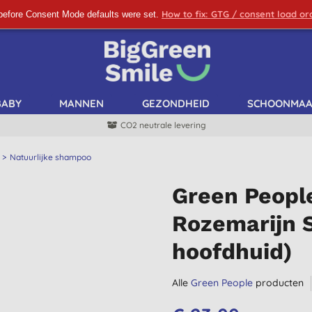
How to fix: GTG / consent load o
before Consent Mode defaults were set.
SCHRIJF ME IN!
BABY
MANNEN
GEZONDHEID
SCHOONMA
CO2 neutrale levering
Natuurlijke shampoo
Green Peopl
Rozemarijn 
hoofdhuid)
Alle
Green People
producten