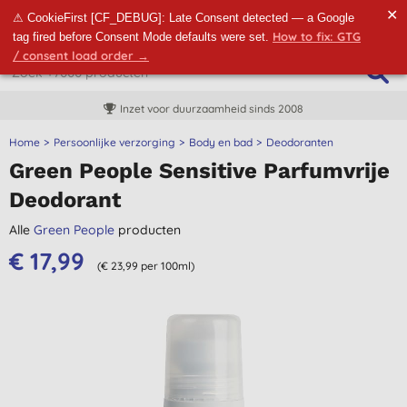
✕
⚠ CookieFirst [CF_DEBUG]: Late Consent detected — a Google
How to fix: GTG
tag fired before Consent Mode defaults were set.
/ consent load order →
Inzet voor duurzaamheid sinds 2008
Home
Persoonlijke verzorging
Body en bad
Deodoranten
Green People Sensitive Parfumvrije
Deodorant
Alle
Green People
producten
€ 17,99
(€ 23,99 per 100ml)