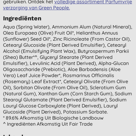
gebruiken. Ontdek het
volledige assortiment Parfumvrije
verzorging van Green People.
Ingrediënten
Aqua (spring Water), Ammonium Alum (natural Mineral),
Olea Europaea (olive) Fruit Oil*, Helianthus Annuus
(sunflower) Seed Oil*, Zinc Ricinoleate (from Castor Oil),
Cetearyl Glucoside (plant Derived Emulsifier), Cetearyl
Alcohol (emulsifying Plant Wax), Butyrospermum Parkii
(shea) Butter*^, Glyceryl Stearate (plant Derived
Emulsifier), Levulinic Acid (plant Derived), Alpha-Glucan
Oligosaccharide (prebiotic), Aloe Barbadensis (aloe
Vera) Leaf Juice Powder*, Rosmarinus Officinalis
(rosemary) Leaf Extract*, Cetearyl Olivate (from Olive
Oil), Sorbitan Olivate (from Olive Oil), Sclerotium Gum
(natural Gum), Xanthan Gum (corn Starch Gum), Sodium
Stearoyl Glutamate (plant Derived Emulsifier), Sodium
Lauryl Glucose Carboxylate (plant Derived), Lauryl
Glucoside (plant Derived), Potassium Sorbate.
* 89.6% Afkomstig Uit Biologische Landbouw
^ Ingrediënten Afkomstig Uit Fair Trade