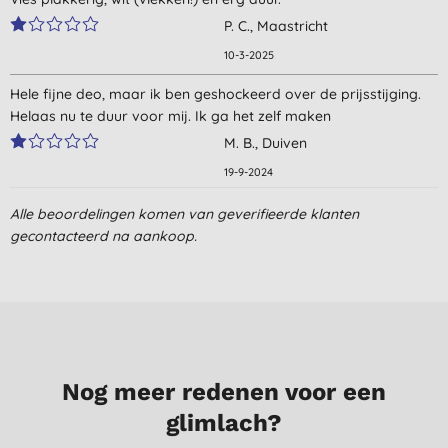
P. C., Maastricht
10-3-2025
Hele fijne deo, maar ik ben geshockeerd over de prijsstijging.
Helaas nu te duur voor mij. Ik ga het zelf maken
M. B., Duiven
19-9-2024
Wordt plakkerig en werkt niet goed tegen geur.
Alle beoordelingen komen van geverifieerde klanten
gecontacteerd na aankoop.
M., Hoorn
8-3-2021
Hele fijne deodorant. Parfum- en rotzooivrij, verzorgend en
bestreed nare geurtjes goed (zonder veel te aanwezige
parfumgeur). Een wat duurdere deodorant, maar er zit meer
inhoud in dan bij een gemiddelde deodorantroller (75 gr ipv 50
Nog meer redenen voor een
gr). Enige nadeeltje van deze deo is dat het rolballetje soms
vast blijft hangen en dat hij met de hand los geduwd moet
glimlach?
worden.