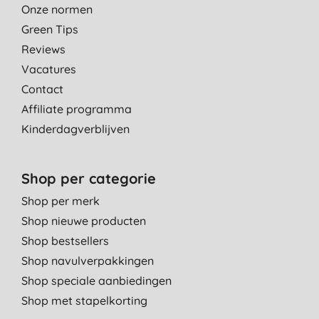
ongewenste geurtjes volledig tegenhoudt! Erg tevreden wat dat
Onze normen
betreft. Echter had ik vooral in de warme dagen wat eczeem
Green Tips
wat in de koelere dagen weg was/is. Ik moet toevoegen dat ik
Reviews
op erg veel stofjes allergisch ben.
Vacatures
M. V. D. B., Essen
Contact
19-10-2018
Affiliate programma
Kinderdagverblijven
Shop per categorie
Shop per merk
Shop nieuwe producten
Shop bestsellers
Shop navulverpakkingen
Shop speciale aanbiedingen
Shop met stapelkorting