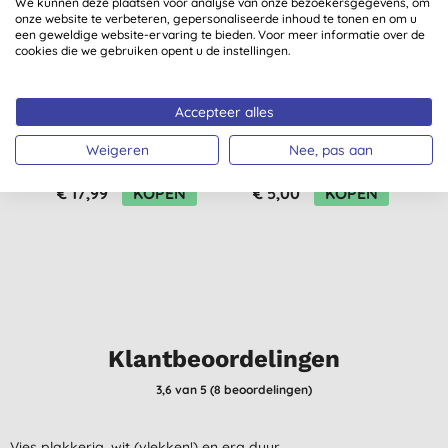
We kunnen deze plaatsen voor analyse van onze bezoekersgegevens, om
onze website te verbeteren, gepersonaliseerde inhoud te tonen en om u
een geweldige website-ervaring te bieden. Voor meer informatie over de
cookies die we gebruiken opent u de instellingen.
Accepteer alles
Green People Organic
Lavera Soft Eyeliner
Homme - 9: Stay Cool
Weigeren
Nee, pas aan
Organic Roll-On
(
2
)
(
10
)
Deodorant
€ 17,99
KOPEN
€ 5,00
KOPEN
Klantbeoordelingen
3,6
van 5 (
8
beoordelingen
)
Vies plakkerig, wit (vlekken!) en erg duur.