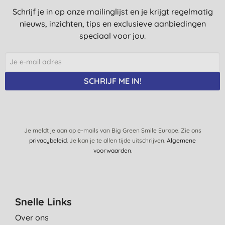
I., Kerkrade
Schrijf je in op onze mailinglijst en je krijgt regelmatig
nieuws, inzichten, tips en exclusieve aanbiedingen
14-1-2021
speciaal voor jou.
Werkt goed. Geen parfum geur dus lekker neutraal.
T. S., Bree
25-6-2020
SCHRIJF ME IN!
Werkt heel goed. Geen irritatie en geen vlekken op kleding.
T. S., Bree
12-6-2020
Je meldt je aan op e-mails van Big Green Smile Europe. Zie ons
Dit is tot hiertoe de beste deo die ik ooit heb gehad .
privacybeleid
. Je kan je te allen tijde uitschrijven.
Algemene
Maakt geen vlekken en oksels blijven eerlijk fris . Top product !
voorwaarden
.
Een echte aanrader .
H., Sint-Niklaas
23-3-2020
Snelle Links
De eerste 100% natuurlijke deo die ik tot nu toe heb gevonden
Over ons
(en ik heb er erg veel verschillende uitgeprobeerd!!!) die de