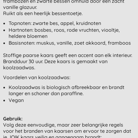
frambozen en zwarte bessen omhuld door een zacht
vanille glazuur.
Ruikt als een heerlijk bessentoetje.
Topnoten: zwarte bes, appel, kruidnoten
Hartnoten: bosbes, roos, rode vruchten, viooltje,
heldere bloemen
Basisnoten: muskus, vanille, zoet akkoord, framboos
Stoffige paarse kaars geeft een accent aan elk interieur.
Brandduur 30 uur. Deze kaars is gemaakt van
koolzaadwas.
Voordelen van koolzaadwas:
Koolzaadwas is biologisch afbreekbaar en brandt
langer en schoner dan paraffine.
Vegan
Gebruik:
Volg deze eenvoudige, maar zeer belangrijke regels
voor het branden van kaarsen om ervoor te zorgen dat
je JOIK kaars veilig en aangenaam brandt: