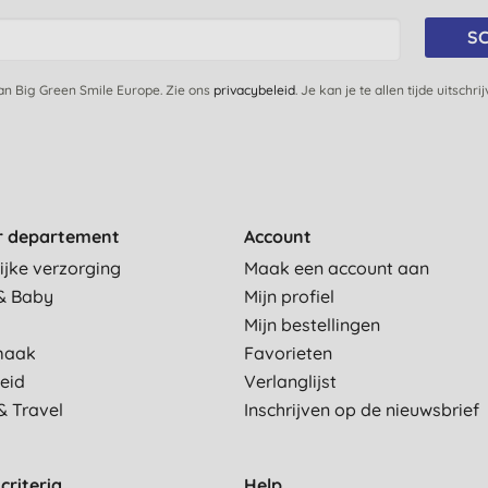
SC
van Big Green Smile Europe. Zie ons
privacybeleid
. Je kan je te allen tijde uitschri
r departement
Account
ijke verzorging
Maak een account aan
& Baby
Mijn profiel
Mijn bestellingen
maak
Favorieten
eid
Verlanglijst
& Travel
Inschrijven op de nieuwsbrief
criteria
Help