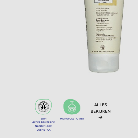
ALLES
BEKIJKEN
BDIH
MICROPLASTIC VRIJ
GECERTIFICEERDE
NATUURLIJKE
COSMETICA