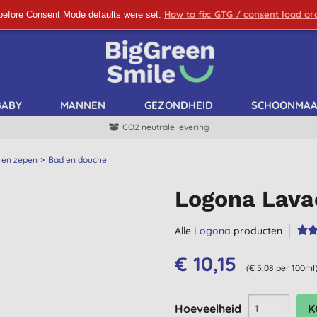
How to fix: GTG / consent load o
before Consent Mode defaults were set.
SCHRIJF ME IN!
BABY
MANNEN
GEZONDHEID
SCHOONMA
CO2 neutrale levering
 en zepen
Bad en douche
Logona Lavae
Alle
Logona
producten
€ 10,15
(€ 5,08 per 100ml
Hoeveelheid