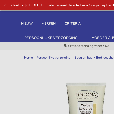
⚠ CookieFirst [CF_DEBUG]: Late Consent detected — a Google tag fired 
NIEUW
MERKEN
CRITERIA
PERSOONLIJKE VERZORGING
MOEDER & 
Gratis verzending vanaf €60
Home
Persoonlijke verzorging
Body en bad
Bad, douche