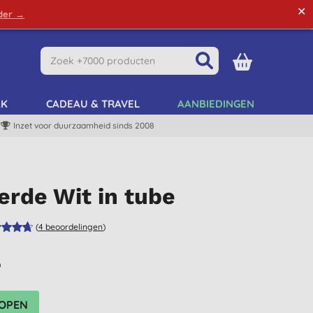
✕
rder →
Green Tips
Mijn Account
Mijn Lijst
AK
CADEAU & TRAVEL
AANBIEDINGEN
Inzet voor duurzaamheid sinds 2008
rde Wit in tube
(
4
beoordelingen
)
)