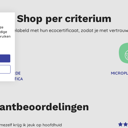
Shop per criterium
ze
delijk gelabeld met hun ecocertificaat, zodat je met vertro
ldige
bruiken
TIFICEERDE
MICROPL
 COSMETICA
antbeoordelingen
zelf krijg ik jeuk op hoofdhuid