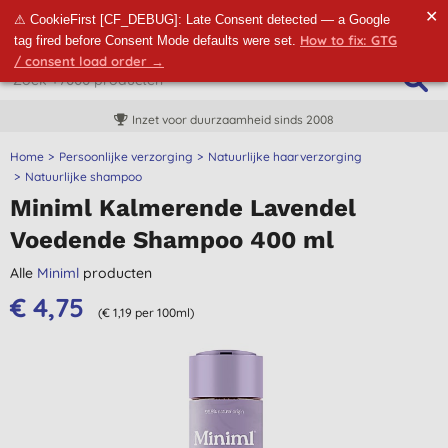
✕
⚠ CookieFirst [CF_DEBUG]: Late Consent detected — a Google
How to fix: GTG
tag fired before Consent Mode defaults were set.
/ consent load order →
Inzet voor duurzaamheid sinds 2008
Home
Persoonlijke verzorging
Natuurlijke haarverzorging
Natuurlijke shampoo
Miniml Kalmerende Lavendel
Voedende Shampoo 400 ml
Alle
Miniml
producten
€ 4,75
(€ 1,19 per 100ml)