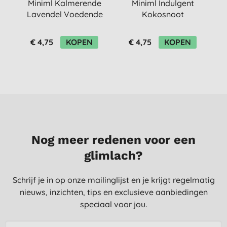
Miniml Kalmerende
Miniml Indulgent
M
Lavendel Voedende
Kokosnoot
G
Conditioner 400ml
Hydraterende
Shampoo 400ml
€ 4,75
KOPEN
€ 4,75
KOPEN
Nog meer redenen voor een
glimlach?
Schrijf je in op onze mailinglijst en je krijgt regelmatig
nieuws, inzichten, tips en exclusieve aanbiedingen
speciaal voor jou.