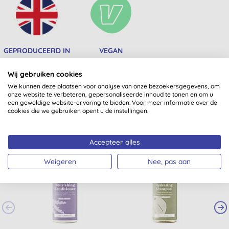
GEPRODUCEERD IN
VEGAN
HET VERENIGD
KONINKRIJK
Wij gebruiken cookies
We kunnen deze plaatsen voor analyse van onze bezoekersgegevens, om
onze website te verbeteren, gepersonaliseerde inhoud te tonen en om u
een geweldige website-ervaring te bieden. Voor meer informatie over de
Misschien ook iets voor jou
cookies die we gebruiken opent u de instellingen.
Accepteer alles
Weigeren
Nee, pas aan