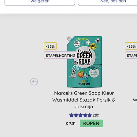
Weigeren
Nee, pas aan
-25%
-25%
STAPELKORTING
STAP
Marcel's Green Soap Kleur
Wasmiddel Stazak Perzik &
W
Jasmijn
(
20
)
KOPEN
€ 7,31