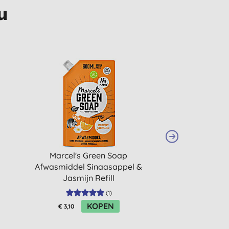
u
STAPELKORTING
Marcel's Green Soap
Marcel's G
Afwasmiddel Sinaasappel &
Vaatwasta
Jasmijn Refill
(
1
)
KOPEN
K
€ 3,10
€ 7,69