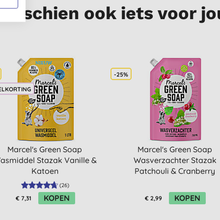
Misschien ook iets voor jo
-25%
ELKORTING
Marcel's Green Soap
Marcel's Green Soap
asmiddel Stazak Vanille &
Wasverzachter Stazak
Katoen
Patchouli & Cranberry
(
26
)
KOPEN
KOPEN
€ 7,31
€ 2,99