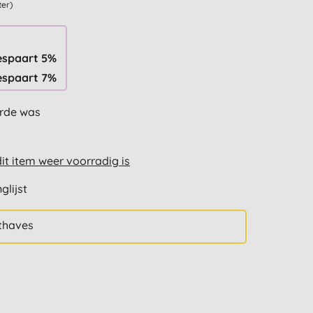
ter)
espaart 5%
espaart 7%
urde was
t item weer voorradig is
glijst
thaves