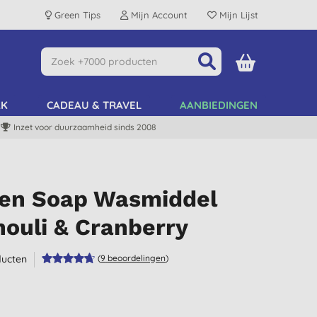
Green Tips
Mijn Account
Mijn Lijst
AK
CADEAU & TRAVEL
AANBIEDINGEN
Inzet voor duurzaamheid sinds 2008
een Soap Wasmiddel
ouli & Cranberry
ucten
(
9
beoordelingen
)