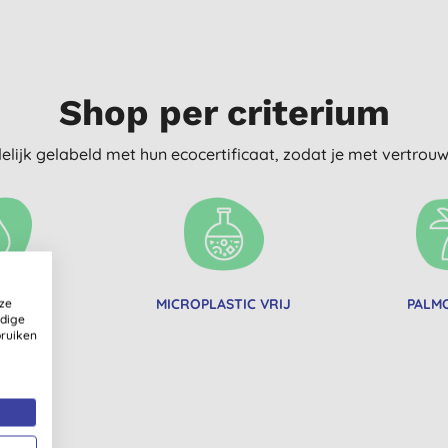
Shop per criterium
delijk gelabeld met hun ecocertificaat, zodat je met vertro
ze
T VOOR
MICROPLASTIC VRIJ
PALMO
ldige
HE TANK
bruiken