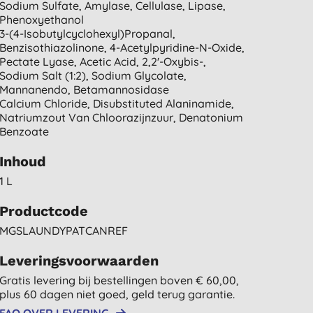
Sodium Sulfate, Amylase, Cellulase, Lipase,
Phenoxyethanol
3-(4-Isobutylcyclohexyl)propanal,
Benzisothiazolinone, 4-Acetylpyridine-N-Oxide,
Pectate Lyase, Acetic Acid, 2,2'-Oxybis-,
Sodium Salt (1:2), Sodium Glycolate,
Mannanendo, Betamannosidase
Calcium Chloride, Disubstituted Alaninamide,
Natriumzout Van Chloorazijnzuur, Denatonium
Benzoate
Inhoud
1 L
Productcode
MGSLAUNDYPATCANREF
Leveringsvoorwaarden
Gratis levering bij bestellingen boven € 60,00,
plus 60 dagen niet goed, geld terug garantie.