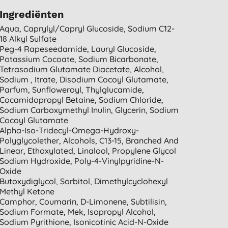
Ingrediënten
Aqua, Caprylyl/capryl Glucoside, Sodium C12-
18 Alkyl Sulfate
Peg-4 Rapeseedamide, Lauryl Glucoside,
Potassium Cocoate, Sodium Bicarbonate,
Tetrasodium Glutamate Diacetate, Alcohol,
Sodium , Itrate, Disodium Cocoyl Glutamate,
Parfum, Sunfloweroyl, Thylglucamide,
Cocamidopropyl Betaine, Sodium Chloride,
Sodium Carboxymethyl Inulin, Glycerin, Sodium
Cocoyl Glutamate
Alpha-Iso-Tridecyl-Omega-Hydroxy-
Polyglycolether, Alcohols, C13-15, Branched And
Linear, Ethoxylated, Linalool, Propylene Glycol
Sodium Hydroxide, Poly-4-Vinylpyridine-N-
Oxide
Butoxydiglycol, Sorbitol, Dimethylcyclohexyl
Methyl Ketone
Camphor, Coumarin, D-Limonene, Subtilisin,
Sodium Formate, Mek, Isopropyl Alcohol,
Sodium Pyrithione, Isonicotinic Acid-N-Oxide