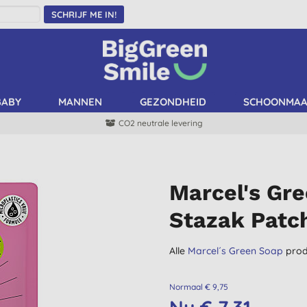
SCHRIJF ME IN!
BABY
MANNEN
GEZONDHEID
SCHOONMA
CO2 neutrale levering
Marcel's Gr
Stazak Patch
Alle
Marcel´s Green Soap
prod
Normaal € 9,75