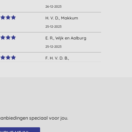
26-12-2023
H. V. D., Makkum
25-12-2023
E. R., Wijk en Aalburg
25-12-2023
F. H. V. D. B.,
Wageningen
21-12-2023
S. J., Apeldoorn
17-12-2023
e aanbiedingen speciaal voor jou.