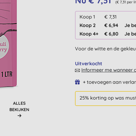
Nu € 7,31
(€ 7,31 per li
Koop 1
€ 7,31
Koop 2
€ 6,94
Je b
Koop 4+
€ 6,80
Je b
Voor de witte en de gekle
Uitverkocht
Informeer me wanneer di
+ toevoegen aan verlan
25% korting op was mus
ALLES
BEKIJKEN