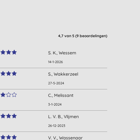
4,7
van 5 (
9
beoordelingen
)
S. K., Wessem
14-1-2026
S., Wakkerzeel
27-5-2024
C., Melissant
3-1-2024
L. V. B., Vlijmen
26-12-2023
V. V., Wassenaar