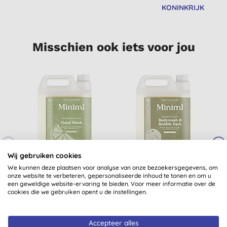
KONINKRIJK
Misschien ook iets voor jou
Wij gebruiken cookies
Miniml Verfrissende
Miniml Indulgent
M
We kunnen deze plaatsen voor analyse van onze bezoekersgegevens, om
onze website te verbeteren, gepersonaliseerde inhoud te tonen en om u
Limoen & Basilicum
Kokosnoot Bad &
G
een geweldige website-ervaring te bieden. Voor meer informatie over de
Handzeep - 5L
Douchegel - 5L Refill
cookies die we gebruiken opent u de instellingen.
€ 34,99
KOPEN
€ 46,99
KOPEN
Accepteer alles