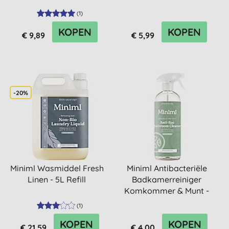
(
1
)
KOPEN
KOPEN
€ 9,89
€ 5,99
-20%
Miniml Wasmiddel Fresh
Miniml Antibacteriële
Linen - 5L Refill
Badkamerreiniger
Komkommer & Munt -
750ml
(
1
)
KOPEN
KOPEN
€ 21,59
€ 4,00