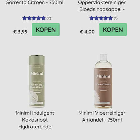
Sorrento Citroen - 750ml
Oppervlaktereiniger
Bloedsinaasappel -
750ml
(
2
)
(
1
)
KOPEN
KOPEN
€ 3,99
€ 4,00
Miniml Indulgent
Miniml Vloerreiniger
Kokosnoot
Amandel - 750ml
Hydraterende
Conditioner 400ml