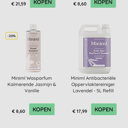
KOPEN
KOPEN
€ 21,59
€ 8,60
-20%
Miniml Wasparfum
Miniml Antibacteriële
Kalmerende Jasmijn &
Oppervlaktereiniger
Vanille
Lavendel - 5L Refill
KOPEN
KOPEN
€ 8,60
€ 17,99