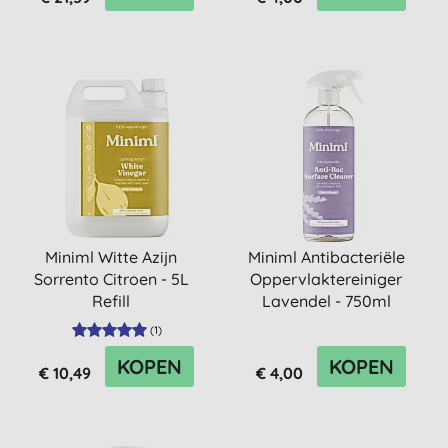
Miniml Witte Azijn
Miniml Antibacteriële
Sorrento Citroen - 5L
Oppervlaktereiniger
Refill
Lavendel - 750ml
(
1
)
KOPEN
KOPEN
€ 10,49
€ 4,00