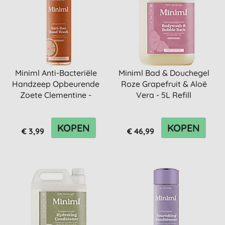
Miniml Anti-Bacteriële
Miniml Bad & Douchegel
Handzeep Opbeurende
Roze Grapefruit & Aloë
Zoete Clementine -
Vera - 5L Refill
400ml
KOPEN
KOPEN
€ 3,99
€ 46,99