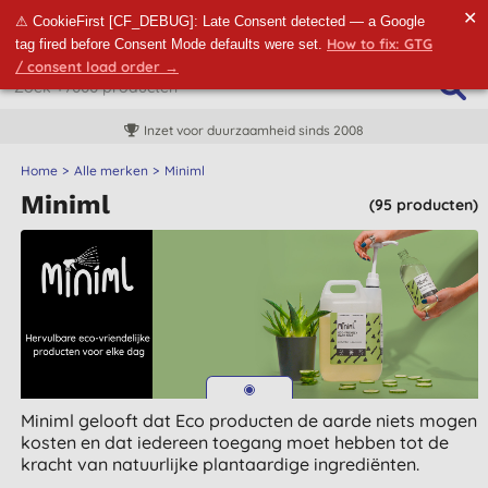
✕
⚠ CookieFirst [CF_DEBUG]: Late Consent detected — a Google
How to fix: GTG
tag fired before Consent Mode defaults were set.
/ consent load order →
Inzet voor duurzaamheid sinds 2008
Home
Alle merken
Miniml
Miniml
(95 producten)
Miniml gelooft dat Eco producten de aarde niets mogen
kosten en dat iedereen toegang moet hebben tot de
kracht van natuurlijke plantaardige ingrediënten.