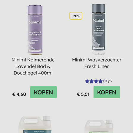
-20%
Miniml Kalmerende
Miniml Wasverzachter
Lavendel Bad &
Fresh Linen
Douchegel 400ml
(
1
)
KOPEN
KOPEN
€ 4,60
€ 5,51