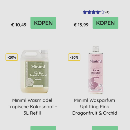
(
4
)
KOPEN
KOPEN
€ 10,49
€ 13,99
-20%
-20%
Miniml Wasmiddel
Miniml Wasparfum
Tropische Kokosnoot -
Uplifting Pink
5L Refill
Dragonfruit & Orchid