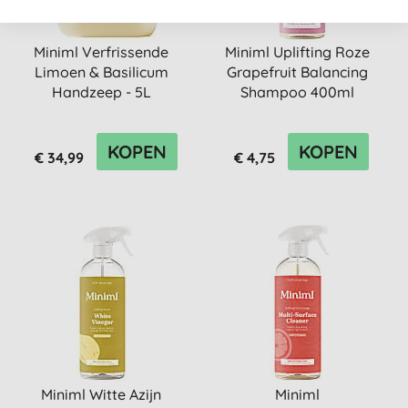
Miniml Verfrissende
Miniml Uplifting Roze
Limoen & Basilicum
Grapefruit Balancing
Handzeep - 5L
Shampoo 400ml
KOPEN
KOPEN
€ 34,99
€ 4,75
Miniml Witte Azijn
Miniml