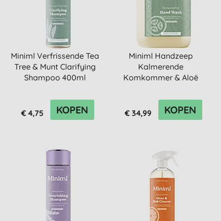
Miniml Verfrissende Tea
Miniml Handzeep
Tree & Munt Clarifying
Kalmerende
Shampoo 400ml
Komkommer & Aloë
Vera - 5L Refill
KOPEN
KOPEN
€ 4,75
€ 34,99