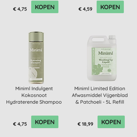
KOPEN
KOPEN
€ 4,75
€ 4,59
Miniml Indulgent
Miniml Limited Edition
Kokosnoot
Afwasmiddel Vijgenblad
Hydraterende Shampoo
& Patchoeli - 5L Refill
400ml
KOPEN
KOPEN
€ 4,75
€ 18,99