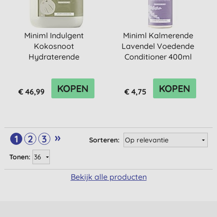
Miniml Indulgent
Miniml Kalmerende
Kokosnoot
Lavendel Voedende
Hydraterende
Conditioner 400ml
Conditioner - 5L Refill
KOPEN
KOPEN
€ 46,99
€ 4,75
»
1
2
3
Sorteren:
Tonen:
Bekijk alle producten