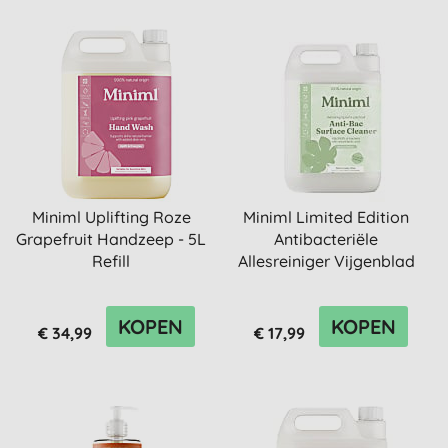
Miniml Uplifting Roze
Miniml Limited Edition
Grapefruit Handzeep - 5L
Antibacteriële
Refill
Allesreiniger Vijgenblad
& Pa...
KOPEN
KOPEN
€ 34,99
€ 17,99