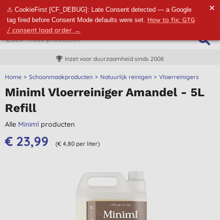
✕
⚠ CookieFirst [CF_DEBUG]: Late Consent detected — a Google
How to fix: GTG
tag fired before Consent Mode defaults were set.
/ consent load order →
Inzet voor duurzaamheid sinds 2008
Home
Schoonmaakproducten
Natuurlijk reinigen
Vloerreinigers
Miniml Vloerreiniger Amandel - 5L
Refill
Alle
Miniml
producten
€ 23,99
(€ 4,80 per liter)