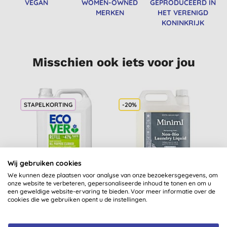
VEGAN
WOMEN-OWNED
GEPRODUCEERD IN
MERKEN
HET VERENIGD
KONINKRIJK
Misschien ook iets voor jou
STAPELKORTING
-20%
Wij gebruiken cookies
We kunnen deze plaatsen voor analyse van onze bezoekersgegevens, om
Ecover Allesreiniger
Miniml Wasmiddel
M
onze website te verbeteren, gepersonaliseerde inhoud te tonen en om u
een geweldige website-ervaring te bieden. Voor meer informatie over de
Citroengras &
Fresh Linen - 5L Refill
cookies die we gebruiken opent u de instellingen.
Gember 5L
K
(
66
)
(
1
)
€ 12,99
KOPEN
€ 21,59
KOPEN