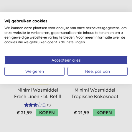
Misschien ook iets voor jou
Wij gebruiken cookies
We kunnen deze plaatsen voor analyse van onze bezoekersgegevens, om
onze website te verbeteren, gepersonaliseerde inhoud te tonen en om u
een geweldige website-ervaring te bieden. Voor meer informatie over de
cookies die we gebruiken opent u de instellingen.
-20%
-20%
Accepteer alles
Weigeren
Nee, pas aan
Miniml Wasmiddel
Miniml Wasmiddel
Fresh Linen - 5L Refill
Tropische Kokosnoot
- 5L Refill
(
1
)
€ 21,59
KOPEN
€ 21,59
KOPEN