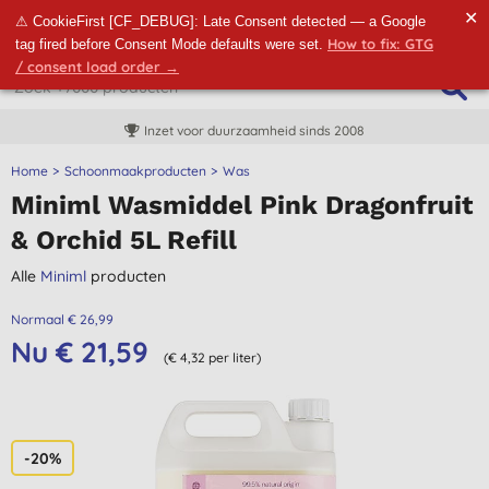
✕
⚠ CookieFirst [CF_DEBUG]: Late Consent detected — a Google
How to fix: GTG
tag fired before Consent Mode defaults were set.
/ consent load order →
Inzet voor duurzaamheid sinds 2008
Home
Schoonmaakproducten
Was
Miniml Wasmiddel Pink Dragonfruit
& Orchid 5L Refill
Alle
Miniml
producten
Normaal € 26,99
Nu € 21,59
(€ 4,32 per liter)
-20%