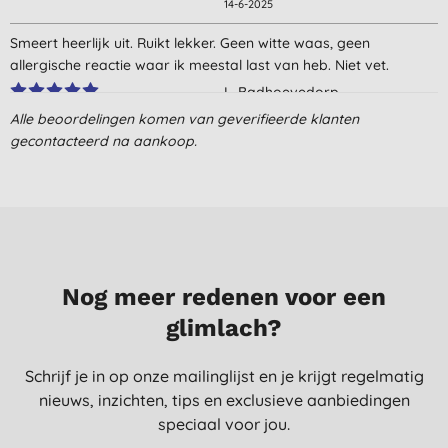
14-6-2025
Smeert heerlijk uit. Ruikt lekker. Geen witte waas, geen
allergische reactie waar ik meestal last van heb. Niet vet.
I., Badhoevedorp
Alle beoordelingen komen van geverifieerde klanten
22-4-2025
gecontacteerd na aankoop.
Ruikt heel erg sterk (doet me denken aan de kaarsen afdeling
in de Intratuin) maar verder voelt het fijn en ben ik er blij mee.
Zou het niet gauw nog een keer kopen, ivm de overweldigende
geur.
I. B., Hilversum
12-7-2024
Nog meer redenen voor een
Such a lovely smell! Light, it takes some time to soak in, but
glimlach?
leaves my skin super moisturized, no white cast at all. I use it
mainly in winter - for me it's too heavy for the summer.
Schrijf je in op onze mailinglijst en je krijgt regelmatig
T. I., Amsterdam
nieuws, inzichten, tips en exclusieve aanbiedingen
speciaal voor jou.
2-1-2023