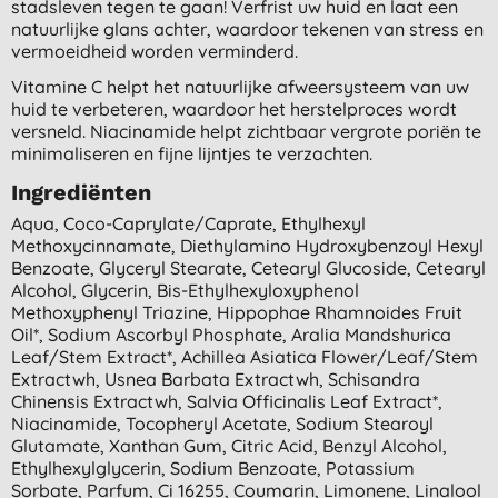
stadsleven tegen te gaan! Verfrist uw huid en laat een
natuurlijke glans achter, waardoor tekenen van stress en
vermoeidheid worden verminderd.
Vitamine C helpt het natuurlijke afweersysteem van uw
huid te verbeteren, waardoor het herstelproces wordt
versneld. Niacinamide helpt zichtbaar vergrote poriën te
minimaliseren en fijne lijntjes te verzachten.
Ingrediënten
Aqua, Coco-Caprylate/caprate, Ethylhexyl
Methoxycinnamate, Diethylamino Hydroxybenzoyl Hexyl
Benzoate, Glyceryl Stearate, Cetearyl Glucoside, Cetearyl
Alcohol, Glycerin, Bis-Ethylhexyloxyphenol
Methoxyphenyl Triazine, Hippophae Rhamnoides Fruit
Oil*, Sodium Ascorbyl Phosphate, Aralia Mandshurica
Leaf/stem Extract*, Achillea Asiatica Flower/leaf/stem
Extractwh, Usnea Barbata Extractwh, Schisandra
Chinensis Extractwh, Salvia Officinalis Leaf Extract*,
Niacinamide, Tocopheryl Acetate, Sodium Stearoyl
Glutamate, Xanthan Gum, Citric Acid, Benzyl Alcohol,
Ethylhexylglycerin, Sodium Benzoate, Potassium
Sorbate, Parfum, Ci 16255, Coumarin, Limonene, Linalool