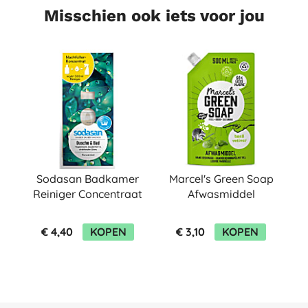
Misschien ook iets voor jou
Sodasan Badkamer
Marcel's Green Soap
Reiniger Concentraat
Afwasmiddel
100ml
Basilicum & Vetiver
gras Refill
€ 4,40
KOPEN
€ 3,10
KOPEN