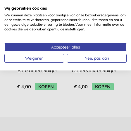
Wij gebruiken cookies
We kunnen deze plaatsen voor analyse van onze bezoekersgegevens, om
onze website te verbeteren, gepersonaliseerde inhoud te tonen en om u
een geweldige website-ervaring te bieden. Voor meer informatie over de
cookies die we gebruiken opent u de instellingen.
Accepteer alles
Weigeren
Nee, pas aan
Miniml Antibacteriële
Miniml Antibacteriële
Badkamerreiniger
Oppervlaktereiniger
O
Komkommer & Munt
Lavendel - 750ml
- 750ml
€ 4,00
KOPEN
€ 4,00
KOPEN