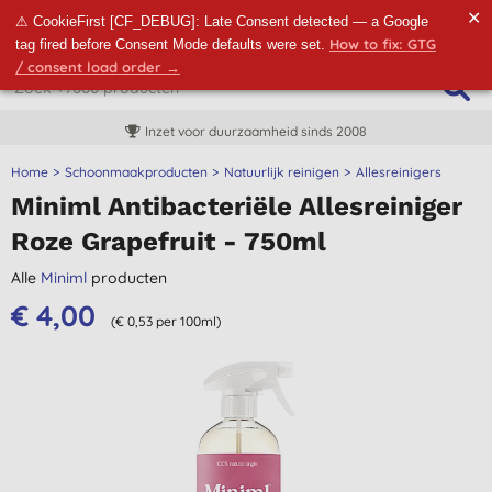
✕
⚠ CookieFirst [CF_DEBUG]: Late Consent detected — a Google
How to fix: GTG
tag fired before Consent Mode defaults were set.
/ consent load order →
Inzet voor duurzaamheid sinds 2008
Home
Schoonmaakproducten
Natuurlijk reinigen
Allesreinigers
Miniml Antibacteriële Allesreiniger
Roze Grapefruit - 750ml
Alle
Miniml
producten
€ 4,00
(€ 0,53 per 100ml)