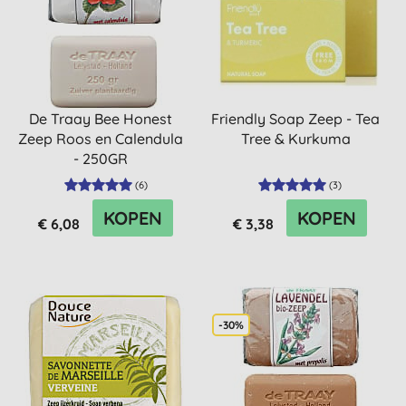
De Traay Bee Honest
Friendly Soap Zeep - Tea
Zeep Roos en Calendula
Tree & Kurkuma
- 250GR
(
6
)
(
3
)
KOPEN
KOPEN
€ 6,08
€ 3,38
-30%