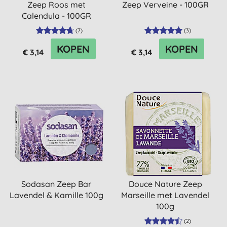
Zeep Roos met
Zeep Verveine - 100GR
Calendula - 100GR
(
7
)
(
3
)
KOPEN
KOPEN
€ 3,14
€ 3,14
Sodasan Zeep Bar
Douce Nature Zeep
Lavendel & Kamille 100g
Marseille met Lavendel
100g
(
2
)