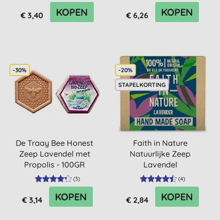
KOPEN
KOPEN
€ 3,40
€ 6,26
-30%
-20%
STAPELKORTING
De Traay Bee Honest
Faith in Nature
Zeep Lavendel met
Natuurlijke Zeep
Propolis - 100GR
Lavendel
(
3
)
(
4
)
KOPEN
KOPEN
€ 3,14
€ 2,84