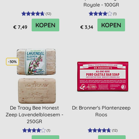
Royale - 100GR
(
12
)
(
1
)
KOPEN
KOPEN
€ 7,49
€ 3,14
-30%
De Traay Bee Honest
Dr. Bronner's Plantenzeep
Zeep Lavendelbloesem -
Roos
250GR
(
1
)
(
12
)