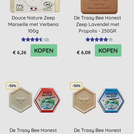
Douce Nature Zeep
De Traay Bee Honest
Marseille met Verbena
Zeep Lavendel met
100g
Propolis - 250GR
(
2
)
(
1
)
KOPEN
KOPEN
€ 6,26
€ 6,08
-30%
-30%
De Traay Bee Honest
De Traay Bee Honest