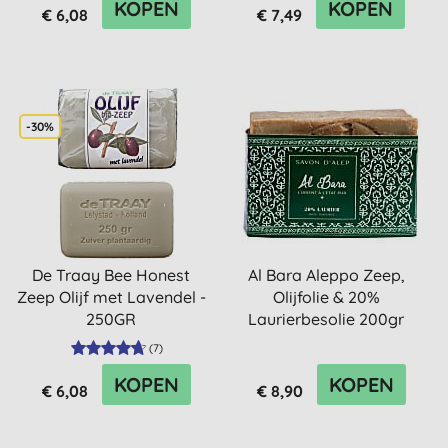
KOPEN
KOPEN
€ 6,08
€ 7,49
-30%
De Traay Bee Honest
Al Bara Aleppo Zeep,
Zeep Olijf met Lavendel -
Olijfolie & 20%
250GR
Laurierbesolie 200gr
(
7
)
KOPEN
KOPEN
€ 6,08
€ 8,90