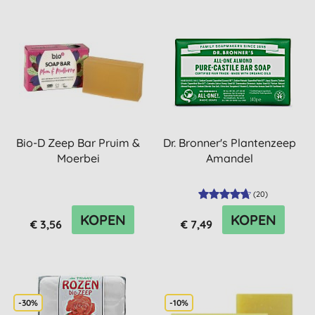
Bio-D Zeep Bar Pruim &
Dr. Bronner's Plantenzeep
Moerbei
Amandel
(
20
)
KOPEN
KOPEN
€ 3,56
€ 7,49
-30%
-10%