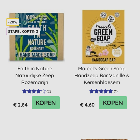
-20%
STAPELKORTING
Faith in Nature
Marcel's Green Soap
Natuurlijke Zeep
Handzeep Bar Vanille &
Rozemarijn
Kersenbloesem
(
2
)
(
1
)
KOPEN
KOPEN
€ 2,84
€ 4,60