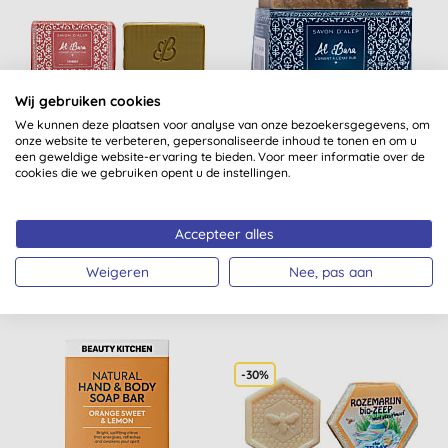
Wij gebruiken cookies
We kunnen deze plaatsen voor analyse van onze bezoekersgegevens, om
onze website te verbeteren, gepersonaliseerde inhoud te tonen en om u
Al Bara Aleppo Zeep
Al Bara Aleppo Zeep,
een geweldige website-ervaring te bieden. Voor meer informatie over de
Amber 100gr
Olijfolie & 35%
cookies die we gebruiken opent u de instellingen.
Laurierbesolie 200gr
Accepteer alles
KOPEN
KOPEN
€ 6,90
€ 12,95
Weigeren
Nee, pas aan
-30%