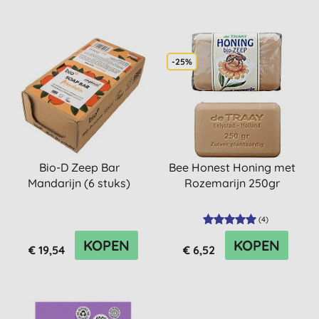
-25%
Bio-D Zeep Bar
Bee Honest Honing met
Mandarijn (6 stuks)
Rozemarijn 250gr
(
4
)
KOPEN
KOPEN
€ 19,54
€ 6,52