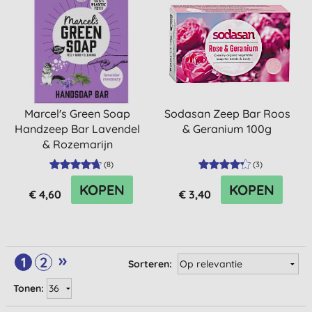
Marcel's Green Soap
Sodasan Zeep Bar Roos
Handzeep Bar Lavendel
& Geranium 100g
& Rozemarijn
(
8
)
(
3
)
KOPEN
KOPEN
€ 4,60
€ 3,40
»
1
2
Sorteren:
Tonen: