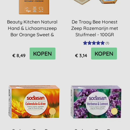
Beauty Kitchen Natural
De Traay Bee Honest
Hand & Lichaamszeep
Zeep Rozemarijn met
Bar Orange Sweet &
Stuifmeel - 100GR
Lemon
(
1
)
KOPEN
KOPEN
€ 8,49
€ 3,14