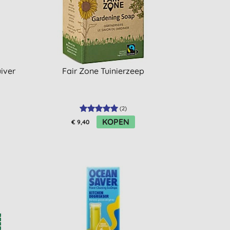
iver
Fair Zone Tuinierzeep
(
2
)
KOPEN
€ 9,40