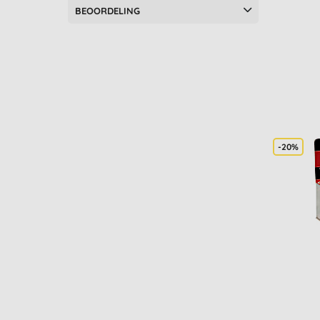
BEOORDELING
Geproduceerd in België (33)
Geproduceerd in Canada (7)
Geproduceerd in de Verenigde
Staten (3)
Geproduceerd in Duitsland (2)
Geproduceerd in Frankrijk (33)
Geproduceerd in het Verenigd
Koninkrijk (82)
Geproduceerd in Spanje (3)
-20%
Geproduceerd in Zuid-Korea (3)
Gerecyclede producten (55)
Geschikt voor septische tank
(190)
Hervulbaar (37)
Leaping Bunny Gecertificeerd
(69)
Microplastic Vrij (30)
NaTrue Gecertificeerd (3)
Palmolievrij (35)