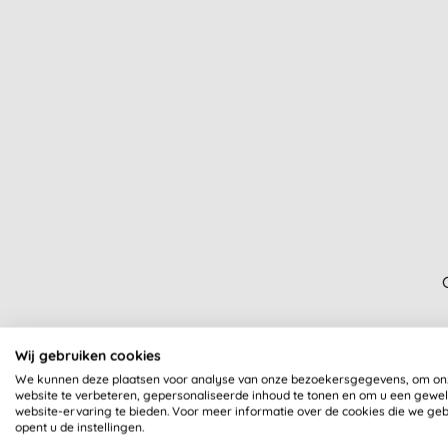
PETA Gecertificeerd (30)
Steunen One Percent for the
Planet (21)
Tarwe vrij (7)
USDA organisch gecertificeerd
(8)
Vegan (238)
Vegan Society Gecertificeerd (97)
Vegetarian Society
Gecertificeerd (2)
Vegetarisch (265)
Women-Owned Merken (22)
Zonder Parfum (4)
Wij gebruiken cookies
We kunnen deze plaatsen voor analyse van onze bezoekersgegevens, om on
website te verbeteren, gepersonaliseerde inhoud te tonen en om u een gewe
website-ervaring te bieden. Voor meer informatie over de cookies die we ge
opent u de instellingen.