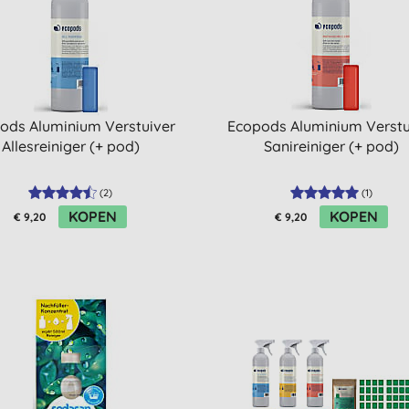
ods Aluminium Verstuiver
Ecopods Aluminium Verstu
Allesreiniger (+ pod)
Sanireiniger (+ pod)
(
2
)
(
1
)
KOPEN
KOPEN
€ 9,20
€ 9,20