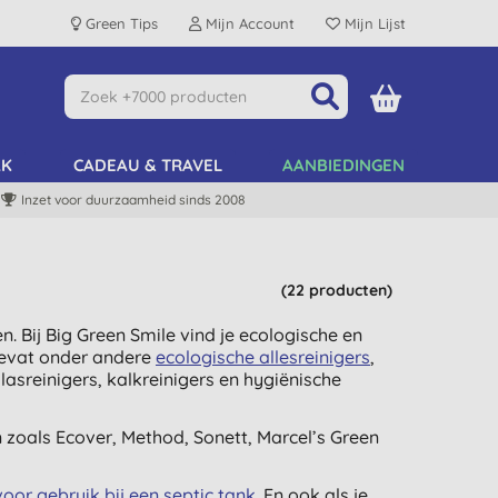
Green Tips
Mijn Account
Mijn Lijst
AK
CADEAU & TRAVEL
AANBIEDINGEN
Inzet voor duurzaamheid sinds 2008
(22 producten)
 Bij Big Green Smile vind je ecologische en
bevat onder andere
ecologische allesreinigers
,
glasreinigers, kalkreinigers en hygiënische
zoals Ecover, Method, Sonett, Marcel’s Green
voor gebruik bij een septic tank
. En ook als je