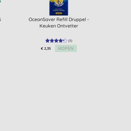
S
OceanSaver Refill Druppel -
Keuken Ontvetter
(
5
)
KOPEN
€ 2,35