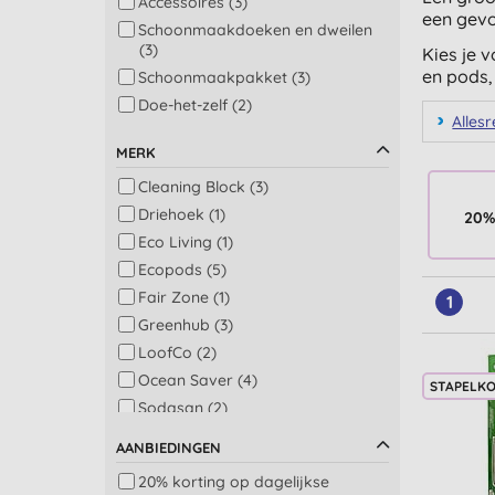
Accessoires (3)
een gevo
Schoonmaakdoeken en dweilen
(3)
Kies je 
en pods
Schoonmaakpakket (3)
Doe-het-zelf (2)
Allesr
Afwasmachine en was (1)
MERK
Bad (1)
Cleaning Block (3)
Douche (1)
Driehoek (1)
Ontkalken en kalkreinigers (1)
20%
Eco Living (1)
Vloer (1)
Ecopods (5)
Vloer en tapijt (1)
Fair Zone (1)
Was: vlekkenverwijderaars,
1
witmakers en bleekmiddelen (1)
Greenhub (3)
Zeep (1)
LoofCo (2)
Ocean Saver (4)
STAPELK
Sodasan (2)
AANBIEDINGEN
20% korting op dagelijkse