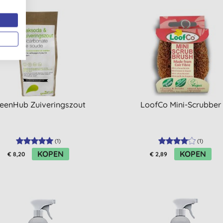
eenHub Zuiveringszout
LoofCo Mini-Scrubber
(
1
)
(
1
)
KOPEN
KOPEN
€ 8,20
€ 2,89