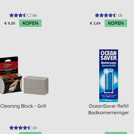
(
6
)
(
3
)
KOPEN
KOPEN
€ 9,20
€ 2,69
Cleaning Block - Grill
OceanSaver Refill
Badkamerreiniger
(
2
)