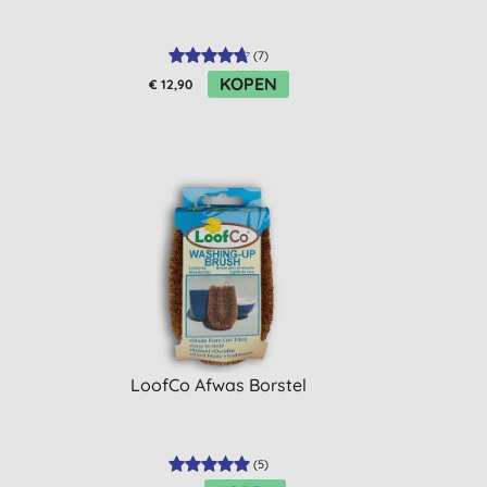
(
7
)
KOPEN
€ 12,90
LoofCo Afwas Borstel
(
5
)