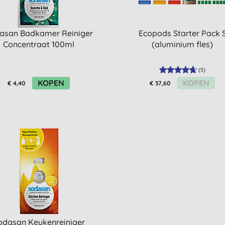
asan Badkamer Reiniger
Ecopods Starter Pack 
Concentraat 100ml
(aluminium fles)
(
5
)
KOPEN
KOPEN
€ 4,40
€ 37,60
odasan Keukenreiniger