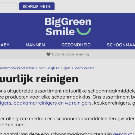
SCHRIJF ME IN!
BABY
MANNEN
GEZONDHEID
SCHOONMA
CO2 neutrale levering
hoonmaakproducten
Natuurlijk reinigen
Zero Waste
uurlijk reinigen
ns uitgebreide assortiment natuurlijke schoonmaakmiddelen.
jke producten voor elke schoonmaakklus. Ons assortiment 
nigers
,
badkamerreinigers en wc reinigers
, keukenreinigers, 
.
ier alle grote merken eco schoonmaakmiddelen terugvinden 
o-D en meer.
t aantal van deze eco schoonmaakproducten zijn
geschikt 