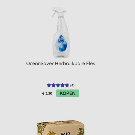
OceanSaver Herbruikbare Fles
(
4
)
KOPEN
€ 3,30