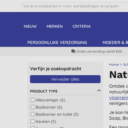
NIEUW
MERKEN
CRITERIA
PERSOONLIJKE VERZORGING
MOEDER & 
Gratis verzending vanaf €60
Home
Sc
Verfijn je zoekopdracht
Nat
Verwijder alles
Ontdek o
PRODUCT TYPE
natuurli
vloerrei
Allesreiniger (6)
reinigers
Badkamer (6)
Je kan h
Badkamer en toilet (5)
Soap, Bi
Keuken (5)
Een groo