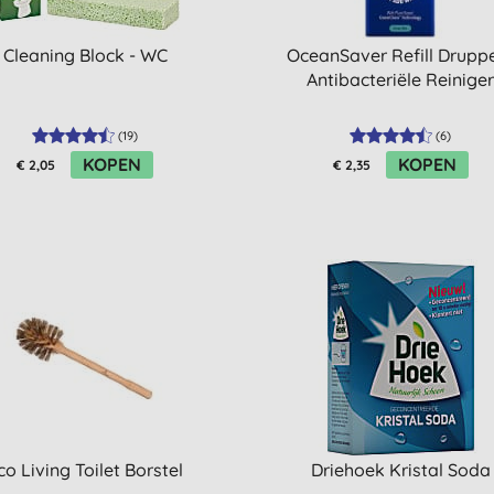
Cleaning Block - WC
OceanSaver Refill Druppe
Antibacteriële Reinige
(
19
)
(
6
)
KOPEN
KOPEN
€ 2,05
€ 2,35
co Living Toilet Borstel
Driehoek Kristal Soda