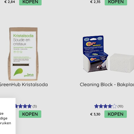
KOPEN
KOPEN
€ 2,84
€ 2,35
GreenHub Kristalsoda
Cleaning Block - Bakpla
(
3
)
(
10
)
KOPEN
KOPEN
ze
€ 5,10
€ 3,30
ldige
bruiken