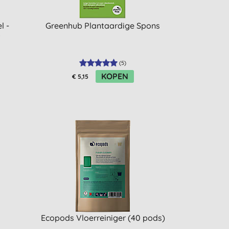
l -
Greenhub Plantaardige Spons
r
(
5
)
KOPEN
€ 5,15
Ecopods Vloerreiniger (40 pods)