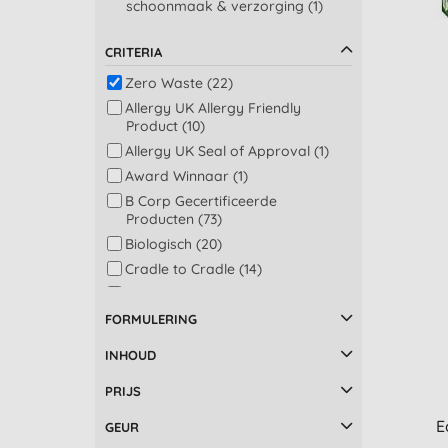
schoonmaak & verzorging (1)
CRITERIA
Zero Waste (22)
Allergy UK Allergy Friendly
Product (10)
Allergy UK Seal of Approval (1)
Award Winnaar (1)
B Corp Gecertificeerde
Producten (73)
Biologisch (20)
Cradle to Cradle (14)
Duurzame palmolie (28)
Eco Garantie (28)
FORMULERING
ECOCERT (58)
INHOUD
Ecolabel (3)
PRIJS
Eerlijke Handel (3)
EWG Verified (18)
E
GEUR
Fairtrade (1)