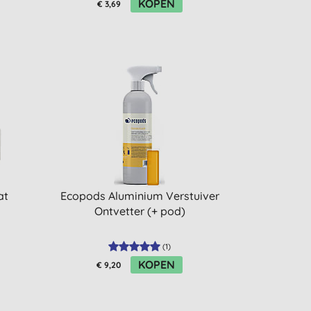
KOPEN
€ 3,69
at
Ecopods Aluminium Verstuiver
Ontvetter (+ pod)
(
1
)
KOPEN
€ 9,20