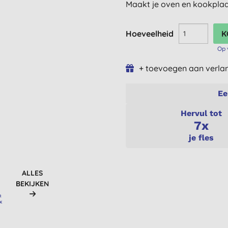
Maakt je oven en kookplaa
Hoeveelheid
Op 
+ toevoegen aan verlan
Ee
Hervul tot
7x
je fles
ALLES
BEKIJKEN
R
K