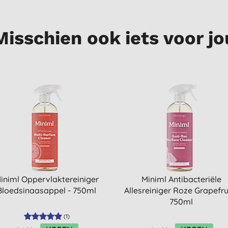
Misschien ook iets voor jo
iniml Oppervlaktereiniger
Miniml Antibacteriële
Bloedsinaasappel - 750ml
Allesreiniger Roze Grapefrui
750ml
(
1
)