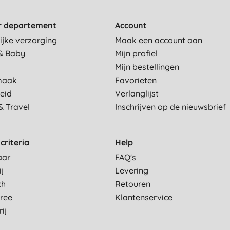
r departement
Account
ijke verzorging
Maak een account aan
& Baby
Mijn profiel
Mijn bestellingen
maak
Favorieten
eid
Verlanglijst
& Travel
Inschrijven op de nieuwsbrief
criteria
Help
aar
FAQ's
ij
Levering
ch
Retouren
Free
Klantenservice
ij