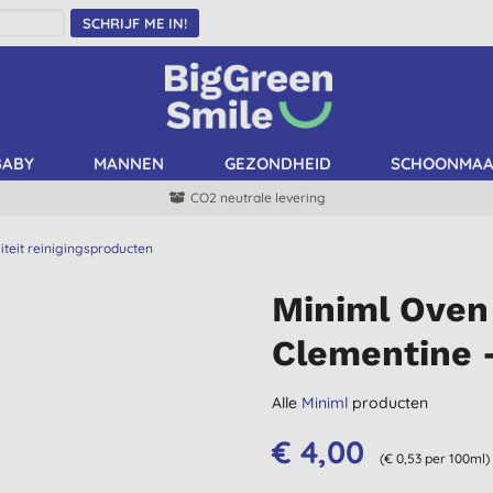
SCHRIJF ME IN!
BABY
MANNEN
GEZONDHEID
SCHOONMA
CO2 neutrale levering
iteit reinigingsproducten
Miniml Oven
Clementine 
Alle
Miniml
producten
€ 4,00
(€ 0,53 per 100ml)