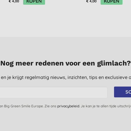
KOPEN
KOPEN
€ 4,00
€ 4,00
Nog meer redenen voor een glimlach?
st en je krijgt regelmatig nieuws, inzichten, tips en exclusiev
SC
van Big Green Smile Europe. Zie ons
privacybeleid
. Je kan je te allen tijde uitschri