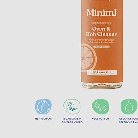
HERVULBAAR
VEGAN SOCIETY
VEGETARISCH
GESCHIKT VOO
GECERTIFICEERD
SEPTISCHE TAN