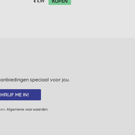
KOPEN
K
€ 6,99
€ 3,90
e aanbiedingen speciaal voor jou.
HRIJF ME IN!
jven.
Algemene voorwaarden
.