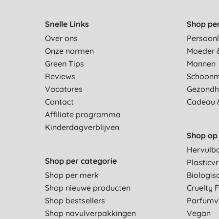
Snelle Links
Shop pe
Over ons
Persoonl
Onze normen
Moeder 
Green Tips
Mannen
Reviews
Schoon
Vacatures
Gezondh
Contact
Cadeau 
Affiliate programma
Kinderdagverblijven
Shop op 
Hervulb
Shop per categorie
Plasticvr
Shop per merk
Biologis
Shop nieuwe producten
Cruelty 
Shop bestsellers
Parfumvr
Shop navulverpakkingen
Vegan