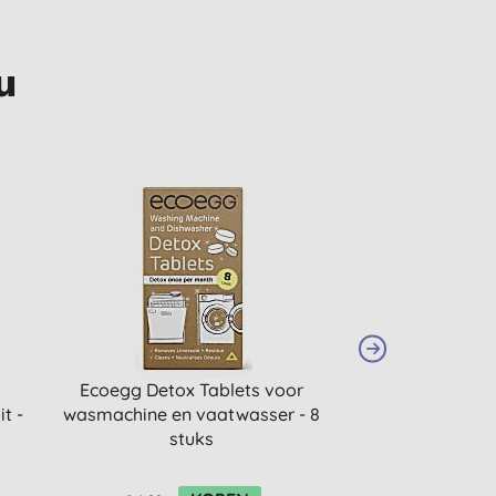
u
STAPELKORTING
Ecoegg Detox Tablets voor
Marcel's G
t -
wasmachine en vaatwasser - 8
Badkamerrein
stuks
Patchouli & Cra