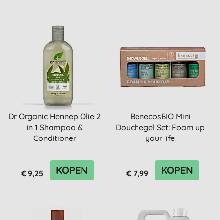
Dr Organic Hennep Olie 2
BenecosBIO Mini
in 1 Shampoo &
Douchegel Set: Foam up
Conditioner
your life
KOPEN
KOPEN
€ 9,25
€ 7,99