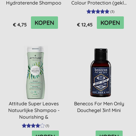
Hydraterende Shampoo
Colour Protection (gekl...
400ml
(
3
)
KOPEN
KOPEN
€ 4,75
€ 12,45
Attitude Super Leaves
Benecos For Men Only
Natuurlijke Shampoo -
Douchegel 3in1 Mini
Nourishing &
Strengthen...
(
1
)