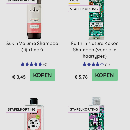
STAPELKORTING
-20%
STAPELKORTING
Sukin Volume Shampoo
Faith in Nature Kokos
(fijn haar)
Shampoo (voor alle
haartypes)
(
6
)
(
11
)
KOPEN
KOPEN
€ 8,45
€ 5,76
STAPELKORTING
STAPELKORTING