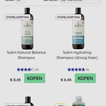
STAPELKORTING
STAPELKORTING
Sukin Natural Balance
Sukin Hydrating
Shampoo
Shampoo (droog haar)
(
5
)
(
4
)
KOPEN
KOPEN
€ 8,45
€ 8,45