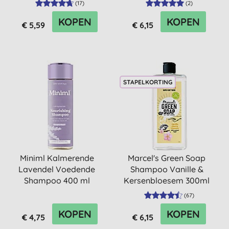
(
17
)
(
2
)
KOPEN
KOPEN
€ 5,59
€ 6,15
STAPELKORTING
Miniml Kalmerende
Marcel's Green Soap
Lavendel Voedende
Shampoo Vanille &
Shampoo 400 ml
Kersenbloesem 300ml
(
67
)
KOPEN
KOPEN
€ 4,75
€ 6,15