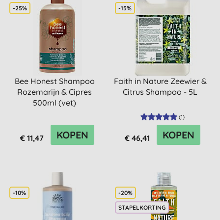
-25%
-15%
Bee Honest Shampoo
Faith in Nature Zeewier &
Rozemarijn & Cipres
Citrus Shampoo - 5L
500ml (vet)
(
1
)
KOPEN
KOPEN
€ 11,47
€ 46,41
-10%
-20%
STAPELKORTING