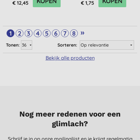
KOPEN
KOPEN
€ 12,45
€ 1,75
»
1
2
3
4
5
6
7
8
Tonen:
Sorteren:
Bekijk alle producten
Nog meer redenen voor een
glimlach?
Schrijf je in op onze mailinglijst en je krijgt regelmatig