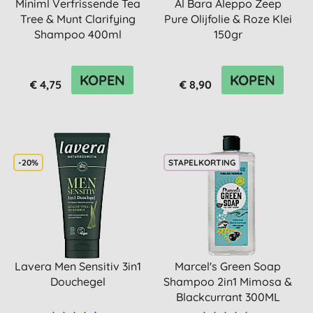
Miniml Verfrissende Tea
Al Bara Aleppo Zeep
Tree & Munt Clarifying
Pure Olijfolie & Roze Klei
Shampoo 400ml
150gr
KOPEN
KOPEN
€ 4,75
€ 8,90
-20%
STAPELKORTING
Lavera Men Sensitiv 3in1
Marcel's Green Soap
Douchegel
Shampoo 2in1 Mimosa &
Blackcurrant 300ML