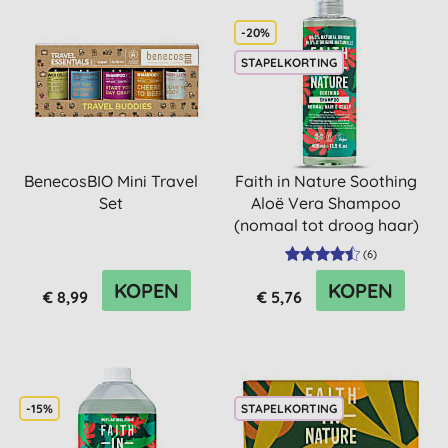
-20%
STAPELKORTING
BenecosBIO Mini Travel
Faith in Nature Soothing
Set
Aloë Vera Shampoo
(nomaal tot droog haar)
(
6
)
KOPEN
KOPEN
€ 8,99
€ 5,76
-15%
STAPELKORTING