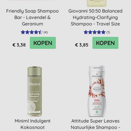
Friendly Soap Shampoo
Giovanni 50:50 Balanced
Bar - Lavendel &
Hydrating-Clarifying
Geranium
Shampoo - Travel Size
(
4
)
(
1
)
KOPEN
KOPEN
€ 3,38
€ 3,85
Miniml Indulgent
Attitude Super Leaves
Kokosnoot
Natuurlijke Shampoo -