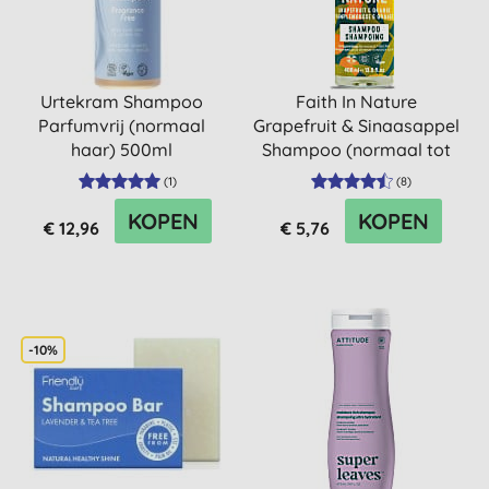
Urtekram Shampoo
Faith In Nature
Parfumvrij (normaal
Grapefruit & Sinaasappel
haar) 500ml
Shampoo (normaal tot
vet h...
(
1
)
(
8
)
KOPEN
KOPEN
€ 12,96
€ 5,76
-10%