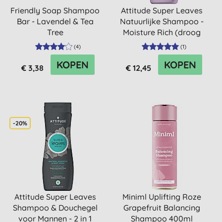
Friendly Soap Shampoo
Attitude Super Leaves
Bar - Lavendel & Tea
Natuurlijke Shampoo -
Tree
Moisture Rich (droog
haar)
(
4
)
(
1
)
KOPEN
KOPEN
€ 3,38
€ 12,45
-20%
Attitude Super Leaves
Miniml Uplifting Roze
Shampoo & Douchegel
Grapefruit Balancing
voor Mannen - 2 in 1
Shampoo 400ml