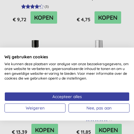
Scal...
(
3
)
KOPEN
KOPEN
€ 9,72
€ 4,75
Wij gebruiken cookies
We kunnen deze plaatsen voor analyse van onze bezoekersgegevens, om
onze website te verbeteren, gepersonaliseerde inhoud te tonen en om u
een geweldige website-ervaring te bieden. Voor meer informatie over de
cookies die we gebruiken opent u de instellingen.
Accepteer alles
Sukin For Men 3-In-1
Urtekram Rhassoul
Douchegel
Shampoo (volume)
Weigeren
Nee, pas aan
500ml
(
1
)
KOPEN
KOPEN
€ 13,39
€ 11,85