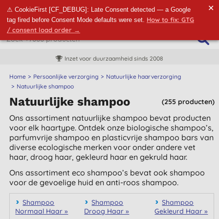
✕
⚠ CookieFirst [CF_DEBUG]: Late Consent detected — a Google
How to fix: GTG
tag fired before Consent Mode defaults were set.
/ consent load order →
Inzet voor duurzaamheid sinds 2008
Home
Persoonlijke verzorging
Natuurlijke haarverzorging
Natuurlijke shampoo
Natuurlijke shampoo
(255 producten)
Ons assortiment natuurlijke shampoo bevat producten
voor elk haartype. Ontdek onze biologische shampoo’s,
parfumvrije shampoo en plasticvrije shampoo bars van
diverse ecologische merken voor onder andere vet
haar, droog haar, gekleurd haar en gekruld haar.
Ons assortiment eco shampoo’s bevat ook shampoo
voor de gevoelige huid en anti-roos shampoo.
Shampoo
Shampoo
Shampoo
Normaal Haar »
Droog Haar »
Gekleurd Haar »