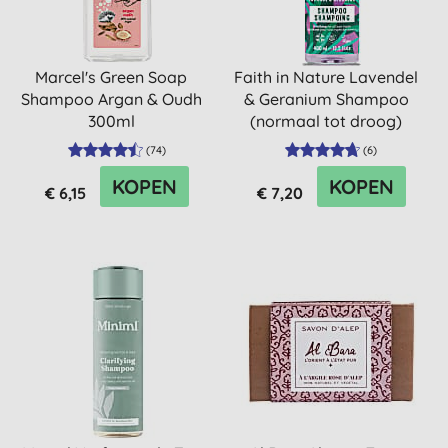
Marcel's Green Soap
Faith in Nature Lavendel
Shampoo Argan & Oudh
& Geranium Shampoo
300ml
(normaal tot droog)
(
74
)
(
6
)
KOPEN
KOPEN
€ 6,15
€ 7,20