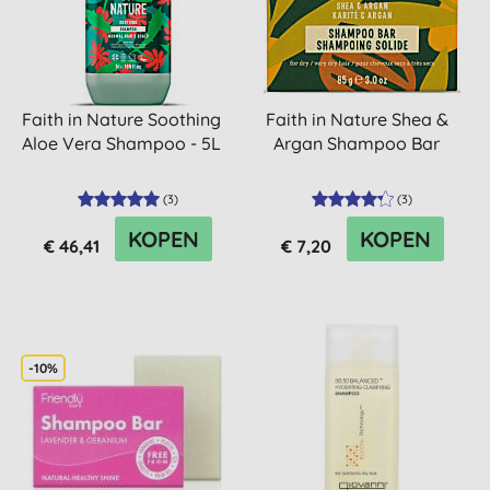
Faith in Nature Soothing
Faith in Nature Shea &
Aloe Vera Shampoo - 5L
Argan Shampoo Bar
(
3
)
(
3
)
KOPEN
KOPEN
€ 46,41
€ 7,20
-10%