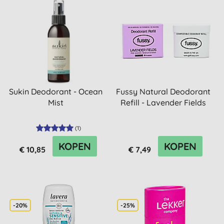
Sukin Deodorant - Ocean
Fussy Natural Deodorant
Mist
Refill - Lavender Fields
(
1
)
KOPEN
KOPEN
€ 10,85
€ 7,49
-20%
-25%