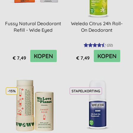
Fussy Natural Deodorant
Weleda Citrus 24h Roll-
Refill - Wide Eyed
On Deodorant
(
22
)
KOPEN
KOPEN
€ 7,49
€ 7,49
-15%
STAPELKORTING