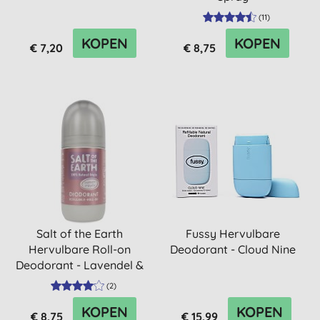
(
11
)
KOPEN
KOPEN
€ 7,20
€ 8,75
Salt of the Earth
Fussy Hervulbare
Hervulbare Roll-on
Deodorant - Cloud Nine
Deodorant - Lavendel &
Vanille
(
2
)
KOPEN
KOPEN
€ 8,75
€ 15,99