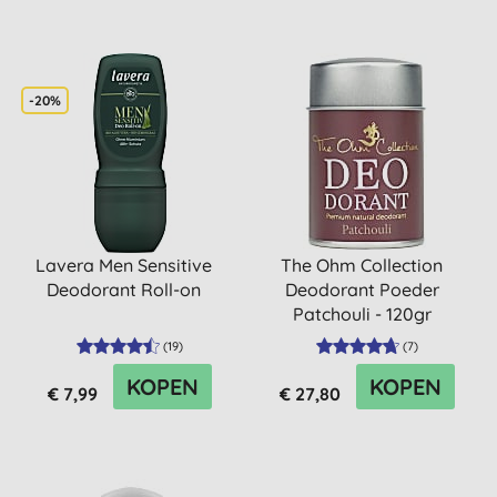
-20%
Lavera Men Sensitive
The Ohm Collection
Deodorant Roll-on
Deodorant Poeder
Patchouli - 120gr
(
19
)
(
7
)
KOPEN
KOPEN
€ 7,99
€ 27,80