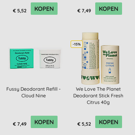
KOPEN
KOPEN
€ 5,52
€ 7,49
-15%
Fussy Deodorant Refill -
We Love The Planet
Cloud Nine
Deodorant Stick Fresh
Citrus 40g
KOPEN
KOPEN
€ 7,49
€ 5,52