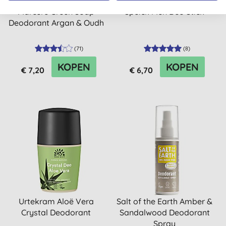
Marcel's Green Soap
Speick Men Deo Stick
Deodorant Argan & Oudh
(
71
)
(
8
)
KOPEN
KOPEN
€ 7,20
€ 6,70
Urtekram Aloë Vera
Salt of the Earth Amber &
Crystal Deodorant
Sandalwood Deodorant
Spray