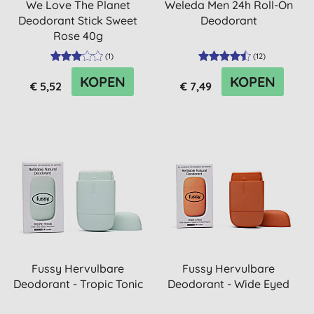
We Love The Planet
Weleda Men 24h Roll-On
Deodorant Stick Sweet
Deodorant
Rose 40g
(
1
)
(
12
)
KOPEN
KOPEN
€ 5,52
€ 7,49
Fussy Hervulbare
Fussy Hervulbare
Deodorant - Tropic Tonic
Deodorant - Wide Eyed