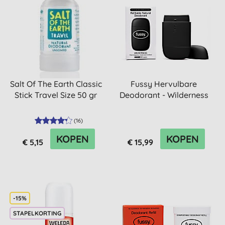
Salt Of The Earth Classic
Fussy Hervulbare
Stick Travel Size 50 gr
Deodorant - Wilderness
(
16
)
KOPEN
KOPEN
€ 5,15
€ 15,99
-15%
STAPELKORTING