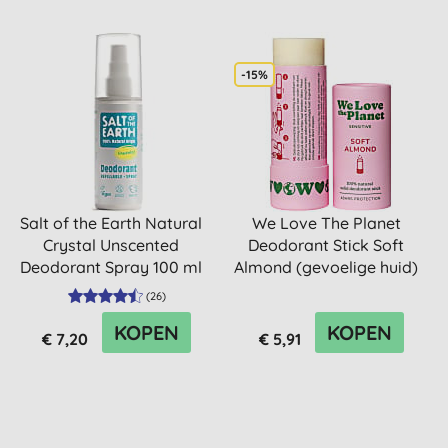
-15%
Salt of the Earth Natural
We Love The Planet
Crystal Unscented
Deodorant Stick Soft
Deodorant Spray 100 ml
Almond (gevoelige huid)
40g
(
26
)
KOPEN
KOPEN
€ 7,20
€ 5,91