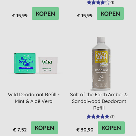
(
1
)
KOPEN
KOPEN
€ 15,99
€ 15,99
Wild Deodorant Refill -
Salt of the Earth Amber &
Mint & Aloë Vera
Sandalwood Deodorant
Refill
(
3
)
KOPEN
KOPEN
€ 7,52
€ 30,90