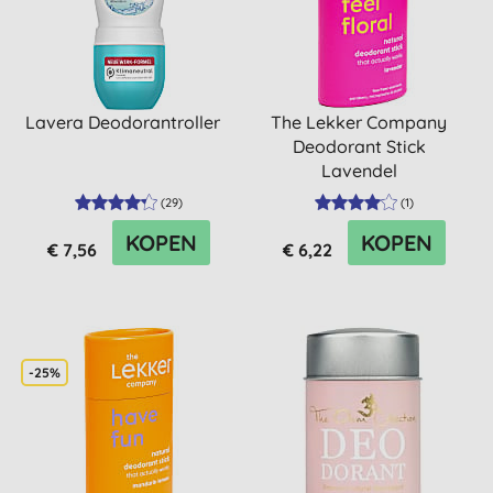
Lavera Deodorantroller
The Lekker Company
Deodorant Stick
Lavendel
(
29
)
(
1
)
KOPEN
KOPEN
€ 7,56
€ 6,22
-25%