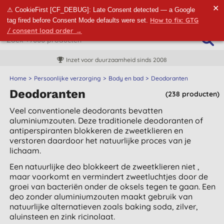
✕
⚠ CookieFirst [CF_DEBUG]: Late Consent detected — a Google
How to fix: GTG
tag fired before Consent Mode defaults were set.
/ consent load order →
Inzet voor duurzaamheid sinds 2008
Home
Persoonlijke verzorging
Body en bad
Deodoranten
Deodoranten
(238 producten)
Veel conventionele deodorants bevatten
aluminiumzouten. Deze traditionele deodoranten of
antiperspiranten blokkeren de zweetklieren en
verstoren daardoor het natuurlijke proces van je
lichaam.
Een natuurlijke deo blokkeert de zweetklieren niet ,
maar voorkomt en vermindert zweetluchtjes door de
groei van bacteriën onder de oksels tegen te gaan. Een
deo zonder aluminiumzouten maakt gebruik van
natuurlijke alternatieven zoals baking soda, zilver,
aluinsteen en zink ricinolaat.