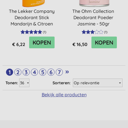
The Lekker Company
The Ohm Collection
Deodorant Stick
Deodorant Poeder
Mandarijn & Citroen
Jasmine - 50gr
(
1
)
(
1
)
KOPEN
KOPEN
€ 6,22
€ 16,50
»
1
2
3
4
5
6
7
Tonen:
Sorteren:
Bekijk alle producten