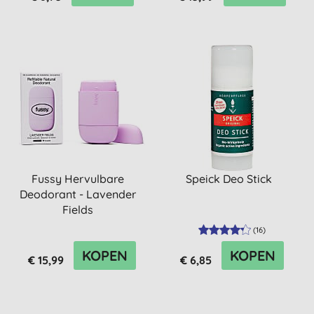
Fussy Hervulbare
Speick Deo Stick
Deodorant - Lavender
Fields
(
16
)
KOPEN
KOPEN
€ 15,99
€ 6,85