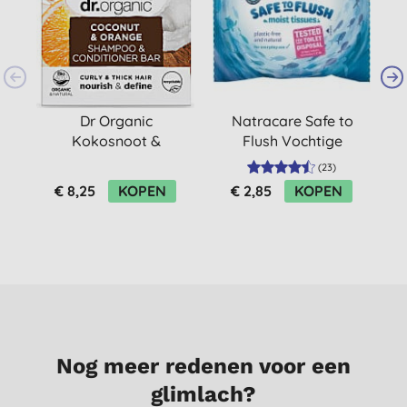
Dr Organic
Natracare Safe to
S
Kokosnoot &
Flush Vochtige
Sinaasappel
Doekjes
(
23
)
Shampoo &
€ 8,25
KOPEN
€ 2,85
KOPEN
Conditioner Bar
Nog meer redenen voor een
glimlach?