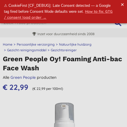
✕
⚠ CookieFirst [CF_DEBUG]: Late Consent detected — a Google
How to fix: GTG
tag fired before Consent Mode defaults were set.
/ consent load order →
Inzet voor duurzaamheid sinds 2008
Home
Persoonlijke verzorging
Natuurlijke huidzorg
Gezicht reinigingsmiddel
Gezichtsreiniger
Green People Oy! Foaming Anti-bac
Face Wash
Alle
Green People
producten
€ 22,99
(€ 22,99 per 100ml)