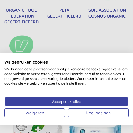
ORGANIC FOOD
PETA
SOIL ASSOCIATION
FEDERATION
GECERTIFICEERD
COSMOS ORGANIC
GECERTIFICEERD
Wij gebruiken cookies
VEGAN
We kunnen deze plaatsen voor analyse van onze bezoekersgegevens, om
onze website te verbeteren, gepersonaliseerde inhoud te tonen en om u
een geweldige website-ervaring te bieden. Voor meer informatie over de
cookies die we gebruiken opent u de instellingen.
Misschien ook iets voor jou
Accepteer alles
Weigeren
Nee, pas aan