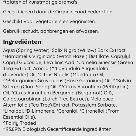
ftalaten of kunstmatige aroma's.
Gecertificeerd door de Organic Food Federation.
Geschikt voor vegetariërs en veganisten.
Gebruik: schudt, aanbrengen en afwassen.
Ingrediënten
Aqua (spring Water), Salix Nigra (willow) Bark Extract,
*hamamelis Virginiana (witch Hazel) Distillate, Caprylyl
Capryl Glucoside, Levulinic Acid, *camelia Sinensis (green
Tea) Extract, Aroma (^*lavandula Angustifolia
(lavender) Oil, *citrus Nobilis (mandarin) Oil,
^*pelargonium Graveolens (rose Geranium) Oil, ^*salvia
Sclerea (clary Sage) Oil, ^*citrus Aurantium (petitgrain)
Oil, *citrus Aurantium Bergamia (bergamot) Oil),
Galactoarabinan (larch Tree Extract), Melaleuca
Alternifolia (tea Tree) Extract, Potassium Sorbate,
*linalool, *d-Limonene, *geraniol, *citronellol (from
Essential Oils).
^fairly Traded
* 93.89% Biologisch Gecertificeerde Ingrediënten