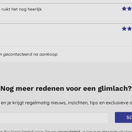
 ruikt het nog heerlijk
en gecontacteerd na aankoop.
k.
Nog meer redenen voor een glimlach?
st en je krijgt regelmatig nieuws, inzichten, tips en exclusiev
SC
van Big Green Smile Europe. Zie ons
privacybeleid
. Je kan je te allen tijde uitschri