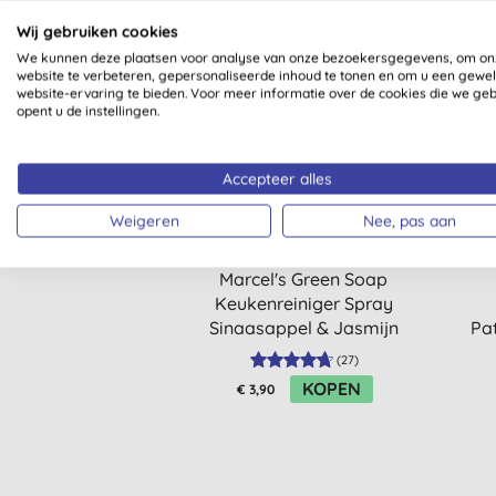
Wij gebruiken cookies
We kunnen deze plaatsen voor analyse van onze bezoekersgegevens, om on
website te verbeteren, gepersonaliseerde inhoud te tonen en om u een gewe
website-ervaring te bieden. Voor meer informatie over de cookies die we ge
STAPELKORTING
STAP
opent u de instellingen.
Accepteer alles
Weigeren
Nee, pas aan
Marcel's Green Soap
Keukenreiniger Spray
Sinaasappel & Jasmijn
Pa
(500ml)
(
27
)
KOPEN
€ 3,90