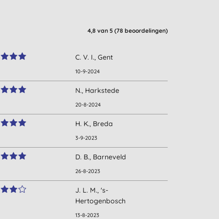
4,8
van 5 (
78
beoordelingen
)
C. V. I., Gent
10-9-2024
N., Harkstede
20-8-2024
H. K., Breda
3-9-2023
D. B., Barneveld
26-8-2023
J. L. M., 's-
Hertogenbosch
13-8-2023