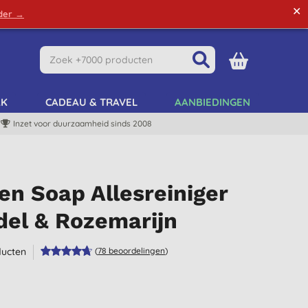
✕
rder →
Green Tips
Mijn Account
Mijn Lijst
AK
CADEAU & TRAVEL
AANBIEDINGEN
Inzet voor duurzaamheid sinds 2008
en Soap Allesreiniger
del & Rozemarijn
ucten
(
78
beoordelingen
)