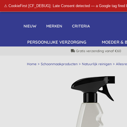
⚠ CookieFirst [CF_DEBUG]: Late Consent detected — a Google tag fired 
NIEUW
MERKEN
CRITERIA
PERSOONLIJKE VERZORGING
MOEDER & 
Gratis verzending vanaf €60
Home
Schoonmaakproducten
Natuurlijk reinigen
Allesre