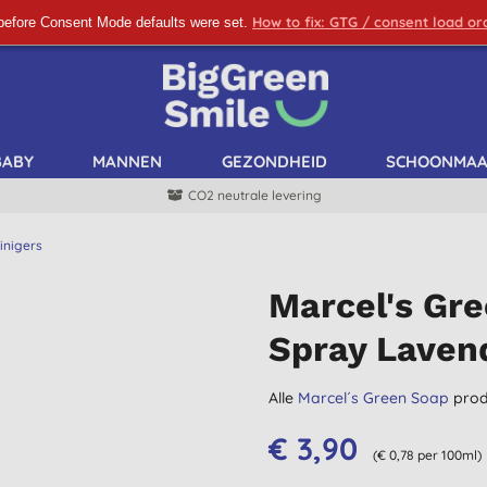
How to fix: GTG / consent load o
before Consent Mode defaults were set.
SCHRIJF ME IN!
BABY
MANNEN
GEZONDHEID
SCHOONMA
CO2 neutrale levering
inigers
Marcel's Gre
Spray Laven
Alle
Marcel´s Green Soap
prod
€ 3,90
(€ 0,78 per 100ml)