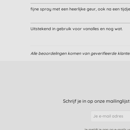
fijne spray met een heerlijke geur, ook na een tijdje
Uitstekend in gebruik voor vanalles en nog wat.
Alle beoordelingen komen van geverifieerde klant
Favoriet 👍🏻👍🏻
Geweldig product. Handig in gebruik en ruikt heerlij
Heerlijke geur en maakt goed schoon
Schrijf je in op onze mailinglij
Lekkere kruidige geur.
Je meldt je aan op e-mails 