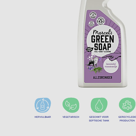
HERVULBAAR
VEGETARISCH
GESCHIKT VOOR
GERECYCLEDE
SEPTISCHE TANK
PRODUCTEN