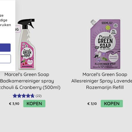
ze
ldige
bruiken
ELKORTING
Marcel's Green Soap
Marcel's Green Soap
Badkamerreiniger spray
Allesreiniger Spray Lavende
tchouli & Cranberry (500ml)
Rozemarijn Refill
(
22
)
KOPEN
KOPEN
€ 3,90
€ 3,10