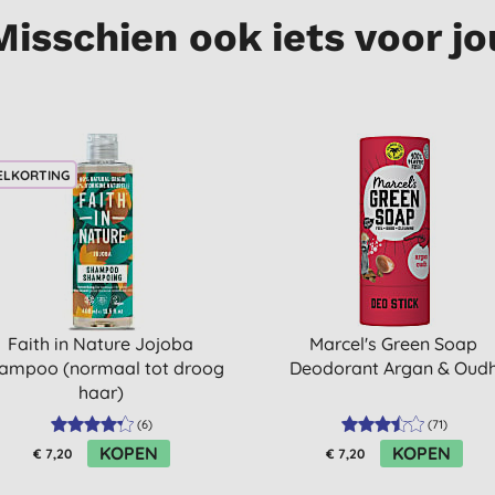
Misschien ook iets voor jo
ELKORTING
Faith in Nature Jojoba
Marcel's Green Soap
ampoo (normaal tot droog
Deodorant Argan & Oud
haar)
(
6
)
(
71
)
KOPEN
KOPEN
€ 7,20
€ 7,20