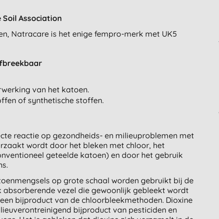
 Soil Association
en, Natracare is het enige fempro-merk met UK5
afbreekbaar
rwerking van het katoen.
fen of synthetische stoffen.
cte reactie op gezondheids- en milieuproblemen met
orzaakt wordt door het bleken met chloor, het
conventioneel geteelde katoen) en door het gebruik
ns.
toenmengsels op grote schaal worden gebruikt bij de
k absorberende vezel die gewoonlijk gebleekt wordt
is een bijproduct van de chloorbleekmethoden. Dioxine
lieuverontreinigend bijproduct van pesticiden en