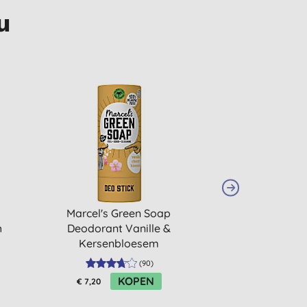
u
Marcel's Green Soap
Natracare T
h
Deodorant Vanille &
Biologisch 
Kersenbloesem
Applicator 
(
90
)
KOPEN
K
€ 7,20
€ 4,90