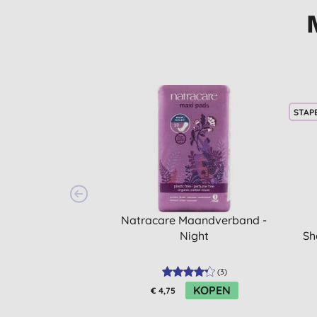
STAP
Natracare Maandverband -
Night
Sh
(
3
)
KOPEN
€ 4,75