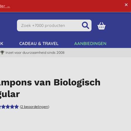
✕
rder →
Green Tips
Mijn Account
Mijn Lijst
AK
CADEAU & TRAVEL
AANBIEDINGEN
Inzet voor duurzaamheid sinds 2008
ampons van Biologisch
gular
(
2
beoordelingen
)