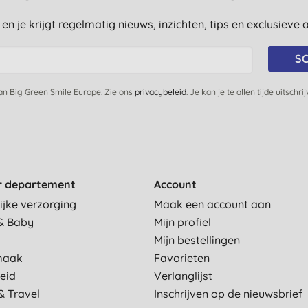
st en je krijgt regelmatig nieuws, inzichten, tips en exclusiev
SC
van Big Green Smile Europe. Zie ons
privacybeleid
. Je kan je te allen tijde uitschri
r departement
Account
ijke verzorging
Maak een account aan
& Baby
Mijn profiel
Mijn bestellingen
maak
Favorieten
eid
Verlanglijst
& Travel
Inschrijven op de nieuwsbrief