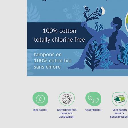
BIOLOGISCH
GECERTIFICEERD
VEGETARISCH
VEGETARIAN
DOOR SOIL
SOCIETY
ASSOCIATION
GECERTIFICEE