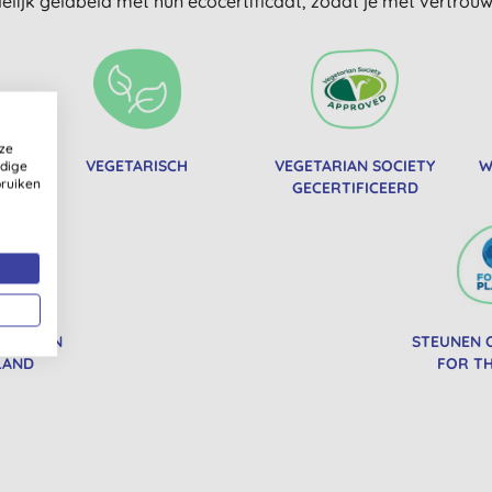
delijk gelabeld met hun ecocertificaat, zodat je met vertro
ze
R
VEGETARISCH
VEGETARIAN SOCIETY
W
ldige
bruiken
GECERTIFICEERD
EERD IN
STEUNEN 
LAND
FOR TH