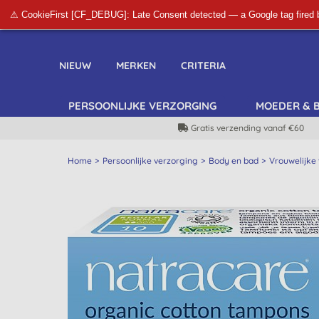
⚠ CookieFirst [CF_DEBUG]: Late Consent detected — a Google tag fired 
NIEUW
MERKEN
CRITERIA
PERSOONLIJKE VERZORGING
MOEDER & 
Gratis verzending vanaf €60
Home
Persoonlijke verzorging
Body en bad
Vrouwelijke