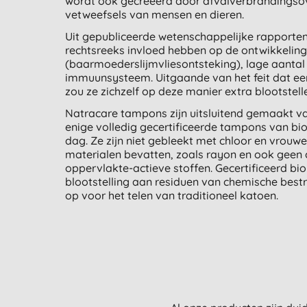
wordt ook gecreëerd door afvalverbrandingsove
vetweefsels van mensen en dieren.
Uit gepubliceerde wetenschappelijke rapporten 
rechtsreeks invloed hebben op de ontwikkelin
(baarmoederslijmvliesontsteking), lage aantal
immuunsysteem. Uitgaande van het feit dat ee
zou ze zichzelf op deze manier extra blootstell
Natracare tampons zijn uitsluitend gemaakt van
enige volledig gecertificeerde tampons van bi
dag. Ze zijn niet gebleekt met chloor en vrouwe
materialen bevatten, zoals rayon en ook geen
oppervlakte-actieve stoffen. Gecertificeerd bio
blootstelling aan residuen van chemische best
op voor het telen van traditioneel katoen.