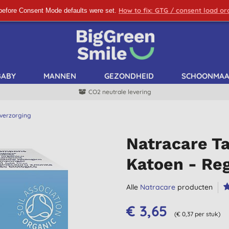
How to fix: GTG / consent load o
before Consent Mode defaults were set.
SCHRIJF ME IN!
BABY
MANNEN
GEZONDHEID
SCHOONMA
CO2 neutrale levering
 verzorging
Natracare T
Katoen - Re
Alle
Natracare
producten
€ 3,65
(€ 0,37 per stuk)