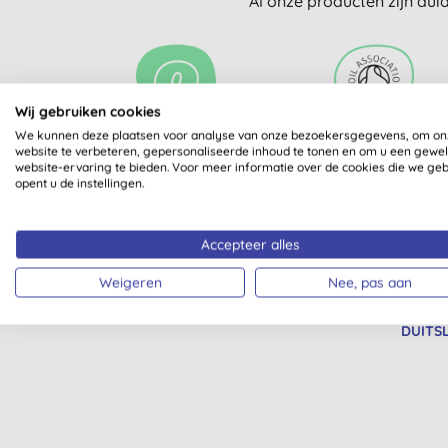
Al onze producten zijn dui
Wij gebruiken cookies
We kunnen deze plaatsen voor analyse van onze bezoekersgegevens, om on
BIOLOGISCH
GECERTIFICEERD DOO
website te verbeteren, gepersonaliseerde inhoud te tonen en om u een gewe
website-ervaring te bieden. Voor meer informatie over de cookies die we ge
SOIL ASSOCIATION
opent u de instellingen.
Accepteer alles
Weigeren
Nee, pas aan
GEPRODUC
DUITS