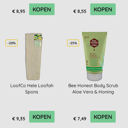
KOPEN
KOPEN
€ 8,95
€ 8,55
-20%
-25%
LoofCo Hele Loofah
Bee Honest Body Scrub
Spons
Aloe Vera & Honing
KOPEN
KOPEN
€ 9,35
€ 7,49