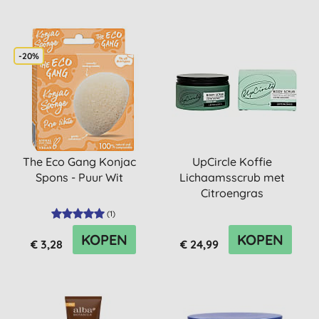
-20%
The Eco Gang Konjac
UpCircle Koffie
Spons - Puur Wit
Lichaamsscrub met
Citroengras
(
1
)
KOPEN
KOPEN
€ 3,28
€ 24,99