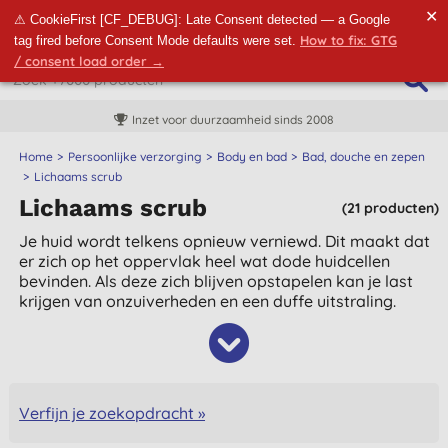
✕
⚠ CookieFirst [CF_DEBUG]: Late Consent detected — a Google
How to fix: GTG
tag fired before Consent Mode defaults were set.
/ consent load order →
Inzet voor duurzaamheid sinds 2008
Home
Persoonlijke verzorging
Body en bad
Bad, douche en zepen
Lichaams scrub
Lichaams scrub
(21 producten)
Je huid wordt telkens opnieuw verniewd. Dit maakt dat
er zich op het oppervlak heel wat dode huidcellen
bevinden. Als deze zich blijven opstapelen kan je last
krijgen van onzuiverheden en een duffe uitstraling.
Verfijn je zoekopdracht »