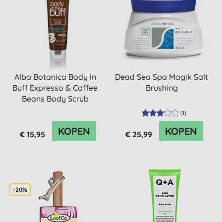
Alba Botanica Body in
Dead Sea Spa Magik Salt
Buff Expresso & Coffee
Brushing
Beans Body Scrub
(
1
)
KOPEN
KOPEN
€ 15,95
€ 25,99
-20%