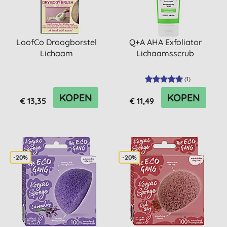
LoofCo Droogborstel
Q+A AHA Exfoliator
Lichaam
Lichaamsscrub
(
1
)
KOPEN
KOPEN
€ 13,35
€ 11,49
-20%
-20%