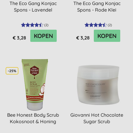
The Eco Gang Konjac
The Eco Gang Konjac
Spons - Lavendel
Spons - Rode Klei
(
2
)
(
2
)
KOPEN
KOPEN
€ 3,28
€ 3,28
-25%
Bee Honest Body Scrub
Giovanni Hot Chocolate
Kokosnoot & Honing
Sugar Scrub