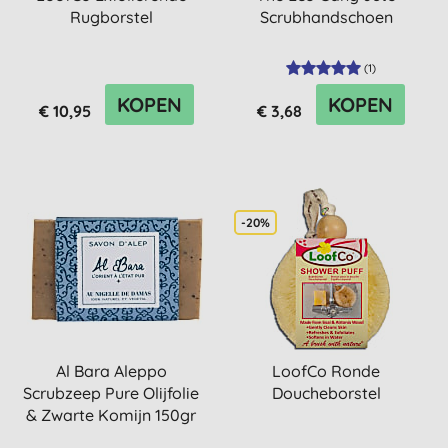
Rugborstel
Scrubhandschoen
(
1
)
KOPEN
KOPEN
€ 10,95
€ 3,68
-20%
Al Bara Aleppo
LoofCo Ronde
Scrubzeep Pure Olijfolie
Doucheborstel
& Zwarte Komijn 150gr