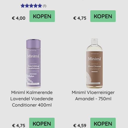
750ml
Conditioner 400ml
(
1
)
KOPEN
KOPEN
€ 4,00
€ 4,75
Miniml Kalmerende
Miniml Vloerreiniger
Lavendel Voedende
Amandel - 750ml
Conditioner 400ml
KOPEN
KOPEN
€ 4,75
€ 4,59