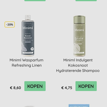
-20%
Miniml Wasparfum
Miniml Indulgent
Refreshing Linen
Kokosnoot
Hydraterende Shampoo
400ml
KOPEN
KOPEN
€ 8,60
€ 4,75