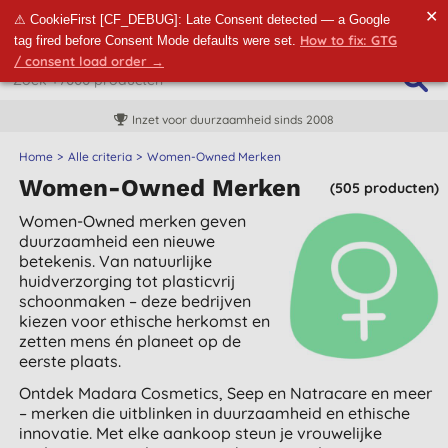
✕
⚠ CookieFirst [CF_DEBUG]: Late Consent detected — a Google
How to fix: GTG
tag fired before Consent Mode defaults were set.
/ consent load order →
Inzet voor duurzaamheid sinds 2008
Home
Alle criteria
Women-Owned Merken
Women-Owned Merken
(505 producten)
Women-Owned merken geven
duurzaamheid een nieuwe
betekenis. Van natuurlijke
huidverzorging tot plasticvrij
schoonmaken – deze bedrijven
kiezen voor ethische herkomst en
zetten mens én planeet op de
eerste plaats.
Ontdek Madara Cosmetics, Seep en Natracare en meer
– merken die uitblinken in duurzaamheid en ethische
innovatie. Met elke aankoop steun je vrouwelijke