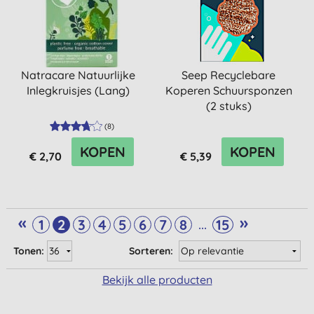
Natracare Natuurlijke
Seep Recyclebare
Inlegkruisjes (Lang)
Koperen Schuursponzen
(2 stuks)
(
8
)
KOPEN
KOPEN
€ 2,70
€ 5,39
«
»
...
1
2
3
4
5
6
7
8
15
Tonen:
Sorteren:
Bekijk alle producten