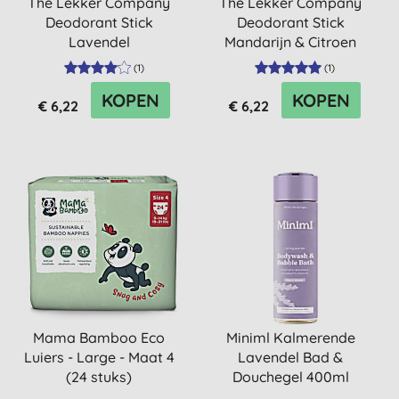
The Lekker Company
The Lekker Company
Deodorant Stick
Deodorant Stick
Lavendel
Mandarijn & Citroen
(
1
)
(
1
)
KOPEN
KOPEN
€ 6,22
€ 6,22
Mama Bamboo Eco
Miniml Kalmerende
Luiers - Large - Maat 4
Lavendel Bad &
(24 stuks)
Douchegel 400ml