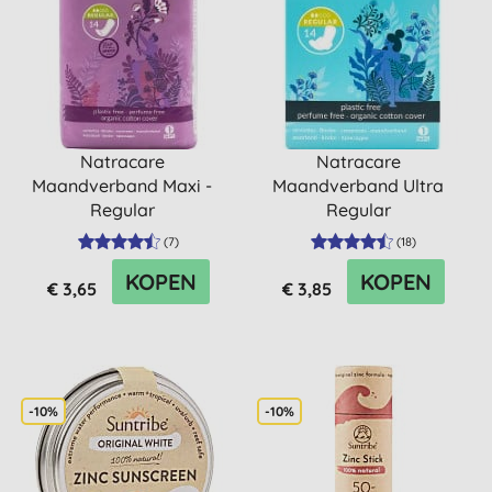
Natracare
Natracare
Maandverband Maxi -
Maandverband Ultra
Regular
Regular
(
7
)
(
18
)
KOPEN
KOPEN
€ 3,65
€ 3,85
-10%
-10%