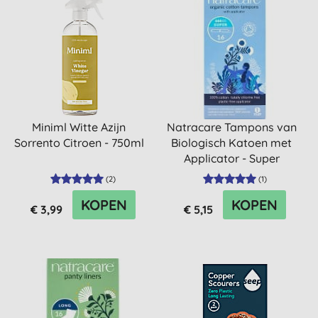
Miniml Witte Azijn
Natracare Tampons van
Sorrento Citroen - 750ml
Biologisch Katoen met
Applicator - Super
(
2
)
(
1
)
KOPEN
KOPEN
€ 3,99
€ 5,15