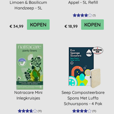
Limoen & Basilicum
Appel - 5L Refill
Handzeep - 5L
(
1
)
KOPEN
KOPEN
€ 34,99
€ 18,99
Natracare Mini
Seep Composteerbare
Inlegkruisjes
Spons Met Luffa
Schuurspons - 4 Pak
(
11
)
(
11
)