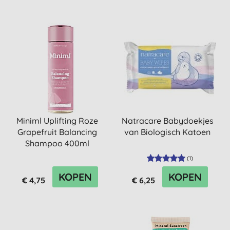
Miniml Uplifting Roze
Natracare Babydoekjes
Grapefruit Balancing
van Biologisch Katoen
Shampoo 400ml
(
1
)
KOPEN
KOPEN
€ 4,75
€ 6,25