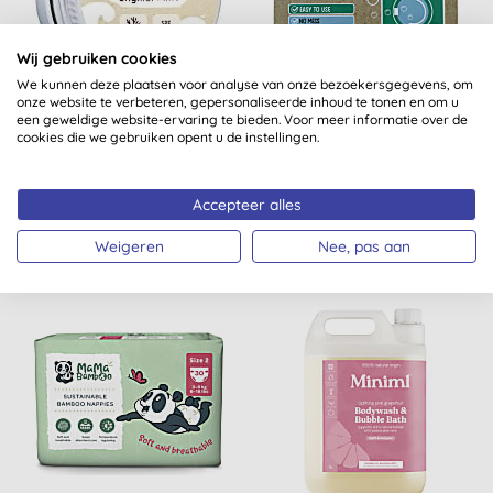
Wij gebruiken cookies
We kunnen deze plaatsen voor analyse van onze bezoekersgegevens, om
Suntribe Minerale Zink
Eco Green Living
onze website te verbeteren, gepersonaliseerde inhoud te tonen en om u
een geweldige website-ervaring te bieden. Voor meer informatie over de
Zonnebrandcrème
Wasstrips - Parfumvrij
cookies die we gebruiken opent u de instellingen.
Gezicht SPF50 - Original
Whi...
(
1
)
Accepteer alles
KOPEN
KOPEN
€ 8,33
€ 10,47
Weigeren
Nee, pas aan