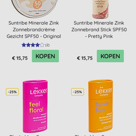
Suntribe Minerale Zink
Suntribe Minerale Zink
Zonnebrandcrème
Zonnebrand Stick SPF50
Gezicht SPF50 - Original
- Pretty Pink
Whi...
(
2
)
KOPEN
KOPEN
€ 15,75
€ 15,75
-25%
-25%