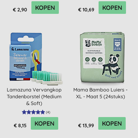
KOPEN
KOPEN
€ 2,90
€ 10,69
Lamazuna Vervangkop
Mama Bamboo Luiers -
Tandenborstel (Medium
XL - Maat 5 (24stuks)
& Soft)
(
4
)
KOPEN
KOPEN
€ 8,15
€ 13,99