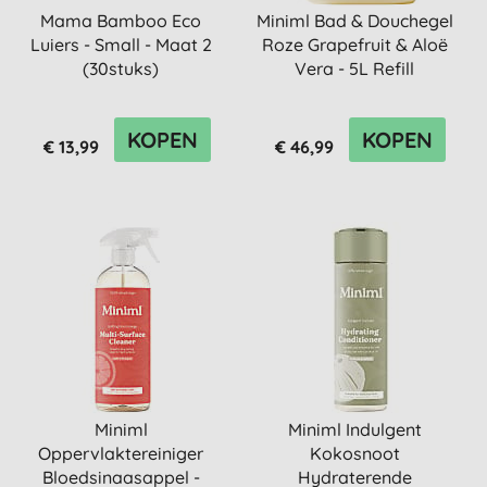
Mama Bamboo Eco
Miniml Bad & Douchegel
Luiers - Small - Maat 2
Roze Grapefruit & Aloë
(30stuks)
Vera - 5L Refill
KOPEN
KOPEN
€ 13,99
€ 46,99
Miniml
Miniml Indulgent
Oppervlaktereiniger
Kokosnoot
Bloedsinaasappel -
Hydraterende