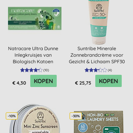
Natracare Ultra Dunne
Suntribe Minerale
Inlegkruisjes van
Zonnebrandcrème voor
Biologisch Katoen
Gezicht & Lichaam SPF30
(
10
)
(
4
)
KOPEN
KOPEN
€ 4,30
€ 25,75
-10%
-30%