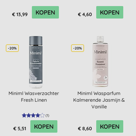
KOPEN
KOPEN
€ 13,99
€ 4,60
-20%
-20%
Miniml Wasverzachter
Miniml Wasparfum
Fresh Linen
Kalmerende Jasmijn &
Vanille
(
1
)
KOPEN
KOPEN
€ 5,51
€ 8,60