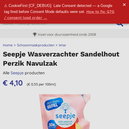
✕
⚠ CookieFirst [CF_DEBUG]: Late Consent detected — a Google
How to fix: GTG
tag fired before Consent Mode defaults were set.
/ consent load order →
Inzet voor duurzaamheid sinds 2008
Home
Schoonmaakproducten
Was
Seepje Wasverzachter Sandelhout
Perzik Navulzak
Alle
Seepje
producten
€ 4,10
(€ 0,55 per 100ml)