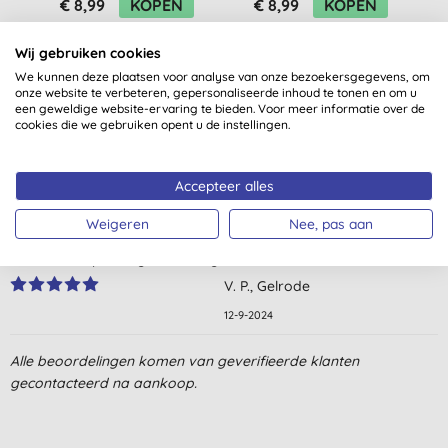
€ 8,99
KOPEN
€ 8,99
KOPEN
Wij gebruiken cookies
We kunnen deze plaatsen voor analyse van onze bezoekersgegevens, om
onze website te verbeteren, gepersonaliseerde inhoud te tonen en om u
een geweldige website-ervaring te bieden. Voor meer informatie over de
cookies die we gebruiken opent u de instellingen.
Klantbeoordelingen
Accepteer alles
5,0
van 5 (
1
beoordeling
)
Weigeren
Nee, pas aan
minieme verpakking en frisse geur van de was
V. P., Gelrode
12-9-2024
Alle beoordelingen komen van geverifieerde klanten
gecontacteerd na aankoop.